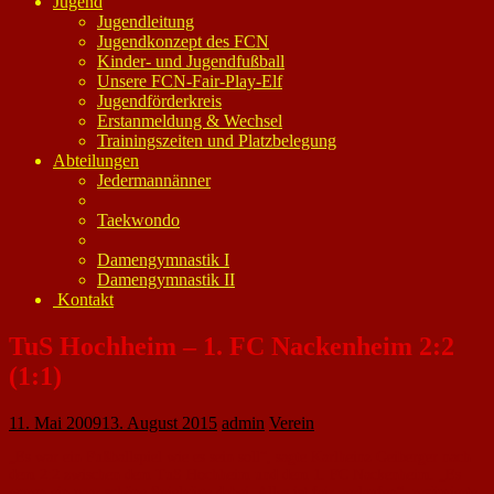
Jugend
Jugendleitung
Jugendkonzept des FCN
Kinder- und Jugendfußball
Unsere FCN-Fair-Play-Elf
Jugendförderkreis
Erstanmeldung & Wechsel
Trainingszeiten und Platzbelegung
Abteilungen
Jedermannänner
Taekwondo
Damengymnastik I
Damengymnastik II
Kontakt
TuS Hochheim – 1. FC Nackenheim 2:2
(1:1)
11. Mai 2009
13. August 2015
admin
Verein
„Es war ein Fußballspiel wie es sein soll“, sagte Karlheinz Geiberger nach
dem 2:2 zwischen dem TuS Hochheim und dem 1. FC Nackenheim. „Es
waren ein paar schöne Spielzüge dabei. Alles ist fair verlaufen“, resümierte