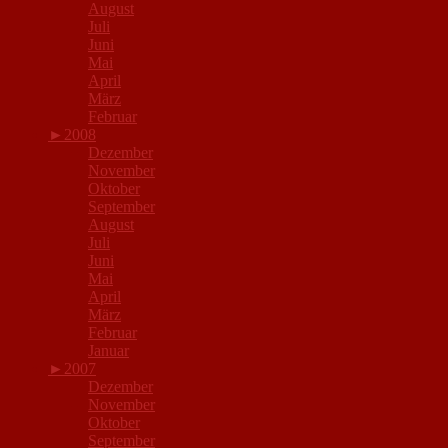
August
Juli
Juni
Mai
April
März
Februar
►
2008
Dezember
November
Oktober
September
August
Juli
Juni
Mai
April
März
Februar
Januar
►
2007
Dezember
November
Oktober
September