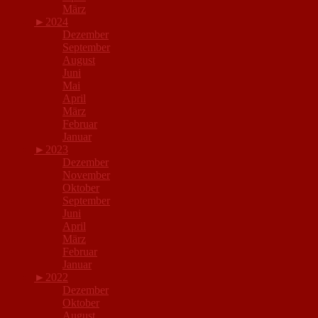
März
►
2024
Dezember
September
August
Juni
Mai
April
März
Februar
Januar
►
2023
Dezember
November
Oktober
September
Juni
April
März
Februar
Januar
►
2022
Dezember
Oktober
August