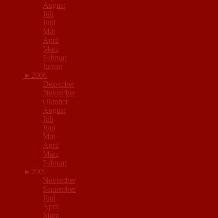
August
Juli
Juni
Mai
April
März
Februar
Januar
►
2006
Dezember
November
Oktober
August
Juli
Juni
Mai
April
März
Februar
►
2005
November
September
Juni
April
März