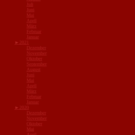
Juli
Juni
Mai
April
März
Februar
Januar
►
2021
Dezember
November
Oktober
September
August
Juni
Mai
April
März
Februar
Januar
►
2020
Dezember
November
Oktober
Mai
April