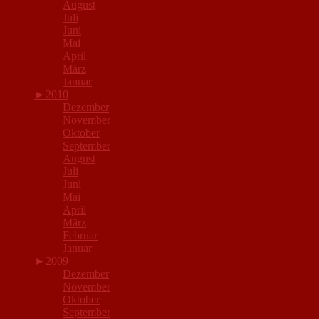
August
Juli
Juni
Mai
April
März
Januar
►
2010
Dezember
November
Oktober
September
August
Juli
Juni
Mai
April
März
Februar
Januar
►
2009
Dezember
November
Oktober
September