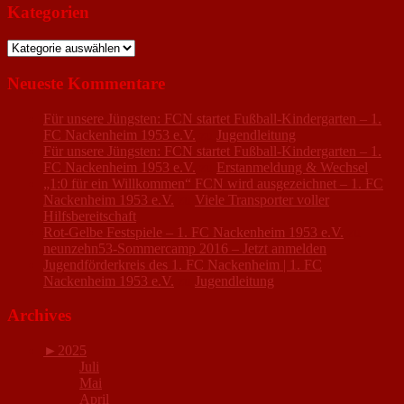
Kategorien
Kategorien
Neueste Kommentare
Für unsere Jüngsten: FCN startet Fußball-Kindergarten – 1.
FC Nackenheim 1953 e.V.
zu
Jugendleitung
Für unsere Jüngsten: FCN startet Fußball-Kindergarten – 1.
FC Nackenheim 1953 e.V.
zu
Erstanmeldung & Wechsel
„1:0 für ein Willkommen“ FCN wird ausgezeichnet – 1. FC
Nackenheim 1953 e.V.
zu
Viele Transporter voller
Hilfsbereitschaft
Rot-Gelbe Festspiele – 1. FC Nackenheim 1953 e.V.
zu
neunzehn53-Sommercamp 2016 – Jetzt anmelden
Jugendförderkreis des 1. FC Nackenheim | 1. FC
Nackenheim 1953 e.V.
zu
Jugendleitung
Archives
►
2025
Juli
Mai
April