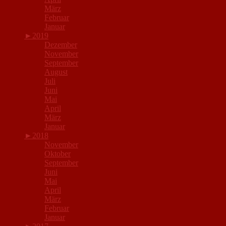
März
Februar
Januar
►
2019
Dezember
November
September
August
Juli
Juni
Mai
April
März
Januar
►
2018
November
Oktober
September
Juni
Mai
April
März
Februar
Januar