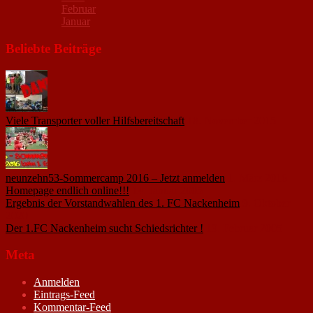
Februar
Januar
Beliebte Beiträge
Viele Transporter voller Hilfsbereitschaft
18. November 2015
neunzehn53-Sommercamp 2016 – Jetzt anmelden
1. März 2016
Homepage endlich online!!!
14. Januar 2005
Ergebnis der Vorstandwahlen des 1. FC Nackenheim
9. Oktober
2020
Der 1.FC Nackenheim sucht Schiedsrichter !
19. Februar 2005
Meta
Anmelden
Eintrags-Feed
Kommentar-Feed