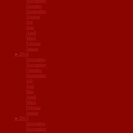
November
Oktober
September
August
Juli
Juni
April
März
Februar
Januar
►
2014
Dezember
November
Oktober
September
Juli
Juni
Mai
April
März
Februar
Januar
►
2013
Dezember
November