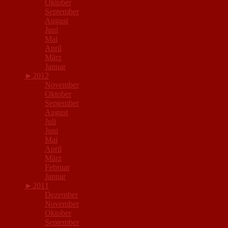
Oktober
September
August
Juni
Mai
April
März
Januar
►
2012
November
Oktober
September
August
Juli
Juni
Mai
April
März
Februar
Januar
►
2011
Dezember
November
Oktober
September