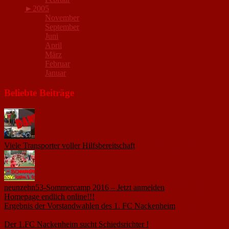
►
2005
November
September
Juni
April
März
Februar
Januar
Beliebte Beiträge
Viele Transporter voller Hilfsbereitschaft
18. November 2015
neunzehn53-Sommercamp 2016 – Jetzt anmelden
1. März 2016
Homepage endlich online!!!
14. Januar 2005
Ergebnis der Vorstandwahlen des 1. FC Nackenheim
9. Oktober
2020
Der 1.FC Nackenheim sucht Schiedsrichter !
19. Februar 2005