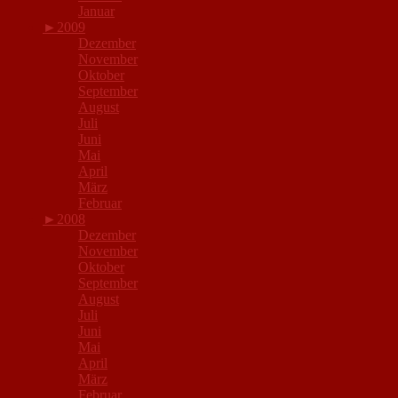
Januar
►
2009
Dezember
November
Oktober
September
August
Juli
Juni
Mai
April
März
Februar
►
2008
Dezember
November
Oktober
September
August
Juli
Juni
Mai
April
März
Februar