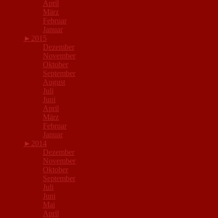
April
März
Februar
Januar
►
2015
Dezember
November
Oktober
September
August
Juli
Juni
April
März
Februar
Januar
►
2014
Dezember
November
Oktober
September
Juli
Juni
Mai
April