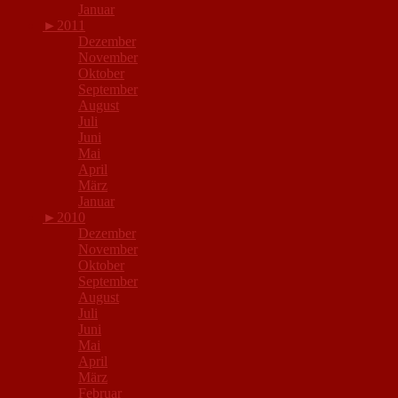
Januar
►
2011
Dezember
November
Oktober
September
August
Juli
Juni
Mai
April
März
Januar
►
2010
Dezember
November
Oktober
September
August
Juli
Juni
Mai
April
März
Februar