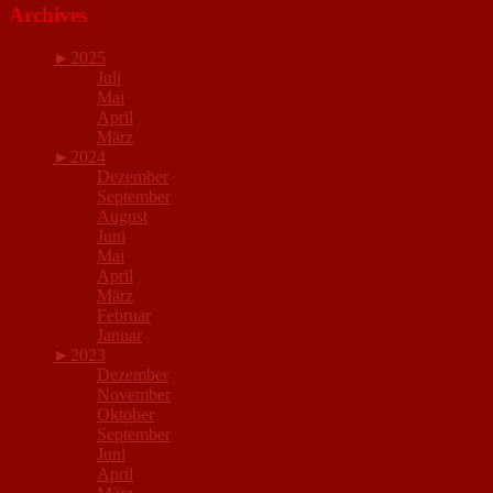
Archives
►
2025
Juli
Mai
April
März
►
2024
Dezember
September
August
Juni
Mai
April
März
Februar
Januar
►
2023
Dezember
November
Oktober
September
Juni
April