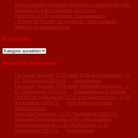
Elfer-Champion: Sportplatz Bewohner verteidigen den Titel
Spielplan für Elfer-Champion 2025 ist da!
Patrick und FCN beschließen Zusammenarbeit
„Scheine für Vereine“ ist wieder da – Jetzt sammeln!
Write for us sponsored posts
Kategorien
Kategorien
Neueste Kommentare
Für unsere Jüngsten: FCN startet Fußball-Kindergarten – 1.
FC Nackenheim 1953 e.V.
zu
Jugendleitung
Für unsere Jüngsten: FCN startet Fußball-Kindergarten – 1.
FC Nackenheim 1953 e.V.
zu
Erstanmeldung & Wechsel
„1:0 für ein Willkommen“ FCN wird ausgezeichnet – 1. FC
Nackenheim 1953 e.V.
zu
Viele Transporter voller
Hilfsbereitschaft
Rot-Gelbe Festspiele – 1. FC Nackenheim 1953 e.V.
zu
neunzehn53-Sommercamp 2016 – Jetzt anmelden
Jugendförderkreis des 1. FC Nackenheim | 1. FC
Nackenheim 1953 e.V.
zu
Jugendleitung