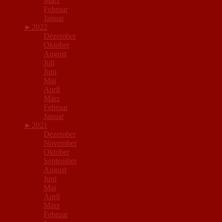
März
Februar
Januar
►
2022
Dezember
Oktober
August
Juli
Juni
Mai
April
März
Februar
Januar
►
2021
Dezember
November
Oktober
September
August
Juni
Mai
April
März
Februar