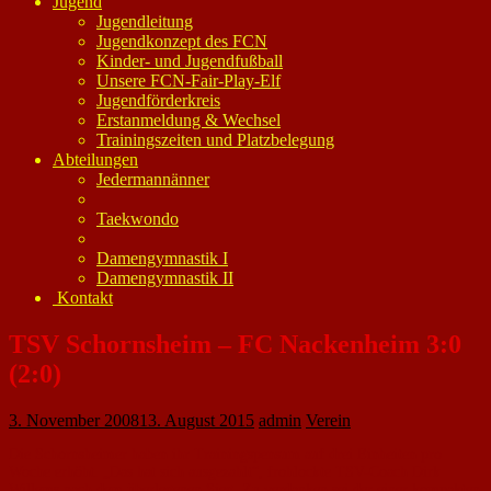
Jugend
Jugendleitung
Jugendkonzept des FCN
Kinder- und Jugendfußball
Unsere FCN-Fair-Play-Elf
Jugendförderkreis
Erstanmeldung & Wechsel
Trainingszeiten und Platzbelegung
Abteilungen
Jedermannänner
Taekwondo
Damengymnastik I
Damengymnastik II
Kontakt
TSV Schornsheim – FC Nackenheim 3:0
(2:0)
3. November 2008
13. August 2015
admin
Verein
Die Schornsheimer haben ihr Trainingspensum auf drei Einheiten pro
Woche erhöht. „Das hat sich ausgezahlt“, frohlockte TSV-Coach Dirk
Willems nach dem überlegenen Sieg. Zu verdanken sei der einer kompakten