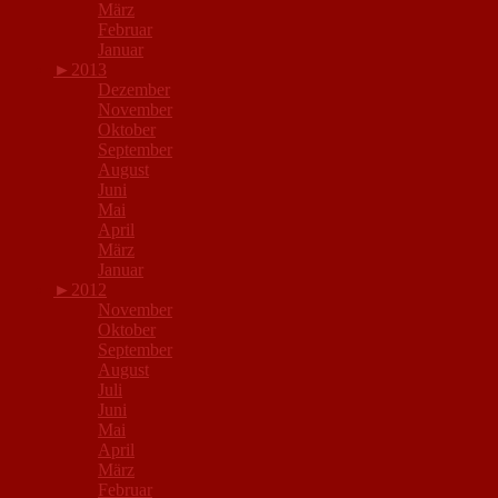
März
Februar
Januar
►
2013
Dezember
November
Oktober
September
August
Juni
Mai
April
März
Januar
►
2012
November
Oktober
September
August
Juli
Juni
Mai
April
März
Februar