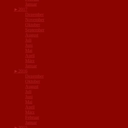
Januar
►
2017
Dezember
November
Oktober
September
August
Juli
Juni
Mai
April
März
Januar
►
2016
Dezember
Oktober
August
Juli
Juni
Mai
April
März
Februar
Januar
►
2015