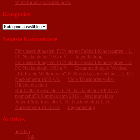
Write for us sponsored posts
Kategorien
Kategorien
Neueste Kommentare
Für unsere Jüngsten: FCN startet Fußball-Kindergarten – 1.
FC Nackenheim 1953 e.V.
zu
Jugendleitung
Für unsere Jüngsten: FCN startet Fußball-Kindergarten – 1.
FC Nackenheim 1953 e.V.
zu
Erstanmeldung & Wechsel
„1:0 für ein Willkommen“ FCN wird ausgezeichnet – 1. FC
Nackenheim 1953 e.V.
zu
Viele Transporter voller
Hilfsbereitschaft
Rot-Gelbe Festspiele – 1. FC Nackenheim 1953 e.V.
zu
neunzehn53-Sommercamp 2016 – Jetzt anmelden
Jugendförderkreis des 1. FC Nackenheim | 1. FC
Nackenheim 1953 e.V.
zu
Jugendleitung
Archives
►
2025
Juli