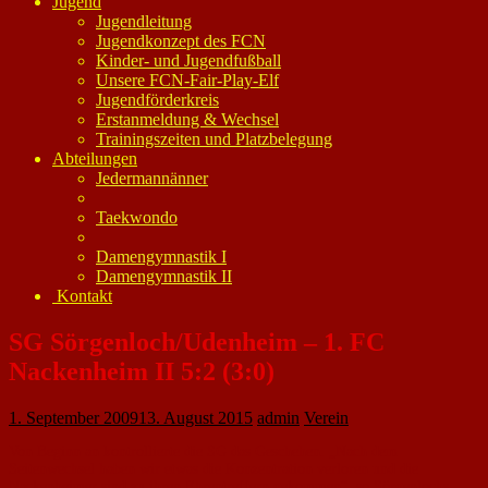
Jugend
Jugendleitung
Jugendkonzept des FCN
Kinder- und Jugendfußball
Unsere FCN-Fair-Play-Elf
Jugendförderkreis
Erstanmeldung & Wechsel
Trainingszeiten und Platzbelegung
Abteilungen
Jedermannänner
Taekwondo
Damengymnastik I
Damengymnastik II
Kontakt
SG Sörgenloch/Udenheim – 1. FC
Nackenheim II 5:2 (3:0)
1. September 2009
13. August 2015
admin
Verein
Von Beginn an kontrollierte die SG das Geschehen. „Nach dem
Seitenwechsel haben wir etwas die Konzentration verloren und die
Nackenheimer sind zu ihren Ehrentreffern gekommen“, so Sörgenlochs