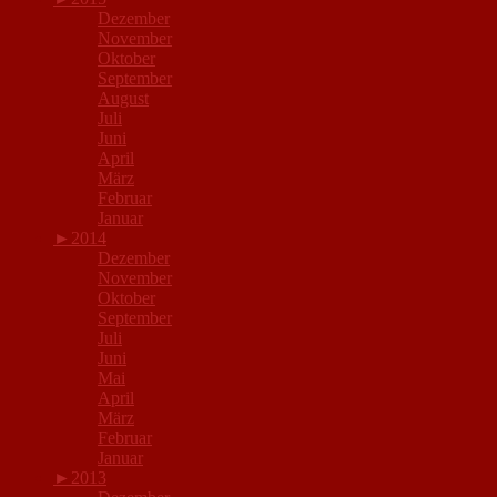
Dezember
November
Oktober
September
August
Juli
Juni
April
März
Februar
Januar
►
2014
Dezember
November
Oktober
September
Juli
Juni
Mai
April
März
Februar
Januar
►
2013