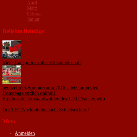
April
März
Februar
Januar
Beliebte Beiträge
Viele Transporter voller Hilfsbereitschaft
18. November 2015
neunzehn53-Sommercamp 2016 – Jetzt anmelden
1. März 2016
Homepage endlich online!!!
14. Januar 2005
Ergebnis der Vorstandwahlen des 1. FC Nackenheim
9. Oktober
2020
Der 1.FC Nackenheim sucht Schiedsrichter !
19. Februar 2005
Meta
Anmelden