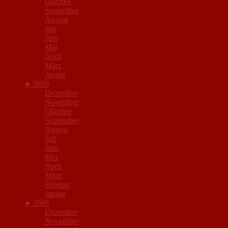
Oktober
September
August
Juli
Juni
Mai
April
März
Januar
►
2010
Dezember
November
Oktober
September
August
Juli
Juni
Mai
April
März
Februar
Januar
►
2009
Dezember
November