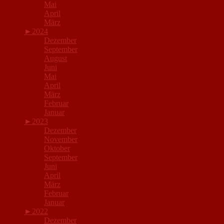
Mai
April
März
►
2024
Dezember
September
August
Juni
Mai
April
März
Februar
Januar
►
2023
Dezember
November
Oktober
September
Juni
April
März
Februar
Januar
►
2022
Dezember