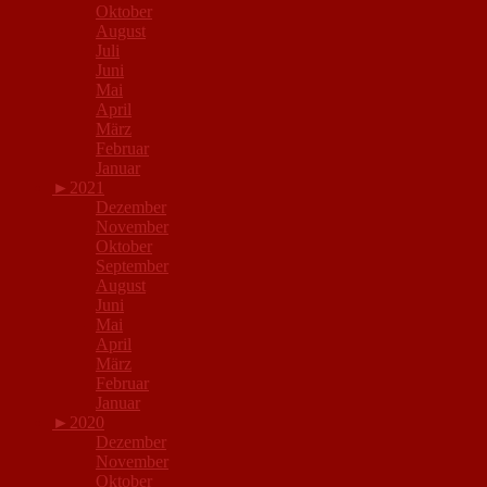
Oktober
August
Juli
Juni
Mai
April
März
Februar
Januar
►
2021
Dezember
November
Oktober
September
August
Juni
Mai
April
März
Februar
Januar
►
2020
Dezember
November
Oktober