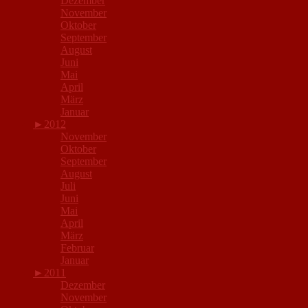
Dezember
November
Oktober
September
August
Juni
Mai
April
März
Januar
►
2012
November
Oktober
September
August
Juli
Juni
Mai
April
März
Februar
Januar
►
2011
Dezember
November