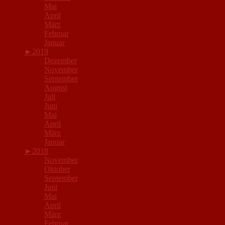
Mai
April
März
Februar
Januar
►
2019
Dezember
November
September
August
Juli
Juni
Mai
April
März
Januar
►
2018
November
Oktober
September
Juni
Mai
April
März
Februar