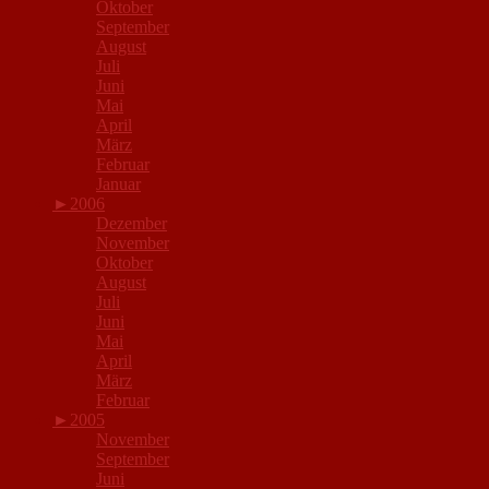
Oktober
September
August
Juli
Juni
Mai
April
März
Februar
Januar
►
2006
Dezember
November
Oktober
August
Juli
Juni
Mai
April
März
Februar
►
2005
November
September
Juni