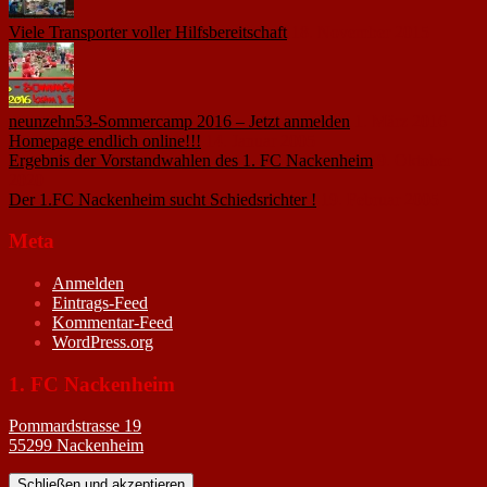
Viele Transporter voller Hilfsbereitschaft
18. November 2015
neunzehn53-Sommercamp 2016 – Jetzt anmelden
1. März 2016
Homepage endlich online!!!
14. Januar 2005
Ergebnis der Vorstandwahlen des 1. FC Nackenheim
9. Oktober
2020
Der 1.FC Nackenheim sucht Schiedsrichter !
19. Februar 2005
Meta
Anmelden
Eintrags-Feed
Kommentar-Feed
WordPress.org
1. FC Nackenheim
Pommardstrasse 19
55299 Nackenheim