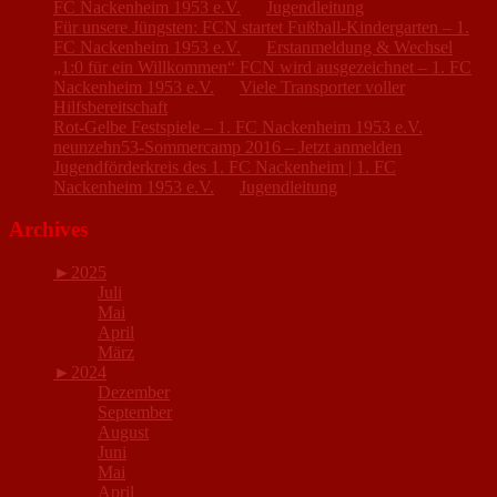
FC Nackenheim 1953 e.V.
zu
Jugendleitung
Für unsere Jüngsten: FCN startet Fußball-Kindergarten – 1.
FC Nackenheim 1953 e.V.
zu
Erstanmeldung & Wechsel
„1:0 für ein Willkommen“ FCN wird ausgezeichnet – 1. FC
Nackenheim 1953 e.V.
zu
Viele Transporter voller
Hilfsbereitschaft
Rot-Gelbe Festspiele – 1. FC Nackenheim 1953 e.V.
zu
neunzehn53-Sommercamp 2016 – Jetzt anmelden
Jugendförderkreis des 1. FC Nackenheim | 1. FC
Nackenheim 1953 e.V.
zu
Jugendleitung
Archives
►
2025
Juli
Mai
April
März
►
2024
Dezember
September
August
Juni
Mai
April