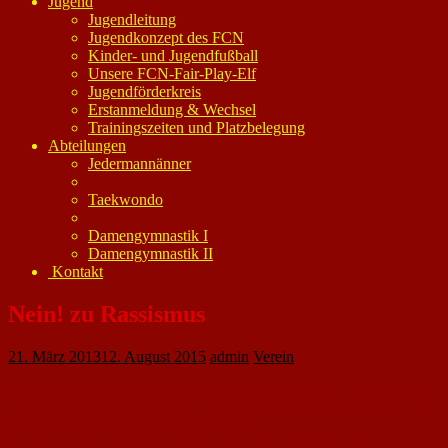
Jugend
Jugendleitung
Jugendkonzept des FCN
Kinder- und Jugendfußball
Unsere FCN-Fair-Play-Elf
Jugendförderkreis
Erstanmeldung & Wechsel
Trainingszeiten und Platzbelegung
Abteilungen
Jedermannänner
Taekwondo
Damengymnastik I
Damengymnastik II
Kontakt
Nein! zu Rassismus
21. März 2013
12. August 2015
admin
Verein
Im Rahmen der Internationalen Woche gegen den Rassismus bekennt auch
der 1. FC Nackenheim Farbe und distanzierung sich gegen jede Form von
Rassimus, Fremdenhass und Ausgrenzung.