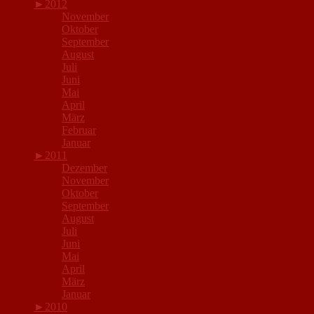
►
2012
November
Oktober
September
August
Juli
Juni
Mai
April
März
Februar
Januar
►
2011
Dezember
November
Oktober
September
August
Juli
Juni
Mai
April
März
Januar
►
2010