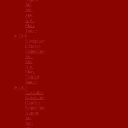
Juli
Juni
Mai
April
März
Januar
►
2018
November
Oktober
September
Juni
Mai
April
März
Februar
Januar
►
2017
Dezember
November
Oktober
September
August
Juli
Juni