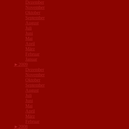
Dezember
November
Oktober
September
August
Juli
Juni
Mai
April
März
Februar
Januar
►
2009
Dezember
November
Oktober
September
August
Juli
Juni
Mai
April
März
Februar
►
2008