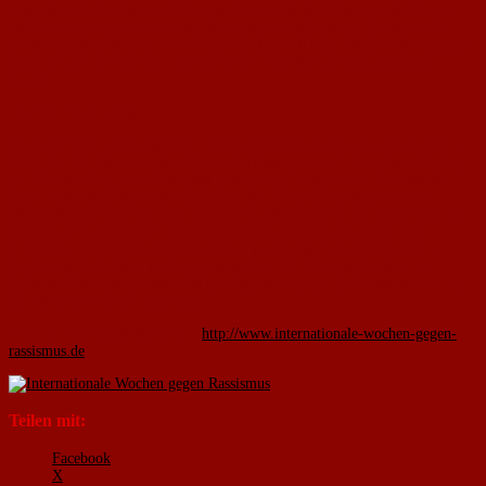
Angeblich als Reaktion auf Steinwerfer schießt die Polizei in die Menge.
Die Menschen fliehen in Panik, die Polizei schießt weiter. 69 Menschen
werden getötet, darunter acht Frauen und zehn Kinder. Viele – die Angaben
variieren von 180 bis über 300 Personen – werden verletzt, teilweise
schwer.
Der UN-Gedenktag
Als Gedenktag an das Massaker von Sharpeville wurde sechs Jahre später,
1966, der 21. März von den Vereinten Nationen zum “Internationalen Tag
zur Überwindung von Rassendiskriminierung” ausgerufen. 1979 wurde
dieser Gedenktag durch die Einladung der Vereinten Nationen an ihre
Mitgliedstaaten ergänzt, eine alljährliche Aktionswoche der Solidarität mit
den Gegnern und Opfern von Rassismus zu organisieren. 1996 wird
schließlich von Nelson Mandela in Sharpeville die neue demokratische
Verfassung Südafrikas in Gang gesetzt. Der 21. März wird seither in
Südafrika als South Afrikan Human Rights Day, als “Südafrikanischer Tag
der Menschenrechte” begangen.
Weitere Infos: zu finden unter:
http://www.internationale-wochen-gegen-
rassismus.de
Teilen mit:
Facebook
X