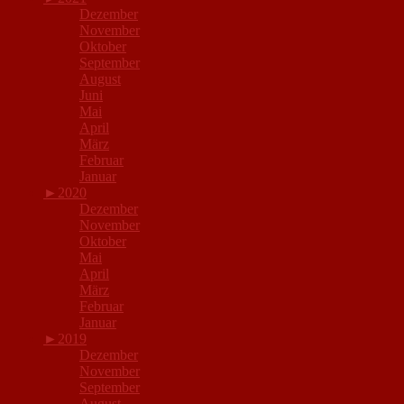
Dezember
November
Oktober
September
August
Juni
Mai
April
März
Februar
Januar
►
2020
Dezember
November
Oktober
Mai
April
März
Februar
Januar
►
2019
Dezember
November
September
August