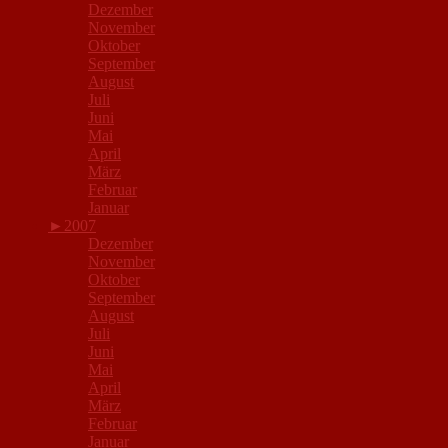
Dezember
November
Oktober
September
August
Juli
Juni
Mai
April
März
Februar
Januar
►
2007
Dezember
November
Oktober
September
August
Juli
Juni
Mai
April
März
Februar
Januar