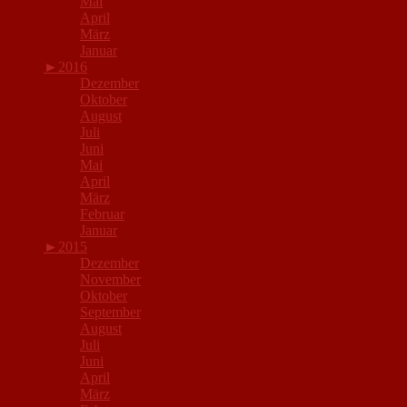
Mai
April
März
Januar
►
2016
Dezember
Oktober
August
Juli
Juni
Mai
April
März
Februar
Januar
►
2015
Dezember
November
Oktober
September
August
Juli
Juni
April
März