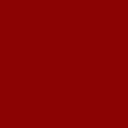
Der Verein steht solidariach zu dem Interkultureller Rat in Deutschland e.V.
und der Aktion
"Internationale Wochen gegen den Rassismus"
und
möchten an dieser Stelle an folgende Geschichte gedenken:
21. März 1960 – Das Massaker von Sharpeville
Sharpeville, Südafrika: Am Vormittag des 21. März 1960 finden sich an
verschiedenen Orten der kleinen Stadt 50 km südlich von Johannesburg
rund 20.000 Menschen zusammen. Sie folgen einem Aufruf des Pan African
Congress (PAC), der eine fünftägige gewaltfreie und friedliche
Protestaktion angekündigt hatte.
Die Menschen demonstrieren gegen die Passgesetze des Apartheid-Regimes.
Diese Gesetze sahen die scharfe Trennung von Wohn- und
Geschäftsbezirken für Weiße, Schwarze und Inder vor. Drei bis vier
Millionen Afrikaner wurden zwangsumgesiedelt, weil sie in den für die
Weißen vorgesehenen Gebieten lebten. So wurde versucht, Menschen auf
Dauer voneinander zu trennen. Die Schwarzen lebten in weit von den
weißen Vierteln entfernten “Townships”. Doch ohne die schwarzen
Arbeitskräfte wäre die Wirtschaft des weißen Südafrikas schnell
zusammengebrochen. Passgesetze regelten das “Aufenthaltsrecht” der
schwarzen Südafrikaner, die Anzahl der Schwarzen in den Städten sollte so
auf ein Minimum beschränkt werden, ihre Arbeitskraft aber weiter zur
Verfügung stehen.
Die Demonstrierenden setzen sich in Richtung Polizeitstation im
Sharpeviller Zentrum in Bewegung. Die Polizei hält die friedlich
demonstrierende Menge mit niedrig fliegenden Flugzeugen und Tränengas
in Schach. Um kurz nach 13 Uhr eskaliert dann schließlich die Situation: