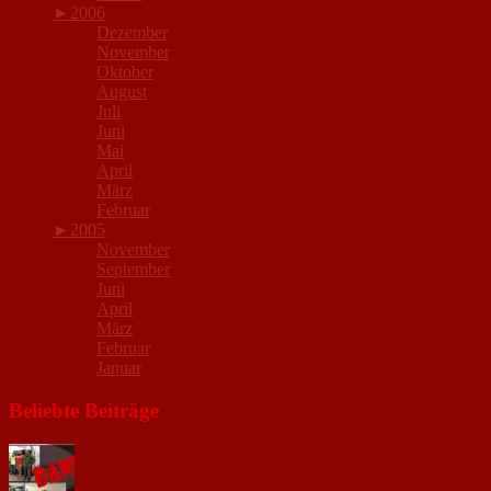
►
2006
Dezember
November
Oktober
August
Juli
Juni
Mai
April
März
Februar
►
2005
November
September
Juni
April
März
Februar
Januar
Beliebte Beiträge