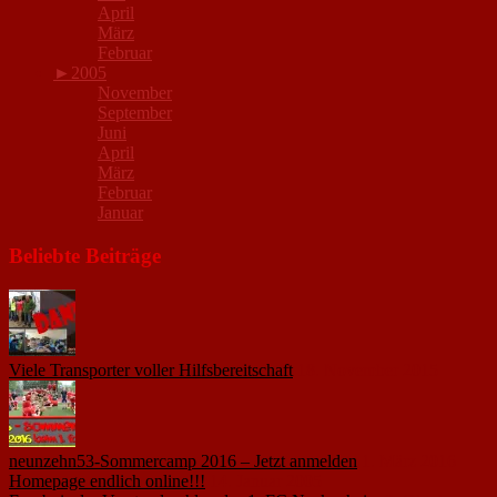
April
März
Februar
►
2005
November
September
Juni
April
März
Februar
Januar
Beliebte Beiträge
Viele Transporter voller Hilfsbereitschaft
18. November 2015
neunzehn53-Sommercamp 2016 – Jetzt anmelden
1. März 2016
Homepage endlich online!!!
14. Januar 2005