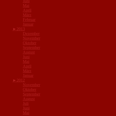
Juni
Mai
April
März
Februar
Januar
►
2013
Dezember
November
Oktober
September
August
Juni
Mai
April
März
Januar
►
2012
November
Oktober
September
August
Juli
Juni
Mai