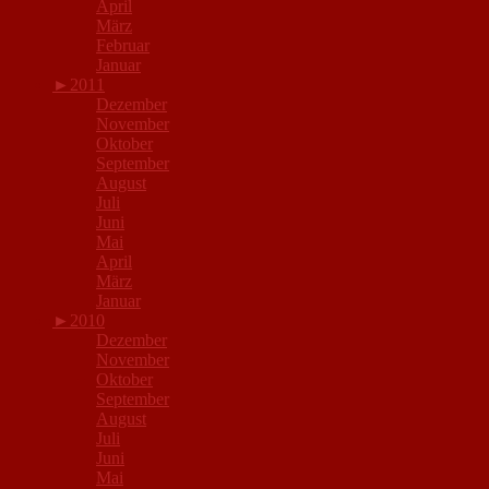
April
März
Februar
Januar
►
2011
Dezember
November
Oktober
September
August
Juli
Juni
Mai
April
März
Januar
►
2010
Dezember
November
Oktober
September
August
Juli
Juni
Mai