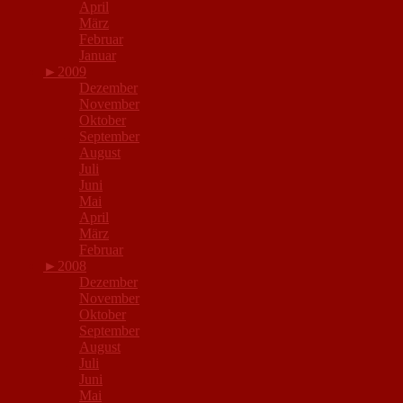
April
März
Februar
Januar
►
2009
Dezember
November
Oktober
September
August
Juli
Juni
Mai
April
März
Februar
►
2008
Dezember
November
Oktober
September
August
Juli
Juni
Mai