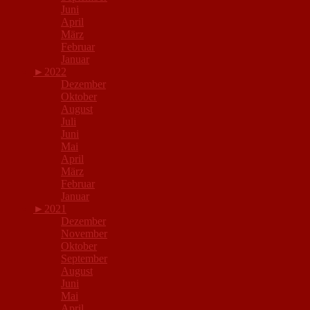
Juni
April
März
Februar
Januar
►
2022
Dezember
Oktober
August
Juli
Juni
Mai
April
März
Februar
Januar
►
2021
Dezember
November
Oktober
September
August
Juni
Mai
April