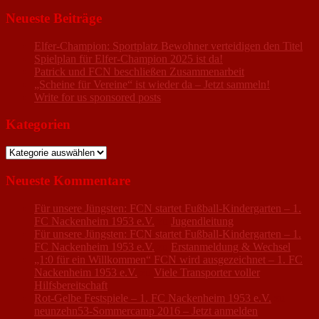
nach:
Neueste Beiträge
Elfer-Champion: Sportplatz Bewohner verteidigen den Titel
Spielplan für Elfer-Champion 2025 ist da!
Patrick und FCN beschließen Zusammenarbeit
„Scheine für Vereine“ ist wieder da – Jetzt sammeln!
Write for us sponsored posts
Kategorien
Kategorien
Neueste Kommentare
Für unsere Jüngsten: FCN startet Fußball-Kindergarten – 1.
FC Nackenheim 1953 e.V.
zu
Jugendleitung
Für unsere Jüngsten: FCN startet Fußball-Kindergarten – 1.
FC Nackenheim 1953 e.V.
zu
Erstanmeldung & Wechsel
„1:0 für ein Willkommen“ FCN wird ausgezeichnet – 1. FC
Nackenheim 1953 e.V.
zu
Viele Transporter voller
Hilfsbereitschaft
Rot-Gelbe Festspiele – 1. FC Nackenheim 1953 e.V.
zu
neunzehn53-Sommercamp 2016 – Jetzt anmelden