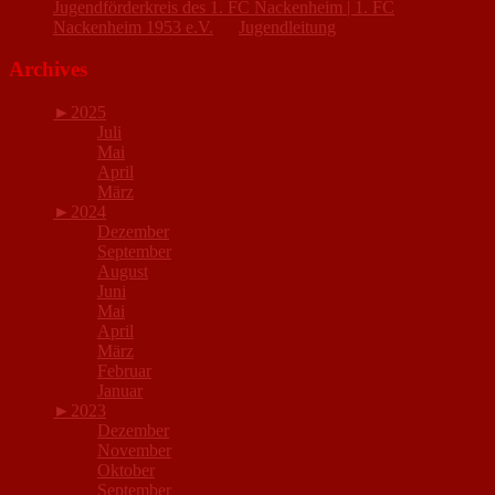
Jugendförderkreis des 1. FC Nackenheim | 1. FC
Nackenheim 1953 e.V.
zu
Jugendleitung
Archives
►
2025
Juli
Mai
April
März
►
2024
Dezember
September
August
Juni
Mai
April
März
Februar
Januar
►
2023
Dezember
November
Oktober
September