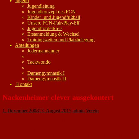
Jugend
Jugendleitung
Jugendkonzept des FCN
Kinder- und Jugendfußball
Unsere FCN-Fair-Play-Elf
Jugendförderkreis
Erstanmeldung & Wechsel
Trainingszeiten und Platzbelegung
Abteilungen
Jedermannänner
Taekwondo
Damengymnastik I
Damengymnastik II
Kontakt
Nackenheimer clever ausgekontert
1. Dezember 2008
13. August 2015
admin
Verein
FSV Saulheim setzt sich etwas glücklich durch
Der FSV Saulheim hat das Spiel gegen Mitaufsteiger 1. FC Nackenheim
zwar mit 4:1 gewonnen, brauchte aber eine Anlaufphase, um ins Spiel zu