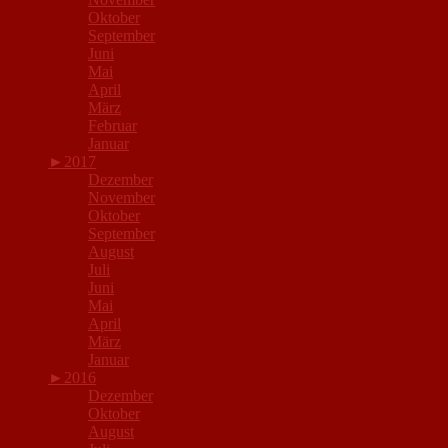
Oktober
September
Juni
Mai
April
März
Februar
Januar
►
2017
Dezember
November
Oktober
September
August
Juli
Juni
Mai
April
März
Januar
►
2016
Dezember
Oktober
August