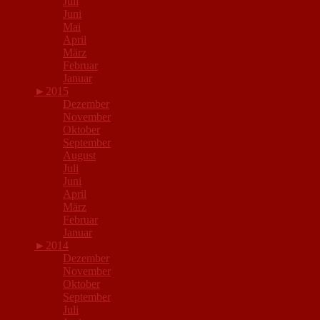
Juli
Juni
Mai
April
März
Februar
Januar
►
2015
Dezember
November
Oktober
September
August
Juli
Juni
April
März
Februar
Januar
►
2014
Dezember
November
Oktober
September
Juli