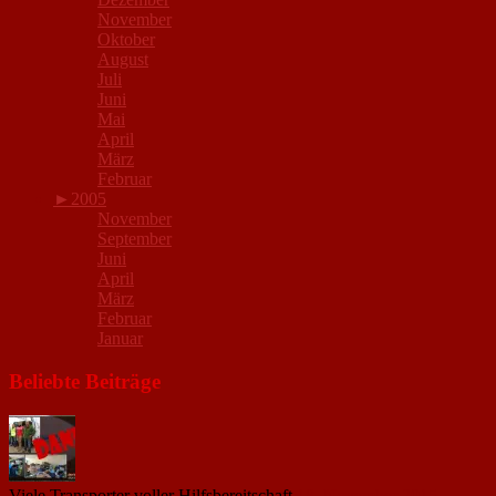
November
Oktober
August
Juli
Juni
Mai
April
März
Februar
►
2005
November
September
Juni
April
März
Februar
Januar
Beliebte Beiträge
Viele Transporter voller Hilfsbereitschaft
18. November 2015