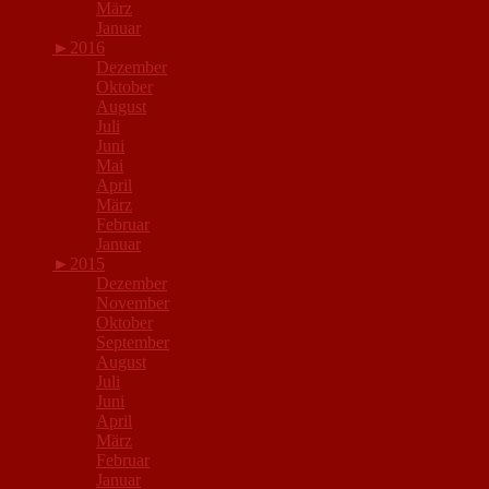
März
Januar
►
2016
Dezember
Oktober
August
Juli
Juni
Mai
April
März
Februar
Januar
►
2015
Dezember
November
Oktober
September
August
Juli
Juni
April
März
Februar
Januar