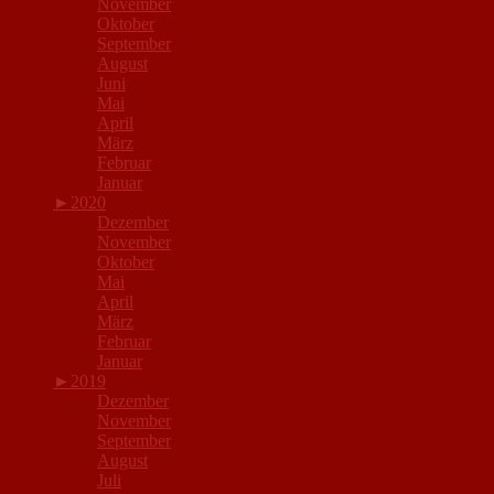
November
Oktober
September
August
Juni
Mai
April
März
Februar
Januar
►
2020
Dezember
November
Oktober
Mai
April
März
Februar
Januar
►
2019
Dezember
November
September
August
Juli