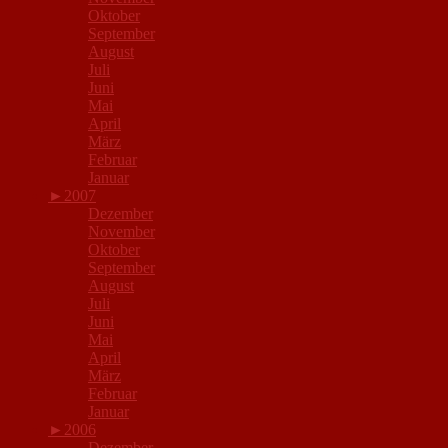
Oktober
September
August
Juli
Juni
Mai
April
März
Februar
Januar
►
2007
Dezember
November
Oktober
September
August
Juli
Juni
Mai
April
März
Februar
Januar
►
2006
Dezember