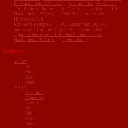
FC Nackenheim 1953 e.V.
zu
Erstanmeldung & Wechsel
„1:0 für ein Willkommen“ FCN wird ausgezeichnet – 1. FC
Nackenheim 1953 e.V.
zu
Viele Transporter voller
Hilfsbereitschaft
Rot-Gelbe Festspiele – 1. FC Nackenheim 1953 e.V.
zu
neunzehn53-Sommercamp 2016 – Jetzt anmelden
Jugendförderkreis des 1. FC Nackenheim | 1. FC
Nackenheim 1953 e.V.
zu
Jugendleitung
Archives
►
2025
Juli
Mai
April
März
►
2024
Dezember
September
August
Juni
Mai
April
März