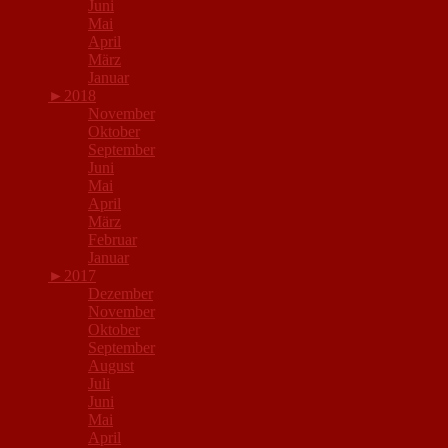
Juni
Mai
April
März
Januar
►
2018
November
Oktober
September
Juni
Mai
April
März
Februar
Januar
►
2017
Dezember
November
Oktober
September
August
Juli
Juni
Mai
April