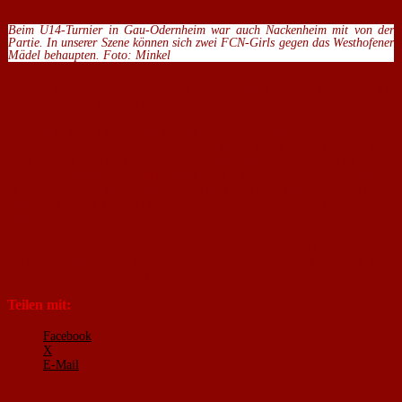
Beim U14-Turnier in Gau-Odernheim war auch Nackenheim mit von der
Partie. In unserer Szene können sich zwei FCN-Girls gegen das Westhofener
Mädel behaupten. Foto: Minkel
(hh)- In den Meister­schaftsspielen der Fußball-Mädchen stand bei den B-Ju­
niorinnen zuletzt der 14. Durchgang im Plan.
Der PC Nackenheim, als Vize ins Spiel gegangen, lan­dete einen tollen 5:2-
Erfolg über den bisherigen Primus SVW Mainz. Dadurch ver­drängten die
FCN-Girls die Mainzerinnen von der Tabel­lenspitze verdrängen und
übernahmen selbst die Führung. Nackenheim und SVW (beide 33 Punkte)
führen nunmehr Seite-an-Seit die B-Juniorinnen-Bezirksliga an, der TSV
Uelversheim (28) und das Hahnheimer Team (22) folgen auf den nächsten
Plätzen.
Der FSV Oppenheim (4) unterlag zuletzt Klein-Win-ternheim recht
unglücklich mit 0:1 und kann nunmehr den letzten Tabellenplatz nicht mehr
verlassen. Wochenblatt Rheinhessen, Donnerstag, 17.Mai 2007
Teilen mit:
Facebook
X
E-Mail