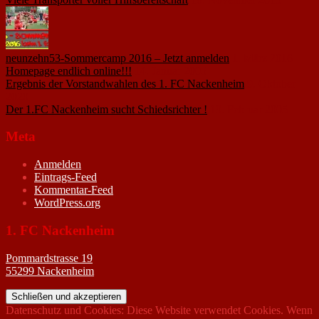
neunzehn53-Sommercamp 2016 – Jetzt anmelden
1. März 2016
Homepage endlich online!!!
14. Januar 2005
Ergebnis der Vorstandwahlen des 1. FC Nackenheim
9. Oktober
2020
Der 1.FC Nackenheim sucht Schiedsrichter !
19. Februar 2005
Meta
Anmelden
Eintrags-Feed
Kommentar-Feed
WordPress.org
1. FC Nackenheim
Pommardstrasse 19
55299 Nackenheim
Datenschutz und Cookies: Diese Website verwendet Cookies. Wenn