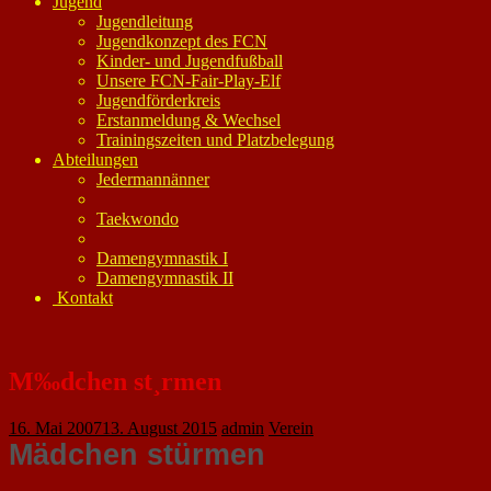
Jugend
Jugendleitung
Jugendkonzept des FCN
Kinder- und Jugendfußball
Unsere FCN-Fair-Play-Elf
Jugendförderkreis
Erstanmeldung & Wechsel
Trainingszeiten und Platzbelegung
Abteilungen
Jedermannänner
Taekwondo
Damengymnastik I
Damengymnastik II
Kontakt
M‰dchen st¸rmen
16. Mai 2007
13. August 2015
admin
Verein
Mädchen stürmen