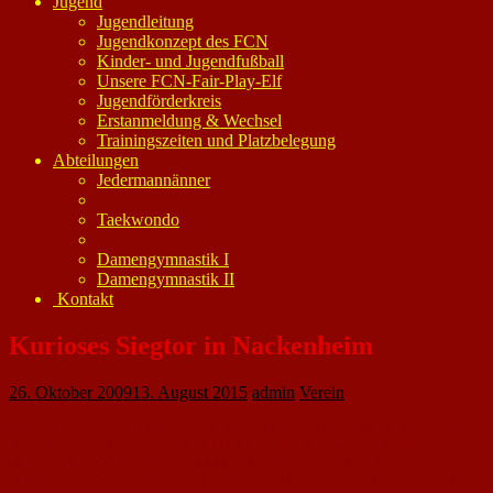
Jugend
Jugendleitung
Jugendkonzept des FCN
Kinder- und Jugendfußball
Unsere FCN-Fair-Play-Elf
Jugendförderkreis
Erstanmeldung & Wechsel
Trainingszeiten und Platzbelegung
Abteilungen
Jedermannänner
Taekwondo
Damengymnastik I
Damengymnastik II
Kontakt
Kurioses Siegtor in Nackenheim
26. Oktober 2009
13. August 2015
admin
Verein
„Das Tor war etwas kurios“, berichtete Spielertrainer Felix Hammer nach
dem 1:0-Sieg seines 1. FC Nackenheim gegen die TG Westhofen.
Nackenheims Daniel Afonso fiel im gegnerischen Strafraum. „Dar war
nichts. Aber Afonso hat protestiert, die Westhofer waren auch abgelenkt.