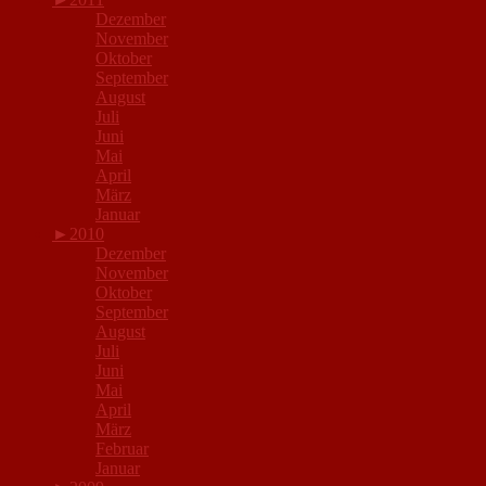
Dezember
November
Oktober
September
August
Juli
Juni
Mai
April
März
Januar
►
2010
Dezember
November
Oktober
September
August
Juli
Juni
Mai
April
März
Februar
Januar