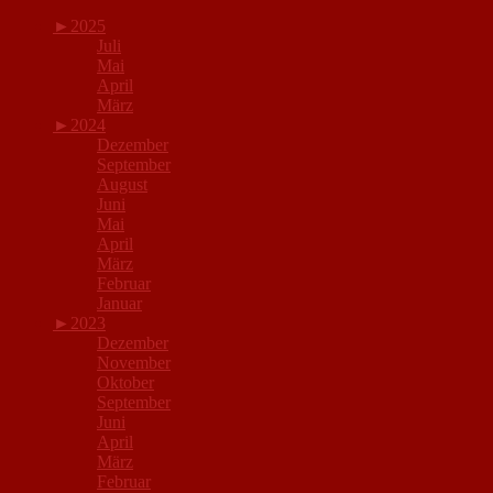
►
2025
Juli
Mai
April
März
►
2024
Dezember
September
August
Juni
Mai
April
März
Februar
Januar
►
2023
Dezember
November
Oktober
September
Juni
April
März
Februar