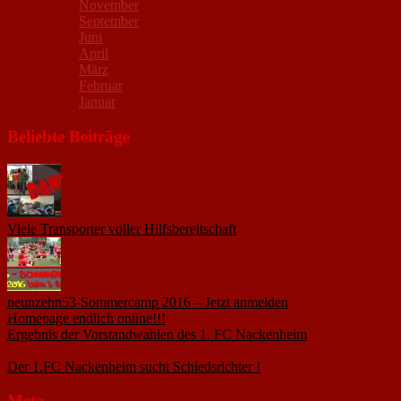
November
September
Juni
April
März
Februar
Januar
Beliebte Beiträge
Viele Transporter voller Hilfsbereitschaft
18. November 2015
neunzehn53-Sommercamp 2016 – Jetzt anmelden
1. März 2016
Homepage endlich online!!!
14. Januar 2005
Ergebnis der Vorstandwahlen des 1. FC Nackenheim
9. Oktober
2020
Der 1.FC Nackenheim sucht Schiedsrichter !
19. Februar 2005
Meta