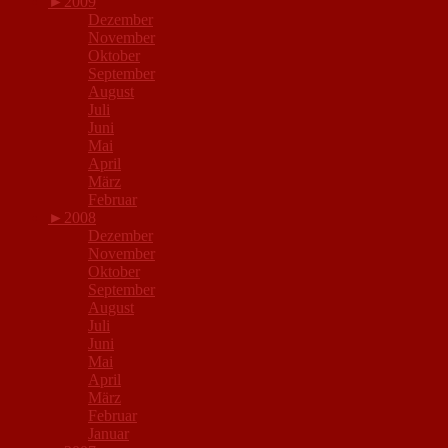
►
2009
Dezember
November
Oktober
September
August
Juli
Juni
Mai
April
März
Februar
►
2008
Dezember
November
Oktober
September
August
Juli
Juni
Mai
April
März
Februar
Januar