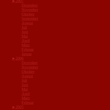
►
2007
Dezember
November
Oktober
September
August
Juli
Juni
Mai
April
März
Februar
Januar
►
2006
Dezember
November
Oktober
August
Juli
Juni
Mai
April
März
Februar
►
2005