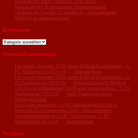
Spielplan für Elfer-Champion 2025 ist da!
Patrick und FCN beschließen Zusammenarbeit
„Scheine für Vereine“ ist wieder da – Jetzt sammeln!
Write for us sponsored posts
Kategorien
Kategorien
Neueste Kommentare
Für unsere Jüngsten: FCN startet Fußball-Kindergarten – 1.
FC Nackenheim 1953 e.V.
zu
Jugendleitung
Für unsere Jüngsten: FCN startet Fußball-Kindergarten – 1.
FC Nackenheim 1953 e.V.
zu
Erstanmeldung & Wechsel
„1:0 für ein Willkommen“ FCN wird ausgezeichnet – 1. FC
Nackenheim 1953 e.V.
zu
Viele Transporter voller
Hilfsbereitschaft
Rot-Gelbe Festspiele – 1. FC Nackenheim 1953 e.V.
zu
neunzehn53-Sommercamp 2016 – Jetzt anmelden
Jugendförderkreis des 1. FC Nackenheim | 1. FC
Nackenheim 1953 e.V.
zu
Jugendleitung
Archives