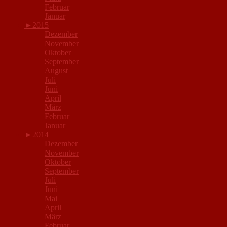
Februar
Januar
►
2015
Dezember
November
Oktober
September
August
Juli
Juni
April
März
Februar
Januar
►
2014
Dezember
November
Oktober
September
Juli
Juni
Mai
April
März
Februar