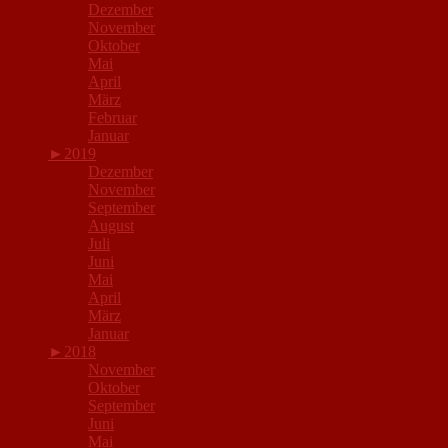
Dezember
November
Oktober
Mai
April
März
Februar
Januar
►
2019
Dezember
November
September
August
Juli
Juni
Mai
April
März
Januar
►
2018
November
Oktober
September
Juni
Mai