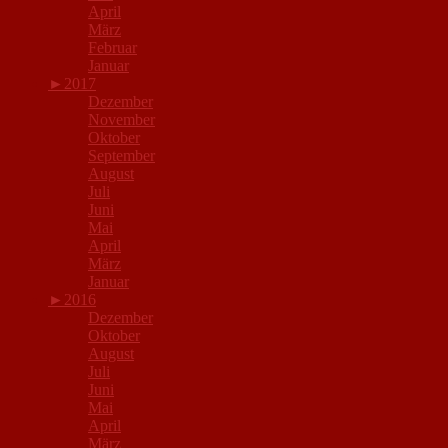
April
März
Februar
Januar
►
2017
Dezember
November
Oktober
September
August
Juli
Juni
Mai
April
März
Januar
►
2016
Dezember
Oktober
August
Juli
Juni
Mai
April
März