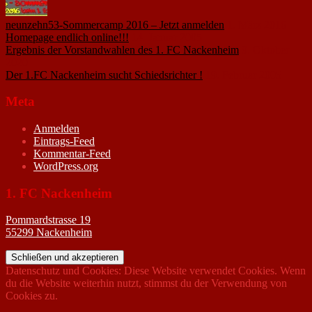
neunzehn53-Sommercamp 2016 – Jetzt anmelden
1. März 2016
Homepage endlich online!!!
14. Januar 2005
Ergebnis der Vorstandwahlen des 1. FC Nackenheim
9. Oktober
2020
Der 1.FC Nackenheim sucht Schiedsrichter !
19. Februar 2005
Meta
Anmelden
Eintrags-Feed
Kommentar-Feed
WordPress.org
1. FC Nackenheim
Pommardstrasse 19
55299 Nackenheim
Datenschutz und Cookies: Diese Website verwendet Cookies. Wenn
du die Website weiterhin nutzt, stimmst du der Verwendung von
Cookies zu.