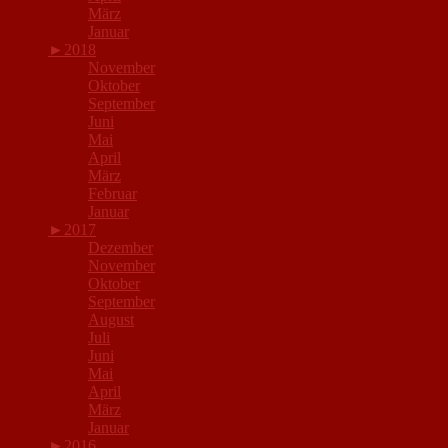
März
Januar
►
2018
November
Oktober
September
Juni
Mai
April
März
Februar
Januar
►
2017
Dezember
November
Oktober
September
August
Juli
Juni
Mai
April
März
Januar
►
2016