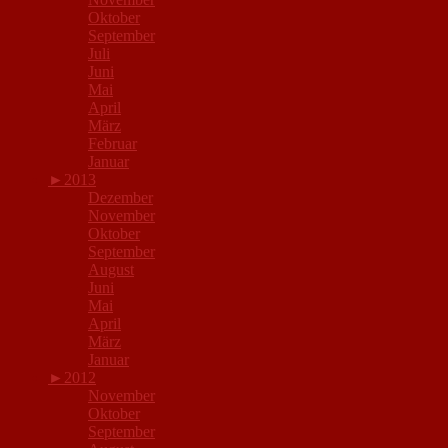
Oktober
September
Juli
Juni
Mai
April
März
Februar
Januar
►
2013
Dezember
November
Oktober
September
August
Juni
Mai
April
März
Januar
►
2012
November
Oktober
September