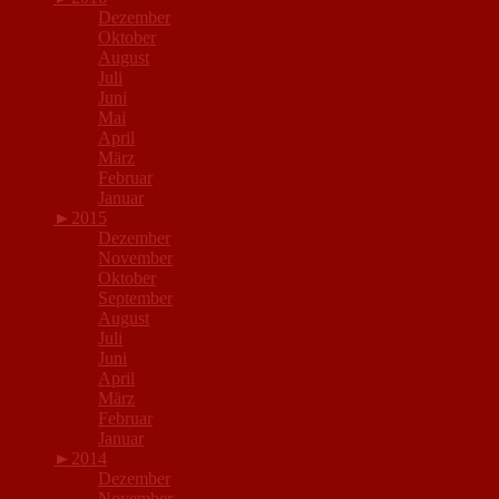
Dezember
Oktober
August
Juli
Juni
Mai
April
März
Februar
Januar
►
2015
Dezember
November
Oktober
September
August
Juli
Juni
April
März
Februar
Januar
►
2014
Dezember
November