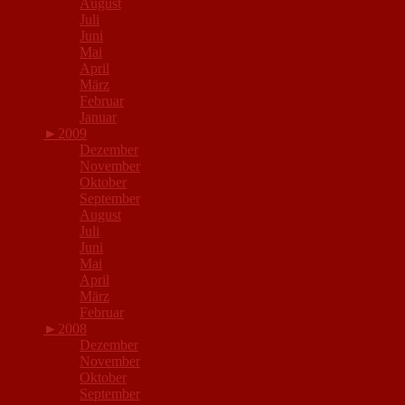
August
Juli
Juni
Mai
April
März
Februar
Januar
►
2009
Dezember
November
Oktober
September
August
Juli
Juni
Mai
April
März
Februar
►
2008
Dezember
November
Oktober
September