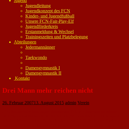
Jugend
Jugendleitung
Jugendkonzept des FCN
Kinder- und Jugendfußball
Unsere FCN-Fair-Play-Elf
Jugendförderkreis
Erstanmeldung & Wechsel
Trainingszeiten und Platzbelegung
Abteilungen
Jedermannänner
Taekwondo
Damengymnastik I
Damengymnastik II
Kontakt
Drei Mann mehr reichen nicht
26. Februar 2007
13. August 2015
admin
Verein
l.FC Nackenheim lässt gegen dezimierten SVG II Cleverness vermissen
Drei Platzverweise haben die Kicker des SV Gonsenheim II nicht davon
abhalten können, beim l.FC Nackenheim mit 2:1 (0:0) die drei Punkte zu
entführen. Mit dem Halbzeitpfiff verabschiedete sich zunächst Hagen