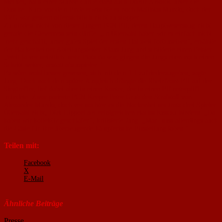
Meckel, nach einer Stunde durfte dann auch Damir Smolcic unter die
Dusche. Kurz vor dem Ende erwischte es noch Matthias Mundo, doch der
SVG war gestern offensichtlich nicht zu stoppen.
Zumindest nicht von dieser jungen FCN-Elf, deren Hauptwesenszug nicht
gerade die Cleverness sein dürfte. „In Überzahl haben wir es einfach nicht
mehr geschafft, unser gutes Spiel der ersten Halbzeit fortzusetzen", erzählte
der Nackenheimer Abteilungsleiter Klaus Jung und schilderte einen Fehler:
„Weil ja vermeintlich mehr Platz da war, gingen die Jungs eben noch einen
Schritt weiter, anstatt abzuspielen."
Es wäre wohl besser gewesen, sich mit dem 1:1 zufriedenzugeben, sagte
Jung. Doch nach dem späten Ausgleich drängte die Rheinfront-Elf auf den
Siegtreffer, lief dabei aber in einen Konter, der in einen Elfmeterpfiff
mündete. Zwar parierte FCN-Keeper Peter Grub den Strafstoß von
Alexander Mundo, doch vermochten es die Nackenheimer trotz drei Spieler
Überzahl nicht, Dirk Lipporl am erfolgreichen Nachschuss zu hindern. „Da
haben wir kollektiv geschlafen", kritisierte Jung. „Man muss allerdings auch
die Gäste für ihre überzeugende kämpferische Einstellung loben.
"
Teilen mit:
Facebook
X
E-Mail
Ähnliche Beiträge
Presse