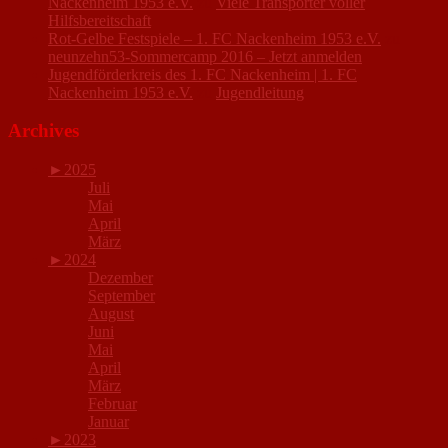
Nackenheim 1953 e.V.
zu
Viele Transporter voller
Hilfsbereitschaft
Rot-Gelbe Festspiele – 1. FC Nackenheim 1953 e.V.
zu
neunzehn53-Sommercamp 2016 – Jetzt anmelden
Jugendförderkreis des 1. FC Nackenheim | 1. FC
Nackenheim 1953 e.V.
zu
Jugendleitung
Archives
►
2025
Juli
Mai
April
März
►
2024
Dezember
September
August
Juni
Mai
April
März
Februar
Januar
►
2023