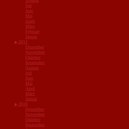
August
Juli
Juni
Mai
April
März
Februar
Januar
►
2011
Dezember
November
Oktober
September
August
Juli
Juni
Mai
April
März
Januar
►
2010
Dezember
November
Oktober
September