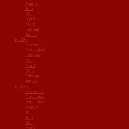
August
Juni
Mai
April
März
Februar
Januar
►
2020
Dezember
November
Oktober
Mai
April
März
Februar
Januar
►
2019
Dezember
November
September
August
Juli
Juni
Mai
April