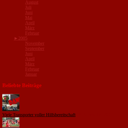
August
Juli
Juni
Mai
April
März
Februar
►
2005
November
September
Juni
April
März
Februar
Januar
Beliebte Beiträge
Viele Transporter voller Hilfsbereitschaft
18. November 2015