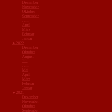
Dezember
November
Oktober
September
Juni
April
März
Februar
Januar
►
2022
Dezember
Oktober
August
Juli
Juni
Mai
April
März
Februar
Januar
►
2021
Dezember
November
Oktober
September