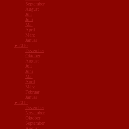
September
August
Juli
Juni
Mai
April
März
Januar
►
2016
Dezember
Oktober
August
Juli
Juni
Mai
April
März
Februar
Januar
►
2015
Dezember
November
Oktober
September
August