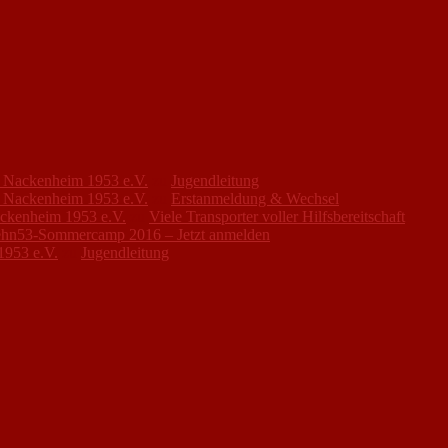
FC Nackenheim 1953 e.V.
zu
Jugendleitung
FC Nackenheim 1953 e.V.
zu
Erstanmeldung & Wechsel
ackenheim 1953 e.V.
zu
Viele Transporter voller Hilfsbereitschaft
hn53-Sommercamp 2016 – Jetzt anmelden
1953 e.V.
zu
Jugendleitung