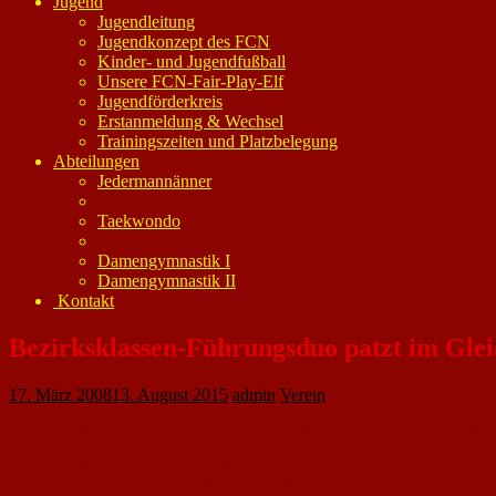
Jugend
Jugendleitung
Jugendkonzept des FCN
Kinder- und Jugendfußball
Unsere FCN-Fair-Play-Elf
Jugendförderkreis
Erstanmeldung & Wechsel
Trainingszeiten und Platzbelegung
Abteilungen
Jedermannänner
Taekwondo
Damengymnastik I
Damengymnastik II
Kontakt
Bezirksklassen-Führungsduo patzt im Glei
17. März 2008
13. August 2015
admin
Verein
Saulheim unterliegt in Hechtsheim mit 0:1, Nackenheim in Gau-Algesheim mi
Ein Spieltag der Überraschungen in der Bezirksklasse Rheinhessen Nord. So
vom Platz. Die Spvgg. Ingelheim II konnte ihr Spiel bei Fiam Italia gewin