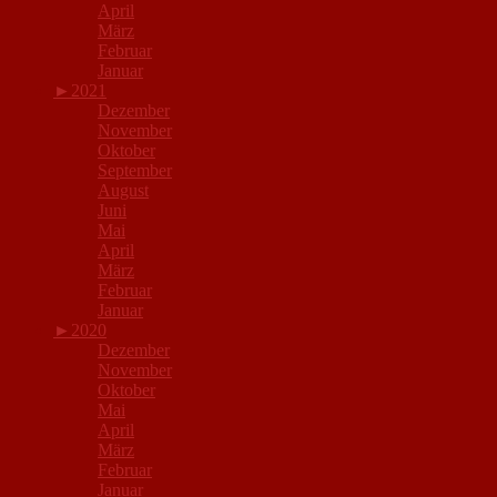
April
März
Februar
Januar
►
2021
Dezember
November
Oktober
September
August
Juni
Mai
April
März
Februar
Januar
►
2020
Dezember
November
Oktober
Mai
April
März
Februar
Januar