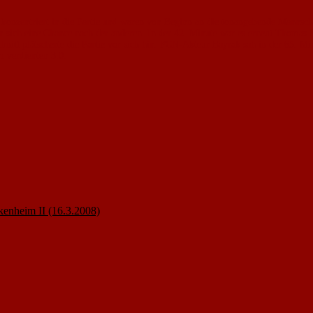
nzentriert in die Partie und waren von Beginn an die tonangebende Mannschaf
 sich eine Chance nach der anderen. In der 42. Minute war es erneut Thomas S
itt plätscherte die Partie vor sich hin. FCN-Akteur Bayrak sah in der 65. Mi
m verdienten 3:0.
enheim II (16.3.2008)