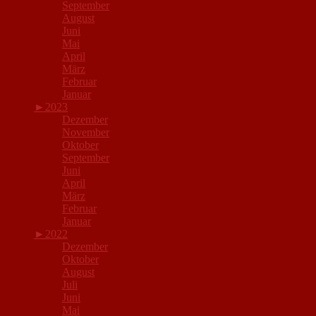
September
August
Juni
Mai
April
März
Februar
Januar
►
2023
Dezember
November
Oktober
September
Juni
April
März
Februar
Januar
►
2022
Dezember
Oktober
August
Juli
Juni
Mai