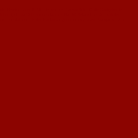
t. Bereits in der 8. Minute brachte Thomas Schmitt die Gastgeber in
chmitt, der auf 2:0 erhöhen konnte. Nur 60 Sekunden später sah der
nute ebenfalls den Roten Karton aufgrund eines groben Foulspiels. Den