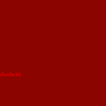
chschritt
t 0:3
wohl Tabellenführer FSV Saulheim (0:1 bei der TSG Hechtsheim), als auch Ver
nen und den Aufwärtstrend bestätigen. Vom Spiel zwischen der TuS Marienborn