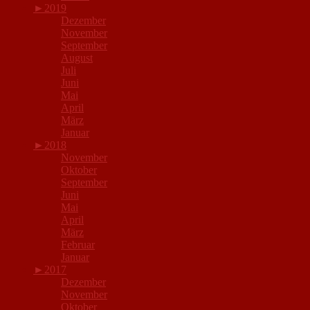
►
2019
Dezember
November
September
August
Juli
Juni
Mai
April
März
Januar
►
2018
November
Oktober
September
Juni
Mai
April
März
Februar
Januar
►
2017
Dezember
November
Oktober