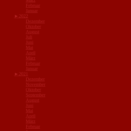
März
Februar
Januar
►
2022
Dezember
Oktober
August
Juli
Juni
Mai
April
März
Februar
Januar
►
2021
Dezember
November
Oktober
September
August
Juni
Mai
April
März
Februar