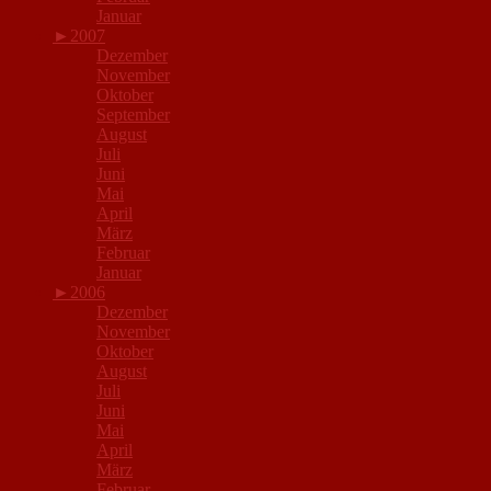
Januar
►
2007
Dezember
November
Oktober
September
August
Juli
Juni
Mai
April
März
Februar
Januar
►
2006
Dezember
November
Oktober
August
Juli
Juni
Mai
April
März
Februar