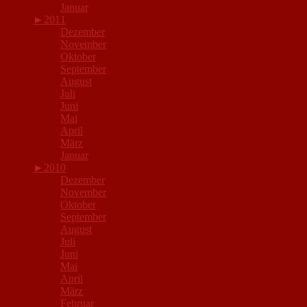
Januar
►
2011
Dezember
November
Oktober
September
August
Juli
Juni
Mai
April
März
Januar
►
2010
Dezember
November
Oktober
September
August
Juli
Juni
Mai
April
März
Februar