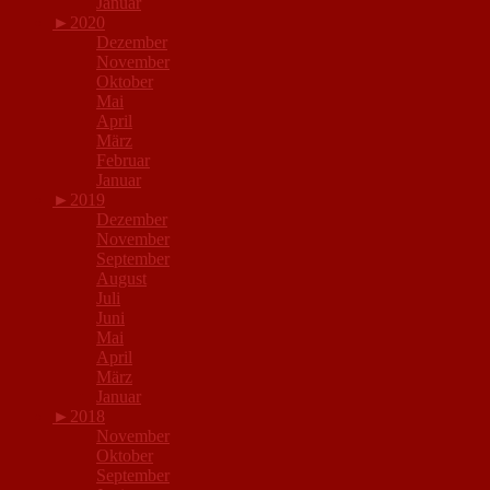
Januar
►
2020
Dezember
November
Oktober
Mai
April
März
Februar
Januar
►
2019
Dezember
November
September
August
Juli
Juni
Mai
April
März
Januar
►
2018
November
Oktober
September