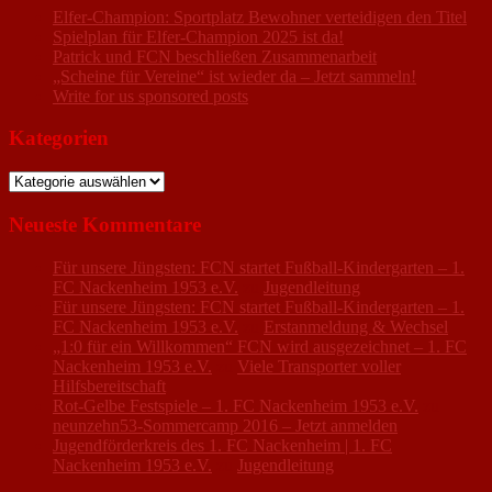
Elfer-Champion: Sportplatz Bewohner verteidigen den Titel
Spielplan für Elfer-Champion 2025 ist da!
Patrick und FCN beschließen Zusammenarbeit
„Scheine für Vereine“ ist wieder da – Jetzt sammeln!
Write for us sponsored posts
Kategorien
Kategorien
Neueste Kommentare
Für unsere Jüngsten: FCN startet Fußball-Kindergarten – 1.
FC Nackenheim 1953 e.V.
zu
Jugendleitung
Für unsere Jüngsten: FCN startet Fußball-Kindergarten – 1.
FC Nackenheim 1953 e.V.
zu
Erstanmeldung & Wechsel
„1:0 für ein Willkommen“ FCN wird ausgezeichnet – 1. FC
Nackenheim 1953 e.V.
zu
Viele Transporter voller
Hilfsbereitschaft
Rot-Gelbe Festspiele – 1. FC Nackenheim 1953 e.V.
zu
neunzehn53-Sommercamp 2016 – Jetzt anmelden
Jugendförderkreis des 1. FC Nackenheim | 1. FC
Nackenheim 1953 e.V.
zu
Jugendleitung