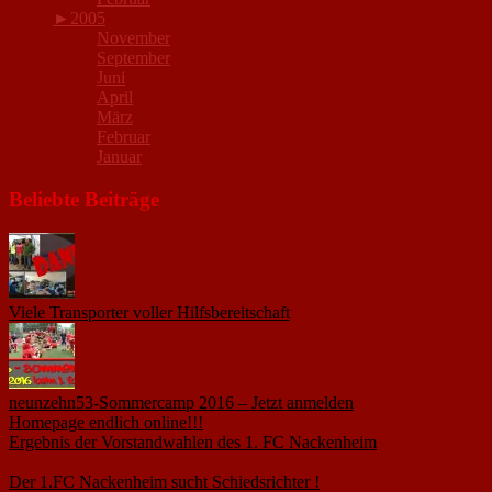
►
2005
November
September
Juni
April
März
Februar
Januar
Beliebte Beiträge
Viele Transporter voller Hilfsbereitschaft
18. November 2015
neunzehn53-Sommercamp 2016 – Jetzt anmelden
1. März 2016
Homepage endlich online!!!
14. Januar 2005
Ergebnis der Vorstandwahlen des 1. FC Nackenheim
9. Oktober
2020
Der 1.FC Nackenheim sucht Schiedsrichter !
19. Februar 2005