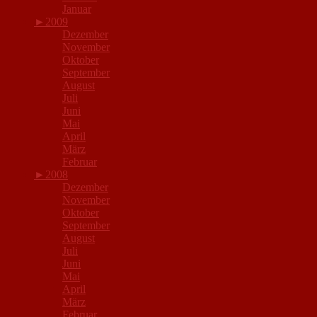
Januar
►
2009
Dezember
November
Oktober
September
August
Juli
Juni
Mai
April
März
Februar
►
2008
Dezember
November
Oktober
September
August
Juli
Juni
Mai
April
März
Februar