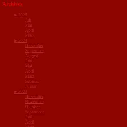
Archives
►
2025
Juli
Mai
April
März
►
2024
Dezember
September
August
Juni
Mai
April
März
Februar
Januar
►
2023
Dezember
November
Oktober
September
Juni
April