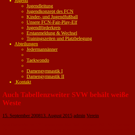
Jugend
Jugendleitung
Jugendkonzept des FCN
Kinder- und Jugendfußball
Unsere FCN-Fair-Play-Elf
Jugendförderkreis
Erstanmeldung & Wechsel
Trainingszeiten und Platzbelegung
Abteilungen
Jedermannänner
Taekwondo
Damengymnastik I
Damengymnastik II
Kontakt
Auch Tabellenzweiter SVW behält weiße
Weste
15. September 2008
13. August 2015
admin
Verein
Arta Djahandschiri (78.) sowie zwei Mal Ralf Hoffmann (80., 82.) machten
für den Tabellenzweiten alles klar gegen eine taktisch bestens eingestellte
Nackenheimer Mannschaft. „Mit drei Stürmern haben wir versucht, die