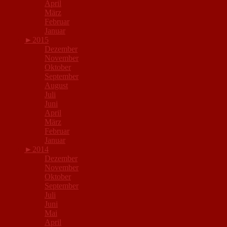
April
März
Februar
Januar
►
2015
Dezember
November
Oktober
September
August
Juli
Juni
April
März
Februar
Januar
►
2014
Dezember
November
Oktober
September
Juli
Juni
Mai
April