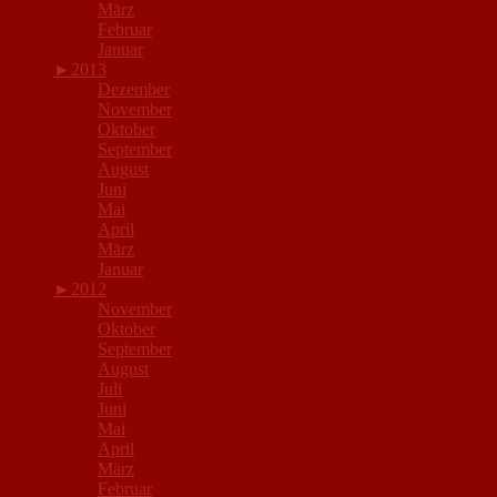
März
Februar
Januar
►
2013
Dezember
November
Oktober
September
August
Juni
Mai
April
März
Januar
►
2012
November
Oktober
September
August
Juli
Juni
Mai
April
März
Februar