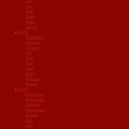
Juli
Juni
Mai
April
März
Januar
►
2016
Dezember
Oktober
August
Juli
Juni
Mai
April
März
Februar
Januar
►
2015
Dezember
November
Oktober
September
August
Juli
Juni