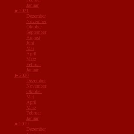
Januar
►
2021
Dezember
November
Oktober
September
August
Juni
Mai
April
März
Februar
Januar
►
2020
Dezember
November
Oktober
Mai
April
März
Februar
Januar
►
2019
Dezember