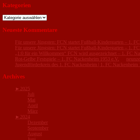
Kategorien
Kategorien
Neueste Kommentare
Für unsere Jüngsten: FCN startet Fußball-Kindergarten – 1. 
Für unsere Jüngsten: FCN startet Fußball-Kindergarten – 1. 
„1:0 für ein Willkommen“ FCN wird ausgezeichnet – 1. FC N
Rot-Gelbe Festspiele – 1. FC Nackenheim 1953 e.V.
zu
neunze
Jugendförderkreis des 1. FC Nackenheim | 1. FC Nackenheim 
Archives
►
2025
Juli
Mai
April
März
►
2024
Dezember
September
August
Juni