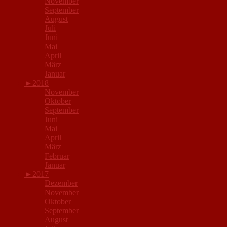
November
September
August
Juli
Juni
Mai
April
März
Januar
►
2018
November
Oktober
September
Juni
Mai
April
März
Februar
Januar
►
2017
Dezember
November
Oktober
September
August