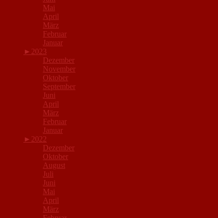
Mai
April
März
Februar
Januar
►
2023
Dezember
November
Oktober
September
Juni
April
März
Februar
Januar
►
2022
Dezember
Oktober
August
Juli
Juni
Mai
April
März
Februar