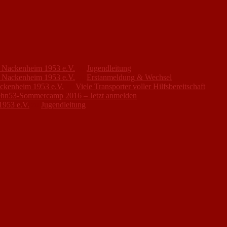
FC Nackenheim 1953 e.V.
zu
Jugendleitung
FC Nackenheim 1953 e.V.
zu
Erstanmeldung & Wechsel
ackenheim 1953 e.V.
zu
Viele Transporter voller Hilfsbereitschaft
hn53-Sommercamp 2016 – Jetzt anmelden
1953 e.V.
zu
Jugendleitung