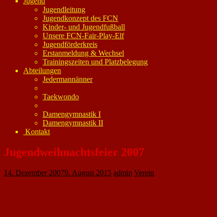
Jugend
Jugendleitung
Jugendkonzept des FCN
Kinder- und Jugendfußball
Unsere FCN-Fair-Play-Elf
Jugendförderkreis
Erstanmeldung & Wechsel
Trainingszeiten und Platzbelegung
Abteilungen
Jedermannänner
Taekwondo
Damengymnastik I
Damengymnastik II
Kontakt
Jugendweihnachtsfeier 2007
14. Dezember 2007
9. August 2015
admin
Verein
Am Freitag, dem 14.12.2007 findet in der Veranstaltungshalle die Jugendweihnachtsfeier des 1.FC
Nackenheim statt!
Dazu laden wir alle Jugendspieler mit Verwandten, Freunden und Bekannten ein!
Beginn des offiziellen Teils ist um 18 Uhr!