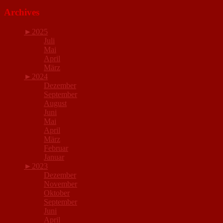
Archives
►
2025
Juli
Mai
April
März
►
2024
Dezember
September
August
Juni
Mai
April
März
Februar
Januar
►
2023
Dezember
November
Oktober
September
Juni
April