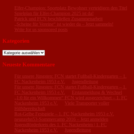
Elfer-Champion: Sportplatz Bewohner verteidigen den Titel
Spielplan für Elfer-Champion 2025 ist da!
Patrick und FCN beschließen Zusammenarbeit
„Scheine für Vereine“ ist wieder da – Jetzt sammeln!
Write for us sponsored posts
Kategorien
Kategorien
Neueste Kommentare
Für unsere Jüngsten: FCN startet Fußball-Kindergarten – 1.
FC Nackenheim 1953 e.V.
zu
Jugendleitung
Für unsere Jüngsten: FCN startet Fußball-Kindergarten – 1.
FC Nackenheim 1953 e.V.
zu
Erstanmeldung & Wechsel
„1:0 für ein Willkommen“ FCN wird ausgezeichnet – 1. FC
Nackenheim 1953 e.V.
zu
Viele Transporter voller
Hilfsbereitschaft
Rot-Gelbe Festspiele – 1. FC Nackenheim 1953 e.V.
zu
neunzehn53-Sommercamp 2016 – Jetzt anmelden
Jugendförderkreis des 1. FC Nackenheim | 1. FC
Nackenheim 1953 e.V.
zu
Jugendleitung