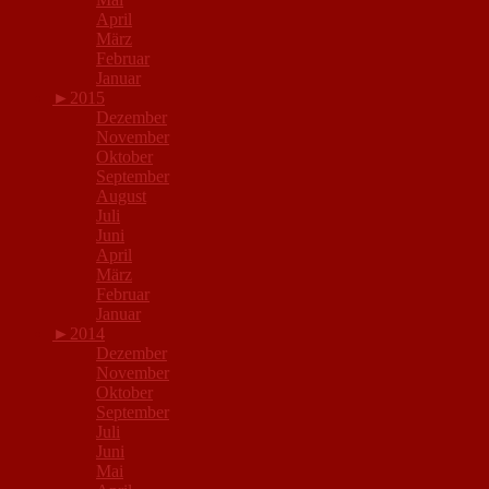
April
März
Februar
Januar
►
2015
Dezember
November
Oktober
September
August
Juli
Juni
April
März
Februar
Januar
►
2014
Dezember
November
Oktober
September
Juli
Juni
Mai