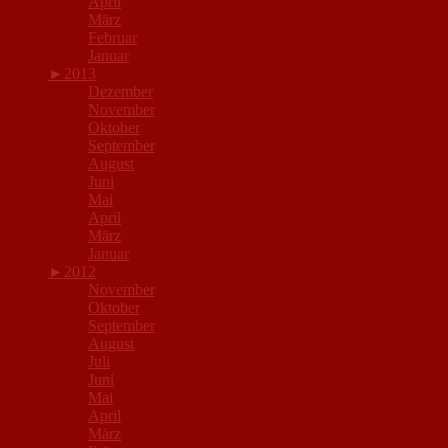
April
März
Februar
Januar
►
2013
Dezember
November
Oktober
September
August
Juni
Mai
April
März
Januar
►
2012
November
Oktober
September
August
Juli
Juni
Mai
April
März