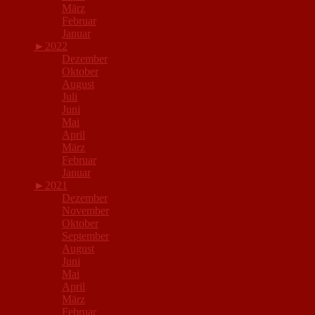
März
Februar
Januar
►
2022
Dezember
Oktober
August
Juli
Juni
Mai
April
März
Februar
Januar
►
2021
Dezember
November
Oktober
September
August
Juni
Mai
April
März
Februar