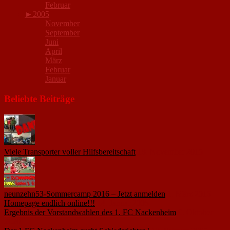
Februar
►
2005
November
September
Juni
April
März
Februar
Januar
Beliebte Beiträge
Viele Transporter voller Hilfsbereitschaft
18. November 2015
neunzehn53-Sommercamp 2016 – Jetzt anmelden
1. März 2016
Homepage endlich online!!!
14. Januar 2005
Ergebnis der Vorstandwahlen des 1. FC Nackenheim
9. Oktober
2020