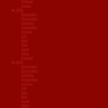
Februar
Januar
►
2009
Dezember
November
Oktober
September
August
Juli
Juni
Mai
April
März
Februar
►
2008
Dezember
November
Oktober
September
August
Juli
Juni
Mai
April
März