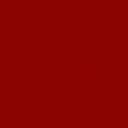
waren die Folge. Einmal rettete der Pfosten für den bereits geschlagenen Renze
en Minuten glücklich aus unserer Sicht. Nach etwa der siebten Spielminute kam
npinato, Afonso, Fassnacht und Racioppa scheiterten am guten Gästetorwart.
ittelfeld, quasi aus dem Nichts, das 1:0. Unsere Mannschaft steckte aber nicht 
s Chancen hüben wie drüben und in der 39. Minute foulte Libero Bayrak einen g
r. Dennoch ging der Gast vor der Pause noch mit 2:1 in Führung. Der Treffer 
it diesem Ergebnis ging es auch in die Pause. Leicht hätte der Zwischenstand 
er Weise aushalf und Bugla ersetzte den angeschlagenen Afonso. Bingerbrück k
parierte mehrfach glänzend im Duell Mann gegen Mann. So blieb es bis zur 60.
ige Minuten später folgte schon das 4:1 und das Spiel war entschieden. Mergen
 Torchancen, darunter auch zwei gute Gelegenheiten um wieder auf zwei Tore 
l wurde ich Zeuge einer erfolgreichen Beschwerde beim Schiedsrichter: Schon 
reden, die Karte besser stecken zu lassen. Es ist sehr zu bezweifeln, dass ein Pl
es dann tatsächlich zu einem Platzverweis gegen Bingerbrück. Hätte man in der
nur noch mit zehn Spielern auf dem Feld. Doch auch dieser Umstand konnte nic
unhaltbaren Flachschuss und einen direkt verwandelten Freistoss, erzielen konn
chtet, um zwei oder drei Tore zu hoch aus, ging aber in Ordnung. Aus dem Bezi
ück, ebenfalls aus der Bezirksklasse Rheinhessen-Nord. Insgesamt kann man mit
e. Gegenüber dem Punktspiel gegen Croatia Mainz zeigten wir uns insgesamt sta
erer Teil unserer Stammformation auflaufen kann als heute und vor allem a
gerne und gut ausgeholfen hat. Daneben konnte heute der A-Jugendspieler Chri
täten als aggressiver und schneller Verteidiger mit Qualitäten in der Spielerö