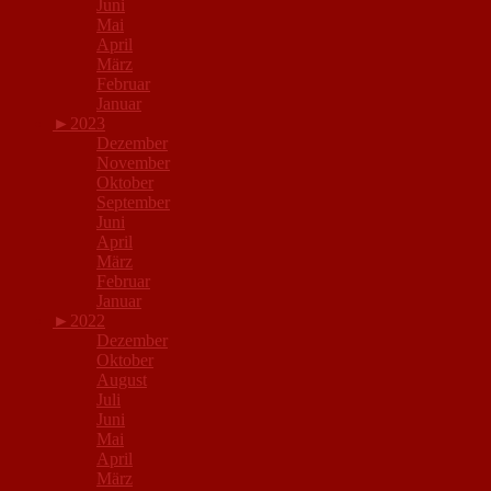
Juni
Mai
April
März
Februar
Januar
►
2023
Dezember
November
Oktober
September
Juni
April
März
Februar
Januar
►
2022
Dezember
Oktober
August
Juli
Juni
Mai
April
März