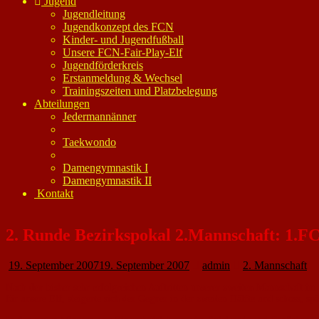
Jugend
Jugendleitung
Jugendkonzept des FCN
Kinder- und Jugendfußball
Unsere FCN-Fair-Play-Elf
Jugendförderkreis
Erstanmeldung & Wechsel
Trainingszeiten und Platzbelegung
Abteilungen
Jedermannänner
Taekwondo
Damengymnastik I
Damengymnastik II
Kontakt
2. Runde Bezirkspokal 2.Mannschaft: 1.F
19. September 2007
19. September 2007
admin
2. Mannschaft
Nach den bisher sehr erfolgreichen Auftritten unserer zweiten Mannschaft i
für unsere Elf, steigerte sich der Gegner in der zweiten Hälfte und schoss, sp