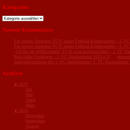
Kategorien
Kategorien
Neueste Kommentare
Für unsere Jüngsten: FCN startet Fußball-Kindergarten – 1. 
Für unsere Jüngsten: FCN startet Fußball-Kindergarten – 1. 
„1:0 für ein Willkommen“ FCN wird ausgezeichnet – 1. FC N
Rot-Gelbe Festspiele – 1. FC Nackenheim 1953 e.V.
zu
neunze
Jugendförderkreis des 1. FC Nackenheim | 1. FC Nackenheim 
Archives
►
2025
Juli
Mai
April
März
►
2024
Dezember
September
August