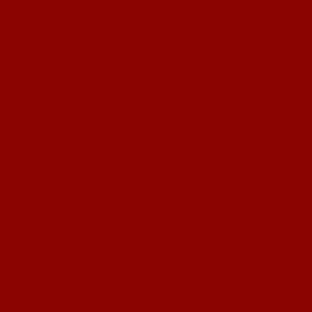
l und einmal stand ein Gästespieler völlig frei nur etwa einen halben Meter
en wir besser ins Spiel und von da an erarbeiteten wir uns, durchaus durch
auf und der heute deutlich verbesserte Bettinger konnte schon nur rund zehn
egnerischen Stürmer innerhalb unseres Strafraums. Den berechtigten
resultierte zum Teil auch aus einem Abstimmungsfehler zwischen unserem
auch 2:1 für Nackenheim II lauten können, doch unsere eigenen Fehler trugen
am aggressiver als im ersten Durchgang aus der Pause und tauchte sofort
 Minute beim knappen 1:2. In eben dieser 60. Spielminute nutzten die Gäste
 ersetzte danach den ausgepumpten Bettinger und in der Folgezeit versuchte
Abstand zu verkürzen. Beide Chancen wurden leider nicht genutzt.
mit der gelben und roten Karte auf dem Weg zum Gästespieler um ihn vom
atzverweis den Spielverlauf noch mal entscheidend verändert hätte, dennoch ist
 Situation zuvor noch eine Karte nachvollziehen können, so gab es hier aus
ht verhindern, dass Bingerbrück, die in den letzten fünfzehn bis zwanzig
te.
rkspokal sind wir damit ausgeschieden. Nach dem Sieg gegen die
 den beiden Auftritten im Bezirkspokal recht zufrieden sein, wenngleich
rk verbessert und wir werden wohl in nächsten Tagen weitere Spieler wieder
ls am vergangenen Sonntag.
stian Kerz ein über weite Strecken sehr ansehnliches Debüt bei den Aktiven
ffnung. Weiter so!