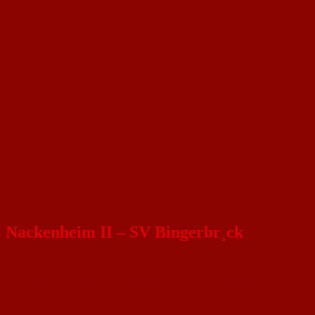
C Nackenheim II – SV Bingerbr¸ck
m Pokal, ging es heute im Bezirkspokal in der zweiten Runde gegen die Mannsc
äter auch in Unterzahl, einen recht deutlichen 6:1 Erfolg heraus.