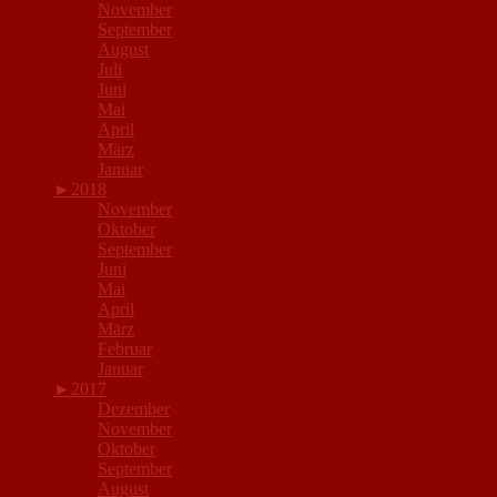
November
September
August
Juli
Juni
Mai
April
März
Januar
►
2018
November
Oktober
September
Juni
Mai
April
März
Februar
Januar
►
2017
Dezember
November
Oktober
September
August