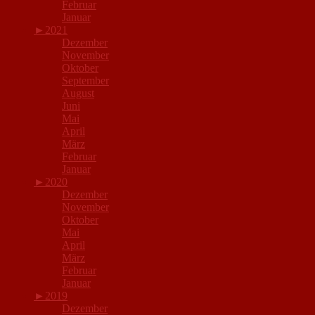
Februar
Januar
►
2021
Dezember
November
Oktober
September
August
Juni
Mai
April
März
Februar
Januar
►
2020
Dezember
November
Oktober
Mai
April
März
Februar
Januar
►
2019
Dezember