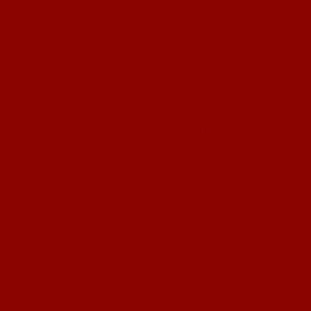
In den ersten Minuten war Bingerbrück besser im Spiel und zwei Großchancen 
im Abseits als er den Ball zugespielt bekam. So war das 0:0 schon nach wenig
gute Spielzüge und den nötigen Einsatz, einige gute Chancen, doch u.a. Span
In der 25. Spielminute erzielte Bingerbrück, nach einem Stellungsfehler im M
Minuten später, nach tollem Antritt, den Ausgleich markieren. Danach gab e
Elfmeter setzte der Schütze aus Bingerbrück jedoch deutlich neben unser To
Verteidiger und unserem Torwart, war aber ansonsten auch gut vorbereitet. M
entscheidend dazu bei, dass dem eben nicht so war.
In der Halbzeit kam Weihrauch für AH-Spieler Becker, der heute dankenswert
mehrfach gefährlich vor dem Tor von Oliver Renzel auf, doch unser Torwart 
unsere zu lasche Defensivarbeit im Mittelfeld und kombinierten zum 3:1. Wen
unser Team noch mal mehr nach vorne zu machen. Folge hiervon waren einige
Danach kam es zu einer „Stilblüte“ im Bereich Spielleitung: Zum ersten Ma
Platz zu stellen, ließ sich der Schiedsrichter von weiteren Gästespielern über
der Vorgang aus meiner Sicht „sehr merkwürdig“. In der 70. Spielminute kam 
meiner Sicht keinen Grund für die „Ampelkarte“. Somit waren die Gäste also 
Minuten klar die bessere Mannschaft waren, noch zwei weitere Treffer, einen 
Am Ende fiel der Sieg der Gäste vielleicht, auf das gesamte Spiel hin betra
Bezirksklassemannschaft aus Nieder-Olm scheiterten wir also am SV Bingerbr
sich ein 1:3 oder ein 2:4 aus dem heutigen Spiel sicher besser anhören würd
hinzubekommen, so dass am Samstag gegen Mainz-Laubenheim wieder ein größ
Mein persönlicher Dank gilt heute nochmals Jörg Becker von der AH, der uns 
Mannschaften geben. Er war über 90 Minuten im Einsatz und zeigte seine Quali