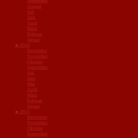
September
August
Juli
Juni
April
März
Februar
Januar
►
2014
Dezember
November
Oktober
September
Juli
Juni
Mai
April
März
Februar
Januar
►
2013
Dezember
November
Oktober
September