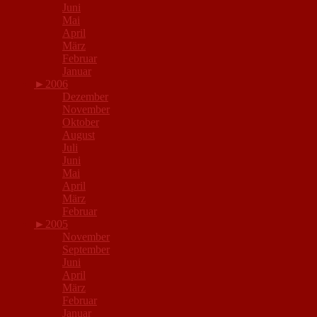
Juni
Mai
April
März
Februar
Januar
►
2006
Dezember
November
Oktober
August
Juli
Juni
Mai
April
März
Februar
►
2005
November
September
Juni
April
März
Februar
Januar