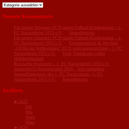
Kategorien
Neueste Kommentare
Für unsere Jüngsten: FCN startet Fußball-Kindergarten – 1.
FC Nackenheim 1953 e.V.
zu
Jugendleitung
Für unsere Jüngsten: FCN startet Fußball-Kindergarten – 1.
FC Nackenheim 1953 e.V.
zu
Erstanmeldung & Wechsel
„1:0 für ein Willkommen“ FCN wird ausgezeichnet – 1. FC
Nackenheim 1953 e.V.
zu
Viele Transporter voller
Hilfsbereitschaft
Rot-Gelbe Festspiele – 1. FC Nackenheim 1953 e.V.
zu
neunzehn53-Sommercamp 2016 – Jetzt anmelden
Jugendförderkreis des 1. FC Nackenheim | 1. FC
Nackenheim 1953 e.V.
zu
Jugendleitung
Archives
►
2025
Juli
Mai
April
März
►
2024