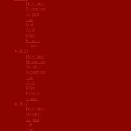
Dezember
September
August
Juni
Mai
April
März
Februar
Januar
►
2023
Dezember
November
Oktober
September
Juni
April
März
Februar
Januar
►
2022
Dezember
Oktober
August
Juli
Juni