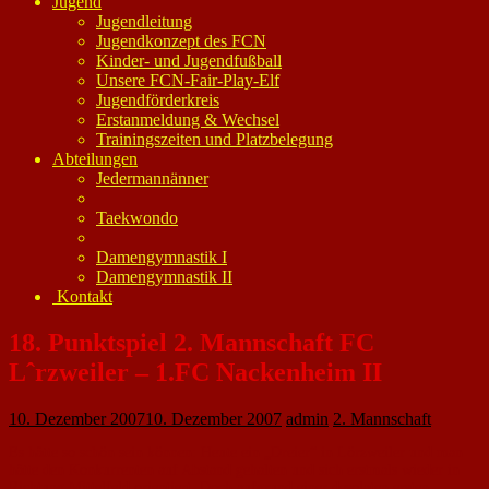
Jugend
Jugendleitung
Jugendkonzept des FCN
Kinder- und Jugendfußball
Unsere FCN-Fair-Play-Elf
Jugendförderkreis
Erstanmeldung & Wechsel
Trainingszeiten und Platzbelegung
Abteilungen
Jedermannänner
Taekwondo
Damengymnastik I
Damengymnastik II
Kontakt
18. Punktspiel 2. Mannschaft FC
Lˆrzweiler – 1.FC Nackenheim II
10. Dezember 2007
10. Dezember 2007
admin
2. Mannschaft
Es hätte so schön sein können: Heute ein „Dreier“ in Lörzweiler und man
hätte den Konkurrenten auf Abstand gehalten und sich erstmals wieder in
Richtung Mittelfeld orientiert. Doch aufgrund einer desolaten ersten