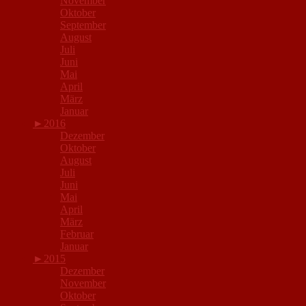
November
Oktober
September
August
Juli
Juni
Mai
April
März
Januar
►
2016
Dezember
Oktober
August
Juli
Juni
Mai
April
März
Februar
Januar
►
2015
Dezember
November
Oktober