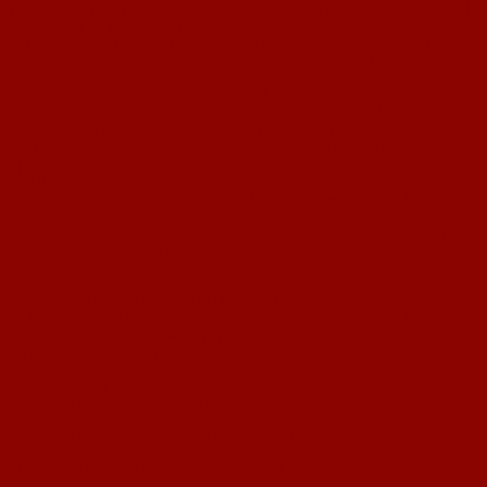
konnten wir uns auch in der zweiten Halbzeit nicht erspielen: Ein Kopfball
von Glaser knapp über das Tor, einen Freistoss von Fassnacht, den der
Heimtorwart gut parierte und einen Rückzieher von Bettinger, den der
Keeper in den Schlussminuten gerade noch so entschärfen konnte.
So gingen wir als Verlierer vom Platz und Lörzweiler kam ohne Probleme
zu einem Erfolg gegen unser Team. Ein sehr ärgerlicher und frustrierender
Nachmittag. Aus meiner Sicht wichtig zu erwähnen ist, dass die stärksten
Nackenheimer heute der 18-jährige Christian Kerz und der in der 57.
Spielminute eingewechselte Dogan Serti waren. Dogan hatte zuvor bereits
90 Minuten bei der 1. Mannschaft gespielt – auch dies zeigt, wie es heute
um unser Team bestellt war. Der Schiedsrichter entsprach vom Niveau her
etwa dem Wetter und unserer Spielweise. An unserer Niederlage war er aber
nicht Schuld. Diese haben wir uns selbst zuzuschreiben. Mehr möchte ich
zum heutigen Spiel nicht sagen.
Abschließend wünsche ich allen Lesern meiner Berichte und allen Fans,
Gönnern und Freunden des 1.FC Nackenheim ein gesegnetes Weihnachtsfest
und besinnliche Stunden. Das nächste Spiel unserer Mannschaft findet am
10. Februar statt (Nachholspiel gegen SNK Bosnjak Mainz). Bis dahin
wünsche ich Ihnen Gesundheit und Erfolg!
1.FC Nackenheim II: Geiberger, Afonso, Leber, Fassnacht, bayrak, Glaser,
Kerz, Blaum, Racioppa, Bettinger, Afonso
Auswechslungen: Dogan Serti für Matteo Racioppa (57’)
Im Kader: Mattern, Mergen, Petrak, Jans, Vieten