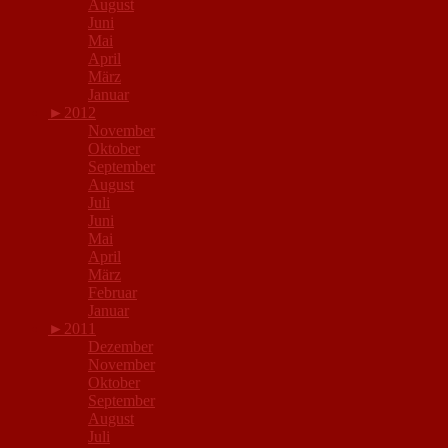
August
Juni
Mai
April
März
Januar
►
2012
November
Oktober
September
August
Juli
Juni
Mai
April
März
Februar
Januar
►
2011
Dezember
November
Oktober
September
August
Juli