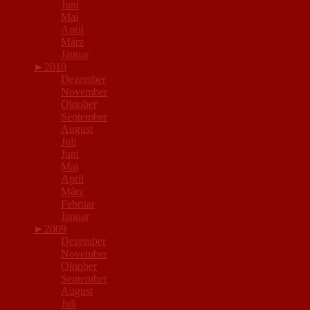
Juni
Mai
April
März
Januar
►
2010
Dezember
November
Oktober
September
August
Juli
Juni
Mai
April
März
Februar
Januar
►
2009
Dezember
November
Oktober
September
August
Juli