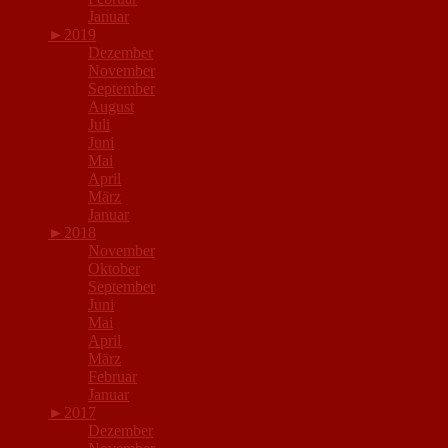
Januar
►
2019
Dezember
November
September
August
Juli
Juni
Mai
April
März
Januar
►
2018
November
Oktober
September
Juni
Mai
April
März
Februar
Januar
►
2017
Dezember