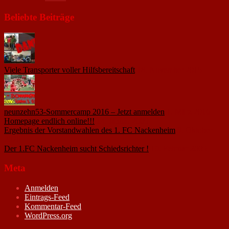
Beliebte Beiträge
Viele Transporter voller Hilfsbereitschaft
18. November 2015
neunzehn53-Sommercamp 2016 – Jetzt anmelden
1. März 2016
Homepage endlich online!!!
14. Januar 2005
Ergebnis der Vorstandwahlen des 1. FC Nackenheim
9. Oktober
2020
Der 1.FC Nackenheim sucht Schiedsrichter !
19. Februar 2005
Meta
Anmelden
Eintrags-Feed
Kommentar-Feed
WordPress.org