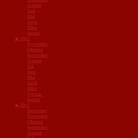
August
Juni
Mai
April
März
Januar
►
2012
November
Oktober
September
August
Juli
Juni
Mai
April
März
Februar
Januar
►
2011
Dezember
November
Oktober
September
August