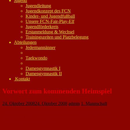
Jugend
Jugendleitung
Jugendkonzept des FCN
Kinder- und Jugendfußball
Unsere FCN-Fair-Play-Elf
Jugendförderkreis
Erstanmeldung & Wechsel
Trainingszeiten und Platzbelegung
Abteilungen
Jedermannänner
Taekwondo
Damengymnastik I
Damengymnastik II
Kontakt
Vorwort zum kommenden Heimspiel
24. Oktober 2008
24. Oktober 2008
admin
1. Mannschaft
Herzlich Willkommen zu den jeweils elften Saisonspielen des 1.FC
Nackenheim in der Bezirksliga Rheinhessen und des 1.FC Nackenheim II in
der Kreisliga Mainz-Bingen Ost.