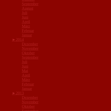
September
August
Juli
Juni
April
März
Februar
Januar
►
2014
Dezember
November
Oktober
September
Juli
Juni
Mai
April
März
Februar
Januar
►
2013
Dezember
November
Oktober
September