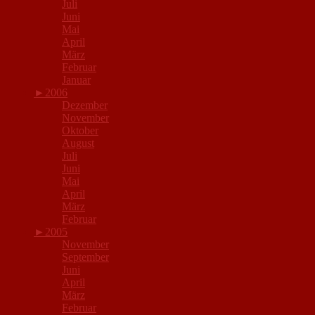
Juli
Juni
Mai
April
März
Februar
Januar
►
2006
Dezember
November
Oktober
August
Juli
Juni
Mai
April
März
Februar
►
2005
November
September
Juni
April
März
Februar