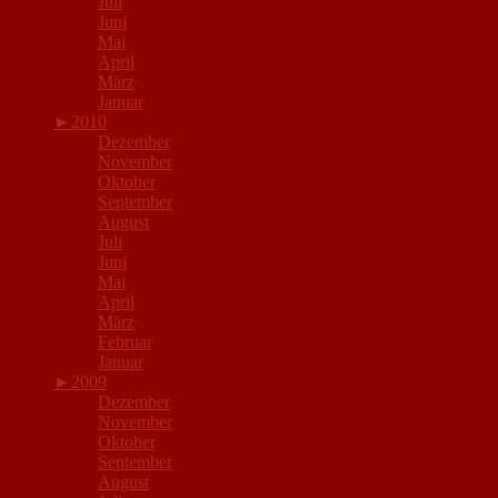
Juli
Juni
Mai
April
März
Januar
►
2010
Dezember
November
Oktober
September
August
Juli
Juni
Mai
April
März
Februar
Januar
►
2009
Dezember
November
Oktober
September
August