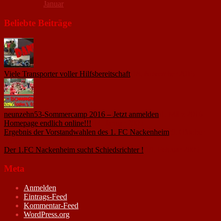
Januar
Beliebte Beiträge
Viele Transporter voller Hilfsbereitschaft
18. November 2015
neunzehn53-Sommercamp 2016 – Jetzt anmelden
1. März 2016
Homepage endlich online!!!
14. Januar 2005
Ergebnis der Vorstandwahlen des 1. FC Nackenheim
9. Oktober
2020
Der 1.FC Nackenheim sucht Schiedsrichter !
19. Februar 2005
Meta
Anmelden
Eintrags-Feed
Kommentar-Feed
WordPress.org