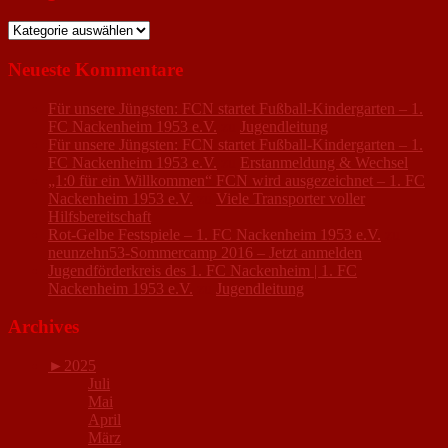
Kategorien
Neueste Kommentare
Für unsere Jüngsten: FCN startet Fußball-Kindergarten – 1.
FC Nackenheim 1953 e.V.
zu
Jugendleitung
Für unsere Jüngsten: FCN startet Fußball-Kindergarten – 1.
FC Nackenheim 1953 e.V.
zu
Erstanmeldung & Wechsel
„1:0 für ein Willkommen“ FCN wird ausgezeichnet – 1. FC
Nackenheim 1953 e.V.
zu
Viele Transporter voller
Hilfsbereitschaft
Rot-Gelbe Festspiele – 1. FC Nackenheim 1953 e.V.
zu
neunzehn53-Sommercamp 2016 – Jetzt anmelden
Jugendförderkreis des 1. FC Nackenheim | 1. FC
Nackenheim 1953 e.V.
zu
Jugendleitung
Archives
►
2025
Juli
Mai
April
März