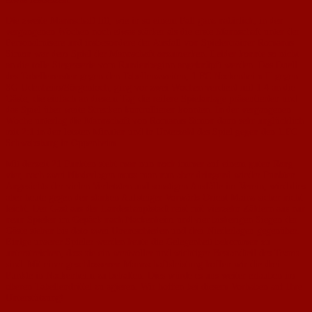
Die zweite Mannschaft litt, wie in so einem Fall ganz natürlich, in den
vergangenen Wochen noch etwas stärker als die erste Mannschaft unter der
Personalmisere und insbesondere der Ausfall von Spielertrainer Romanus
Simon war dem Spiel der Mannschaft anzumerken. Leider konnte so nicht
an die tolle Siegesserie vom Rundenbeginn angeknüpft werden. Das Duell
des Tabellenersten gegen den Tabellenzweiten, 1.FC Nackenheim II gegen
SG Udenheim/Sörgenloch, ging vor zwei Wochen verdient mit 1:4 an die
Gäste, die einfach an diesem Tag die reifere Spielanlage präsentierten und
das Spiel über weite Strecken kontrollieren konnten. In der vergangenen
Woche unterlag die Mannschaft von Romanus Simon dann sehr unglücklich
mit 2:1 in den letzten Minuten und in Unterzahl das Spiel gegen den 1.FC
Schwabsburg in Oppenheim.
Mit derzeit 21 Punkten steht man nun noch immer auf einem guten Rang
vier, nach zwei Niederlagen muss man nun aber dringend wieder Punkten.
Angesichts der vielen Verletzten und sonstigen Ausfälle im Verein, wird dies
aber heute gegen den starken Aufsteiger Vorwärts Orient Mainz sicher nicht
leicht. Der Gast aus der Landeshauptstadt reist mit vierzehn Zählern aus nur
neun Spielen im Gepäck nach Nackenheim und vier bisherigen Siegen der
Gäste stehen bis dato zwei Unentschieden und drei Niederlagen gegenüber.
Einige unserer Spieler werden heute die Gelegenheit bekommen zu
unterstreichen, dass sie ein wertvoller und wichtiger Bestandteil des Teams
sind. Mit einer geschlossenen Mannschaftsleistung hoffen wir die drei
Punkte in Nackenheim zu behalten. Dies würde es uns weiter erlauben im
oberen Tabellendrittel zu agieren. Wir hoffen bei diesem Vorhaben auf Ihre
Unterstützung!