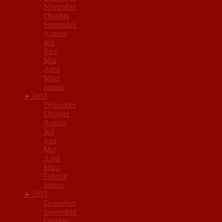
November
Oktober
September
August
Juli
Juni
Mai
April
März
Januar
►
2016
Dezember
Oktober
August
Juli
Juni
Mai
April
März
Februar
Januar
►
2015
Dezember
November
Oktober