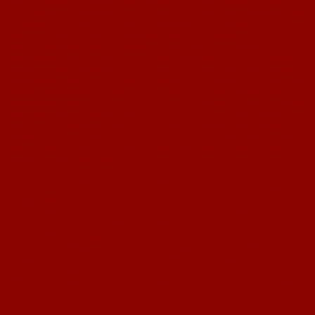
In den vergangenen beiden Wochen konnte die erste Mannschaft ihren
bemerkenswerten Aufwärtstrend fortsetzen und sowohl das Heimspiel gegen
Mombach 03, als auch das schwere Auswärtsspiel in Dietersheim für sich
entscheiden. Mit nunmehr 18 Punkten rangiert die Mannschaft nun auf
einem beachtlichen sechsten Tabellenplatz und der Abstand zu den
Abstiegsrängen liegt derzeit schon bei neun Punkten. Die Siege konnten
jeweils verdient realisiert werden und dies obwohl derzeit einige Spieler
verletzungsbedingt nicht zur Verfügung stehen. Zu allem Unglück zog sich
dann am vergangenen Wochenende auch noch der Torschützenkönig der
vergangenen Saison, Tim Pflieger, eine Knieverletzung zu. Diese wird ihn
möglicherweise mittelfristig außer Gefecht setzen. Er reiht sich damit in die
Liste schwerer verletzter Spieler ein, auf der derzeit mit Max Mattern,
Michael Künnecken und Sebastian Hexemer bereits einige Spieler standen.
Daneben sind derzeit noch einige weitere Spieler angeschlagen. Ihnen allen
jeweils eine gute Besserung!
Am heutigen Sonntag kommt es nun zum Aufeinandertreffen mit dem SV
Horchheim. Die Gäste aus Worms liegen derzeit mit 20 Zählern auf Rang
zwei der Tabelle. Der Gastverein hat bisher sechs Siege, zwei
Unentschieden und zwei Niederlagen erreicht und 26 erzielten Treffern des
SV Horchheim stehen bis dato nur zwölf Gegentore gegenüber. Dies zeigt
einerseits, dass die Mannschaft von Günter Loos und heute eine schwere
Aufgabe zu bewältigen hat. Andererseits mussten aber auch andere
ambitionierte Mannschaften schon feststellen, dass die „sportlichen
Trauben“ in Begegnungen mit dem 1.FC Nackenheim recht hoch hängen.
Mit der Unterstützung unseres Publikums möchte die 1. Mannschaft heute
ihre Siegesserie fortsetzen und drei Punkte gegen den SV Horchheim
einfahren. Man könnte sich so zwischenzeitlich im Vorderfeld der Tabelle
etwas festsetzen.