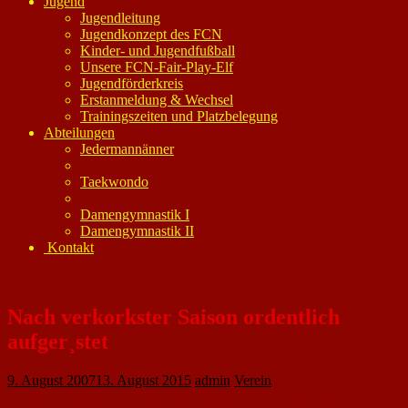
Jugend
Jugendleitung
Jugendkonzept des FCN
Kinder- und Jugendfußball
Unsere FCN-Fair-Play-Elf
Jugendförderkreis
Erstanmeldung & Wechsel
Trainingszeiten und Platzbelegung
Abteilungen
Jedermannänner
Taekwondo
Damengymnastik I
Damengymnastik II
Kontakt
Nach verkorkster Saison ordentlich
aufger¸stet
9. August 2007
13. August 2015
admin
Verein