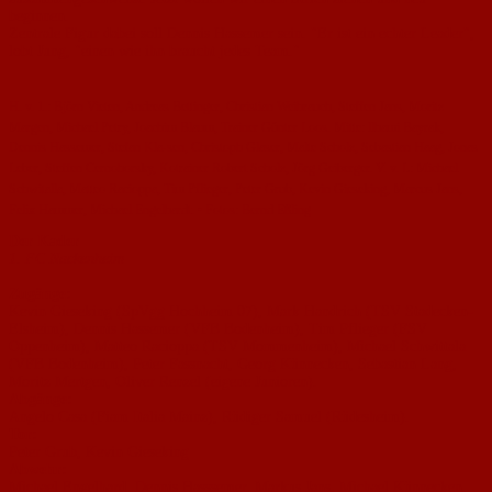
beginnen.
Zentrale Figur dabei soll Dennis Hassemer sein. "Er ist ein echter Leader",
lobt Jung, "einen wie ihn braucht jedes Team."
H. v. 1.: Björn Vieten, Andreas Bettinger, Christian Weihrauch, Steffen Jans, Moritz
Margen, Micha­el Petry, Joachim Blaum, Trainer Günter Loos. Mitte: llhami Bayrak,
Dennis Hassemer, Stefan Kla-sen, Christoph Glaser, Malte Scholz, Sebastian Haag, Jonas
Leber, Steffen Cernohorsky, Kotrainer Robert Scholz, Jörg Geiberger. V. v. L: Michael
Schwitalla, Matteo Racioppa, Tim Pflieger, Peter Grub, Kevin Gieseking, Marcus Jans,
Felix Hammer, Michael Engelhardt. • Fotos: Bernd Eßling
Der Kader
1. FC Nackenheim
Zugänge:
Kevin Gieseking (SpVgg Hoch­heim 07), Mark Handrich (TSV Stadecken-
Elsheim), Dennis Hassemer (VFB Bo­denheim), Tim Pflieger (FSV
Oppenheim), Matteo Racioppa (TSV Mommenheim), Michael Schwittala
(VFB Bodenheim), Pe­ter Fassnacht, Georg Künnecken, Sebasti­an Lang,
Moritz Mertgen, Oliver Renzel (eigene Junioren).
Abgänge:
Angelo Casa (Fiam Italia Mainz), Rüdiger Samuel (Rüdesheim).
Tor:
Peter Grub, Kevin Gieseking
Abwehr:
Michael Engelhard, Dennis Hasssemer, Markus Jans, Michael Künne­cken,