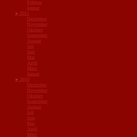
Februar
Januar
►
2011
Dezember
November
Oktober
September
August
Juli
Juni
Mai
April
März
Januar
►
2010
Dezember
November
Oktober
September
August
Juli
Juni
Mai
April
März