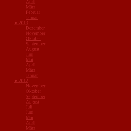
April
März
Februar
Januar
►
2013
Dezember
November
Oktober
September
August
Juni
Mai
April
März
Januar
►
2012
November
Oktober
September
August
Juli
Juni
Mai
April
März