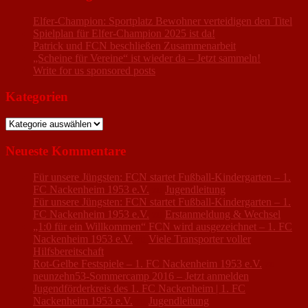
Elfer-Champion: Sportplatz Bewohner verteidigen den Titel
Spielplan für Elfer-Champion 2025 ist da!
Patrick und FCN beschließen Zusammenarbeit
„Scheine für Vereine“ ist wieder da – Jetzt sammeln!
Write for us sponsored posts
Kategorien
Kategorien
Neueste Kommentare
Für unsere Jüngsten: FCN startet Fußball-Kindergarten – 1.
FC Nackenheim 1953 e.V.
zu
Jugendleitung
Für unsere Jüngsten: FCN startet Fußball-Kindergarten – 1.
FC Nackenheim 1953 e.V.
zu
Erstanmeldung & Wechsel
„1:0 für ein Willkommen“ FCN wird ausgezeichnet – 1. FC
Nackenheim 1953 e.V.
zu
Viele Transporter voller
Hilfsbereitschaft
Rot-Gelbe Festspiele – 1. FC Nackenheim 1953 e.V.
zu
neunzehn53-Sommercamp 2016 – Jetzt anmelden
Jugendförderkreis des 1. FC Nackenheim | 1. FC
Nackenheim 1953 e.V.
zu
Jugendleitung