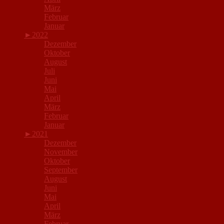
März
Februar
Januar
►
2022
Dezember
Oktober
August
Juli
Juni
Mai
April
März
Februar
Januar
►
2021
Dezember
November
Oktober
September
August
Juni
Mai
April
März
Februar