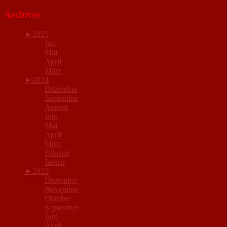
Archives
►
2025
Juli
Mai
April
März
►
2024
Dezember
September
August
Juni
Mai
April
März
Februar
Januar
►
2023
Dezember
November
Oktober
September
Juni
April