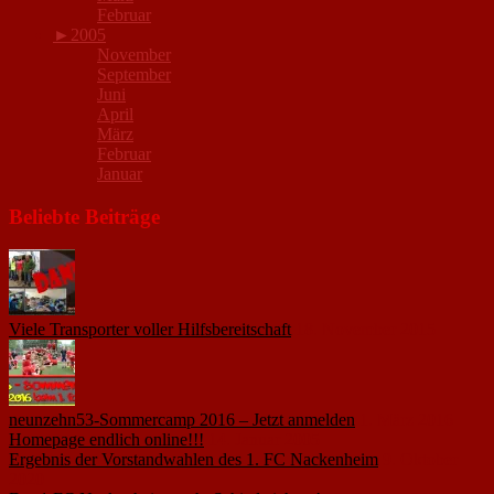
Februar
►
2005
November
September
Juni
April
März
Februar
Januar
Beliebte Beiträge
Viele Transporter voller Hilfsbereitschaft
18. November 2015
neunzehn53-Sommercamp 2016 – Jetzt anmelden
1. März 2016
Homepage endlich online!!!
14. Januar 2005
Ergebnis der Vorstandwahlen des 1. FC Nackenheim
9. Oktober
2020