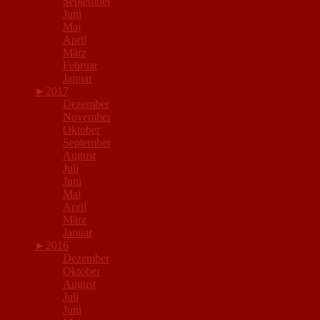
September
Juni
Mai
April
März
Februar
Januar
►
2017
Dezember
November
Oktober
September
August
Juli
Juni
Mai
April
März
Januar
►
2016
Dezember
Oktober
August
Juli
Juni