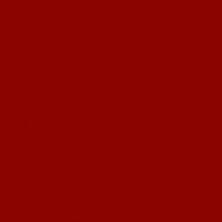
1. FC Nackenheim: Im vergangenen Jahr fast abgestiegen, jetzt
Geheimfavorit-Abteilungsleiter Jung: „Wir wollen neu beginnen‘
Ein bisschen erinnert die Situation beim FC Nackenheim an die der
Münchner Bayern: Nach einer verkorksten Saison haben beide Klubs
personell ordent­lich aufgerüstet, um nicht noch einmal eine solch frus­
trierende Spielzeit zu erleben, dort Franck Ribery, Luca Toni und Miro
Klose sind, hört hier auf die Namen Michael Schwitalla, Dennis Hassemer
(beide VfB Bodenheim) oder Tim Pflieger (Oppenheim).
Auch bei der Konkurrenz haben die Zugänge die Wert­schätzung für die
Nackenheimer gesteigert, eine Handvoll Konkurrenten führt den
Rheinfront-Verein in der Spar­te „Favoriten". Und dass, ob­wohl das von
Günter Loos gecoachte Team in der Endab­rechnung nur ein mickriger
Zähler vom Gang in die Kreis­liga trennte. Mit 32 Punkten retteten sich die
Nackenheimer in die Relegationsrunde, wo sie mit Siegen bei der SpVgg
Essenheim und gegen den TuS Jugenheim doch noch den Klassenverbleib
fei­ern durften.
Der Beinahe-Absturz hat seine Spuren hinterlassen. „Wir setzen das Team
nicht unter Druck", sagt Abtei­lungsleiter Klaus Jung, als Zielvorgabe gelte
einzig, bes­ser abzuschneiden als im Hor­ror-Jahr 2006/07. „Auch da hatten
wir eine gute Mann­schaft", relativiert Jung die Einschätzungen derer, die
den verstärkten FCN nun zum Ti­telanwärter erheben.
Die Lehren aus der vergan­genen Runde sind vielfältig. „Wir haben gesehen,
dass unser Kader zu klein war", sagt Jung, der als Hauptgrund für die
schwache Rückrunde die schwere Verletztenmisere ausmacht, die den FCN
erwi­scht hat. Zudem sei das Team nach der akzeptablen Hinse­rie „im Kopf
zu selbstsicher" gewesen. „Wir haben alle draus gelernt, Spieler und
Umfeld", beteuert Jung. "Der Fast-Abstieg hat die, Mannschaft
zusammengeschweißt. Jetzt wollen wir einen Strich ziehen und neu