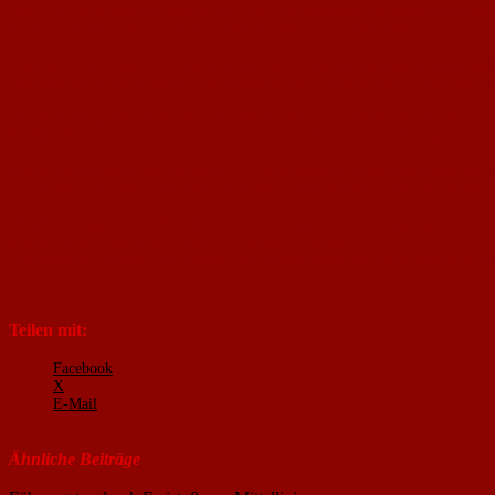
Der 1. FC Nackenheim arbeitet mit der Bundeszentrale für gesundheitlic
Kinder und Betreuer für „Kinder stark machen“ zu sensibilisieren.
„Unsere Trainer und Betreuer sind sich ihrer Vorbildfunktion bewusst u
Vereinsarbeit ist der Konsum von Zigaretten und Alkohohl kein Thema bei de
Die Bedeutung der Eltern hat der Verein erkannt. „Unser Projekt hat nur
Suchtproblematik zu sensibilisieren“, so Werner Kleinz. Erste Erfolge sind
Kinder und Jugendliche sind beim 1.FC Nackenheim unter sportlichen und pä
Sommer hat der Verein um Felix Hammer und seine Helfer, dass 10 Feriencam
Natürlich kann der 1. FC allein keine Suchtprobleme verhindern. Aber e
genussvollen Leben ohne Sucht und Drogen befähigen.
Gemeinsame Aktionen mit Kindern und Jugendlichen, bei denen nicht nur Er
Teilen mit:
Facebook
X
E-Mail
Ähnliche Beiträge