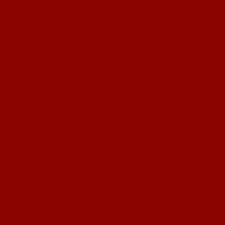
stdeutschen Fußballverband (SWFV) mit seinen Trainern direkt zum 1. FC
n Verein auf den demographischen
aining und Wissen
“ und in weiteren
Hat Viel mit an Bord
 Ziel ist es, den
– Das DFB-Mobil –
uellen Themen des Fußballs –
Fußballvereinen. Ausgerichtet auf drei Projektjahre finden alljährlich rund
Jungen und Mädchen.