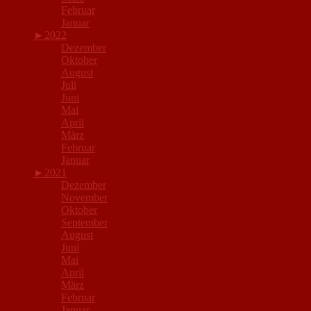
Februar
Januar
►
2022
Dezember
Oktober
August
Juli
Juni
Mai
April
März
Februar
Januar
►
2021
Dezember
November
Oktober
September
August
Juni
Mai
April
März
Februar
Januar