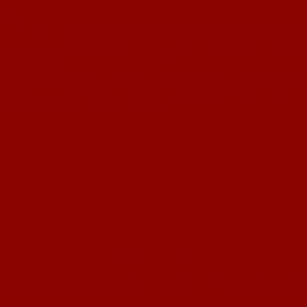
uten)
n Informations- und Qualifizierungsmöglichkeiten im Breitenfußball aufgezeig
nitt erhalten die Vereinsmitarbeiter grundlegende Informationen zur Fußball-W
2011“ motiviert.
laut Statistik 2008 in den 21 Landesverbänden angemeldet. Zehn Jahre zuvor w
er DFB-Statistik 2008 aufgeführt. Mädchenfußball boomt. Wir geben Ihnen Anre
 Fußballverein. Wenn man Sieg und Niederlage zusammen erlebt, fragt keiner n
tegrationsbotschaften auf seine Vereine zu.
Kinder stark machen
r Bundeszentrale für gesundheitliche Aufklärung, Köln. Ihr Ziel ist es,
Konfliktfähigkeit so stark zu machen, dass sie ihr Leben ohne den Kons