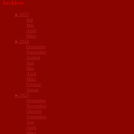
Archives
►
2025
Juli
Mai
April
März
►
2024
Dezember
September
August
Juni
Mai
April
März
Februar
Januar
►
2023
Dezember
November
Oktober
September
Juni
April
März