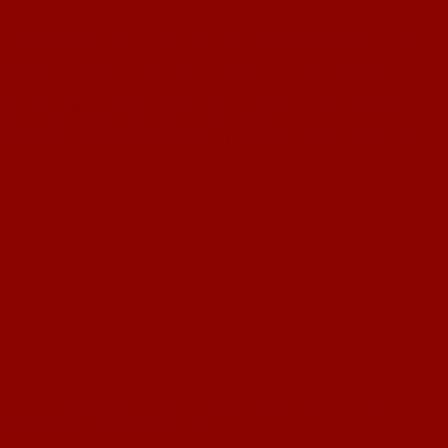
t (von Training & Wissen online bis Trainer C–Lizenz). Weiterhin werden
eltmeisterschaft im eignen Land (u.a. Spielorte, Termine, Ticketing).
aren es in dieser Altersklasse nur 3430 Teams. Eine weitere Bestmarke:
gungen, wie Sie diese große Chance nutzen können.
ach Hautfarbe, Herkunft und Religion. Um die integrative Kraft des Fußballs
 Kinder und Jugendliche in ihrer Entwicklung durch Förderung von
um von Suchtmitteln bewältigen können.