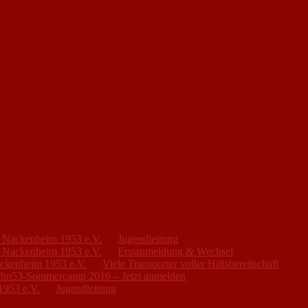
FC Nackenheim 1953 e.V.
zu
Jugendleitung
FC Nackenheim 1953 e.V.
zu
Erstanmeldung & Wechsel
ackenheim 1953 e.V.
zu
Viele Transporter voller Hilfsbereitschaft
hn53-Sommercamp 2016 – Jetzt anmelden
1953 e.V.
zu
Jugendleitung