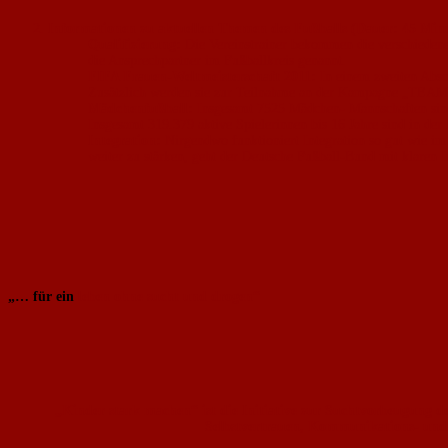
Informationen zu aktuellen Themen des Fußballs (Dauer: 45 Min
Qualifizierung
:
Die Vereinstrainer bekommen die verschiedene
die Ansprechpartner im Fußballkreis genannt.
FIFA Frauen-Weltmeisterschaft 2011
:
In einem zweiten Absch
Zusätzlich werden sie zur Teilnahme an der Kampagne „TEAM 
Mädchenfußball
:
Insgesamt 7525 Mädchen- Mannschaften sind 
Insgesamt 319.379 aktive Spielerinnen bis 16 Jahre sind in d
Integration
:
Nirgendwo funktioniert Integration so gut wie im
weiter zu stärken, geht der Deutsche Fußball-Bund mit klaren In
„… für ein
leben ohne sucht und drogen“
„Kinder stark machen“ ist die Initiative zur Suchtvorbeugung de
Selbstvertrauen, Kommunikations- und 