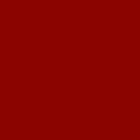
he Aufklärung im Bereich Sport und Suchtvorbeugung zusammen. Mit Betreue
nd deshalb leben sie den Kindern und Jugendlichen den bewussten Umgang 
n Betreuern und Trainern. Bei Weihnachtsfeiern verzichten mittlerweile auch 
 dann Aussicht auf Erfolg, wenn es gelingt, die Eltern der Kinder zu beg
 schon zu verzeichnen, auf dem Sportgelände und in den Umkleideräumen wird n
dagogischen Aspekten gut aufgehoben. Unter der Leitung von Jugendleiter Wi
p veranstaltet.
r kann die Persönlichkeitsentwicklung von jungen Menschen unterstützen, 
folge, sondern auch der Umgang mit Niederlagen erfahren werden, stehen dab