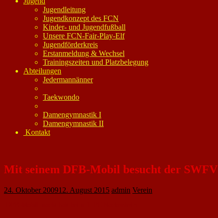
Jugend
Jugendleitung
Jugendkonzept des FCN
Kinder- und Jugendfußball
Unsere FCN-Fair-Play-Elf
Jugendförderkreis
Erstanmeldung & Wechsel
Trainingszeiten und Platzbelegung
Abteilungen
Jedermannänner
Taekwondo
Damengymnastik I
Damengymnastik II
Kontakt
Mit seinem DFB-Mobil besucht der SWFV j
24. Oktober 2009
12. August 2015
admin
Verein
DFB-Mobil macht halt beim 1. FC Nackenheim