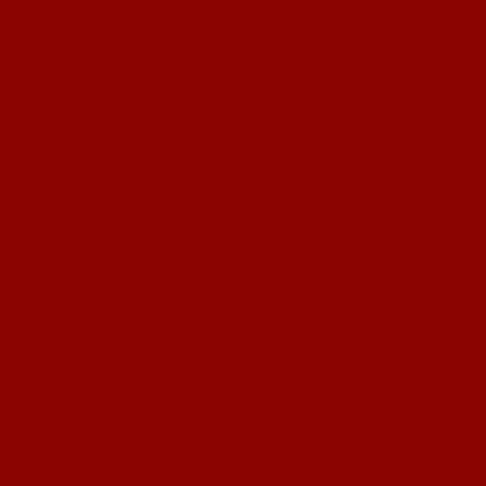
r- und Trainerschulungen im Rahmen des DFB-Mobiles versucht der Verein,
mit Tabak und Alkohohl vor“, so Vorsitzender Werner Kleinz. Während der
die Eltern konsequenterweise auf den Konsum von Zigaretten.
eistern und sie zur aktiven Mitarbeit zu gewinnen oder zumindest für die
icht mehr geraucht.
lfried Grub arbeiten 25 Jugendtrainer und Betreuer in der Jugendarbeit. Im
sie zu einem selbstbewussten, unabhängigen, verantwortungsbewussten und
ei im Vordergrund.