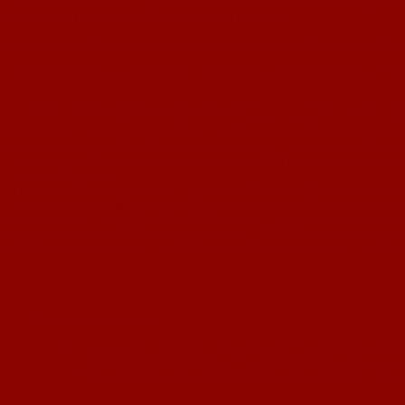
Dem Vorsitzenden des 1. FC Nackenheim, Werner Kleinz, ist es gelungen a
Nackenheim in die Sporthalle des Gymnasium zu holen!
Ziel ist es, den Nachwuchstrainern, die überwiegend nicht lizenziert sind, di
Interessierte Zuschauer können auf der Empore der Halle das Training verfol
DFB-Mobile gehen auf große To
Wie wecke ich Begeisterung im Kinder- und Jugendtraining? Wie kann mein 
Wandel reagieren und die damit zusammenhängende Integration im Fußballsp
Der Deutsche Fußball-Bund hilft seinen Vereinen die Herausforderungen der Z
DFB-Publikationen.
Nun kommt der DFB mit seinen Trainern auch
direkt zu Ihnen
! Mit seinen
Nachwuchstrainern, die überwiegend nicht lizenziert sind, direkt und unkompl
Qualifizierung, Frauen-WM 2011, Mädchenfußball, Integration – informiert. H
Ziel ist es, in über 10.000 Veranstaltungen über
400.000
Menschen zu erreiche
3.600 Veranstaltungen statt – in drei Jahren sind dies insgesamt über 10.000 
Ein Besuch – zwei Bausteine
Praxistipps für ein modernes F-/E-Jugendtraining (Dauer: 90 Min
Im Mittelpunkt der praktischen Demonstration steht die einfa
Entscheidend hierbei: Die Vereinstrainer werden aktiv in das 