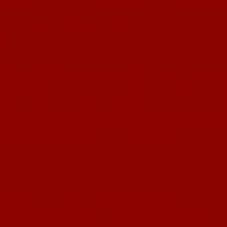
m 04.11.2009, um 18:00 Uhr, den Deutsche Fußball-Bund (DFB) und den Südwe
rekt und unkompliziert praktische Tipps zu geben.
gen.
ur
Verein von der FIFA Frauen-Weltmeisterschaft 2011 profitieren? Wie kann mei
ort vorantreiben?
ukunft erfolgreich zu meistern. Unterstützung gibt es in Fachbüchern, auf „
Tr
 30 DFB-Mobilen besucht der DFB ab Mai 2009 bundesweit seine Fußballvereine.
iziert praktische Tipps zu geben. Alle Vereinsmitarbeiter werden über die akt
ier bieten sich viele Chancen für Vereine aktiv zu werden.
n. Damit dies gelingt, fahren ab Mai 2009 bundesweit 30 DFB-Mobile direkt zu 
Besuche vor Ort.
.)
che Organisation und Durchführung eines entwicklungsgerechten Trainings für 
Demonstrationstraining eingebunden und ihre Fragen unmittelbar beantwortet.