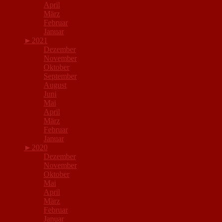
April
März
Februar
Januar
►
2021
Dezember
November
Oktober
September
August
Juni
Mai
April
März
Februar
Januar
►
2020
Dezember
November
Oktober
Mai
April
März
Februar
Januar