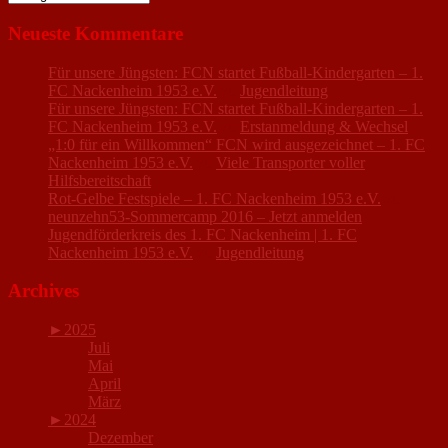
Neueste Kommentare
Für unsere Jüngsten: FCN startet Fußball-Kindergarten – 1.
FC Nackenheim 1953 e.V.
zu
Jugendleitung
Für unsere Jüngsten: FCN startet Fußball-Kindergarten – 1.
FC Nackenheim 1953 e.V.
zu
Erstanmeldung & Wechsel
„1:0 für ein Willkommen“ FCN wird ausgezeichnet – 1. FC
Nackenheim 1953 e.V.
zu
Viele Transporter voller
Hilfsbereitschaft
Rot-Gelbe Festspiele – 1. FC Nackenheim 1953 e.V.
zu
neunzehn53-Sommercamp 2016 – Jetzt anmelden
Jugendförderkreis des 1. FC Nackenheim | 1. FC
Nackenheim 1953 e.V.
zu
Jugendleitung
Archives
►
2025
Juli
Mai
April
März
►
2024
Dezember