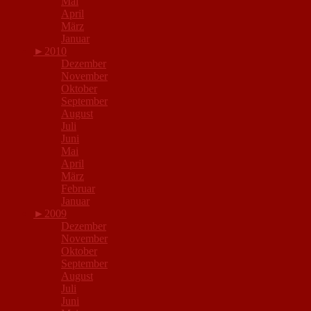
Mai
April
März
Januar
►
2010
Dezember
November
Oktober
September
August
Juli
Juni
Mai
April
März
Februar
Januar
►
2009
Dezember
November
Oktober
September
August
Juli
Juni