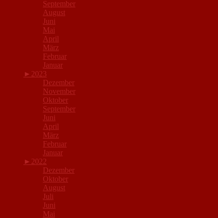
September
August
Juni
Mai
April
März
Februar
Januar
►
2023
Dezember
November
Oktober
September
Juni
April
März
Februar
Januar
►
2022
Dezember
Oktober
August
Juli
Juni
Mai