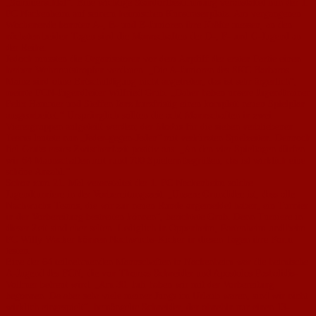
„Sommerschlaf“. Eine wichtige Standortbestimmung veranstaltet nun der 1.
FC Nackenheim auf seinem heimischen Kunstrasenplatz. Am vergangenen
Wochenende konnten A-, B- und E-Junioren ihre Kräfte messen, an den
nächsten beiden Tagen sind die Mannschaften der D-, F- und G-Jugend an
der Reihe.
Jedoch mussten die Organisatoren vor dem Anpfiff der ersten Partie einen
herben Wehrmutstropfen verdauen. „Die A-Junioren des SKC Barbaros
Mainz sind ohne Entschuldigung nicht angetreten, das ist sehr ärgerlich“,
meinte FCN-Jugendleiter Wilfried Grub. „Daher haben unsere Jugendtrainer
Felix Hammer und Steffen Janz kurzfristig einen komplett neuen Spielplan
ausgearbeitet.“ Ursprünglich sollten die acht Mannschaften in zwei
Vierergruppen aufgeteilt werden; der Modus für die sieben verbliebenen
Teams lautete nun „Jeder-gegen-Jeden“ mit verkürzten Spielzeiten. Dennoch
fiel Grubs erstes Zwischenfazit positiv aus: „An den vier Spieltagen dürfen
wir 64 Mannschaften mit rund 700 Spielern begrüßen, das ist wirklich eine
schöne Anzahl.“
Schon zum 21. Mal veranstaltet der 1. FC Nackenheim solche
Jugendturniere in der Vorbereitungszeit. „Unsere Grundidee ist, dass alle
Nachwuchs-Teams, die wir zur neuen Runde angemeldet haben, ein Turnier
in der Vorbereitung bestreiten können“, berichtete Grub. Denn Turniere in
dieser Zeit sind eher selten. Lediglich in Oppenheim, Partenheim und beim
FC Willy Wacker können Nachwuchs-Kicker in diesen Tagen ihre Form
testen.
Eine der 64 teilnehmenden Mannschaften in Nackenheim war die heimische
A-Jugend des FCN, die von Thomas Schneider und Apostolos Pashalidis-
Vollmer betreut wird. „Am 30. Juli haben wir mit der Vorbereitung
begonnen. Da aber sehr viele meiner Jungs im Urlaub waren, sind wir nicht
wirklich eingespielt“, bemängelte Schneider, der ohnehin nur einen 13-