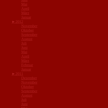
Mai
April
März
Januar
►
2012
November
Oktober
September
August
Juli
Juni
Mai
April
März
Februar
Januar
►
2011
Dezember
November
Oktober
September
August
Juli
Juni