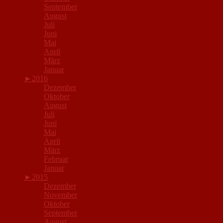
September
August
Juli
Juni
Mai
April
März
Januar
►
2016
Dezember
Oktober
August
Juli
Juni
Mai
April
März
Februar
Januar
►
2015
Dezember
November
Oktober
September
August