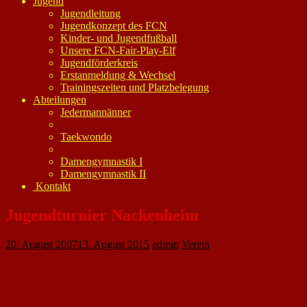
Jugend
Jugendleitung
Jugendkonzept des FCN
Kinder- und Jugendfußball
Unsere FCN-Fair-Play-Elf
Jugendförderkreis
Erstanmeldung & Wechsel
Trainingszeiten und Platzbelegung
Abteilungen
Jedermannänner
Taekwondo
Damengymnastik I
Damengymnastik II
Kontakt
Jugendturnier Nackenheim
20. August 2007
13. August 2015
admin
Verein
Den Sportfreunden liebstes Kind ist endlich zurück: Die ersten Spieltage in
der Fußball-Bundesliga sind bereits Geschichte, auch in den Amateurklassen
läuft das runde Leder wieder. Am ersten September-Wochenende erwachen
schließlich auch die heimischen Nachwuchs-Kicker aus ihrem