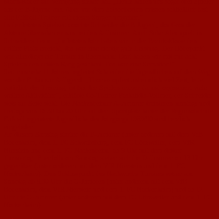
Mann-Kader zur Verfügung stehen hat. „Heute helfen uns sogar drei Spieler
aus der B-Jugend aus. Aber vor dem Saisonbeginn müssen schließlich fast
alle Fußball-Trainer mit diesen Sorgen umgehen.“
In der letzten Spielzeit coachte Schneider die B-Jugend, das Gros der
Akteure übernahm er nun bei den A-Junioren. Auch Sohn Alex spielt in
Schneiders Team. „Im letzten Jahr haben wir in der Bezirksklasse den
dritten Platz erreicht, das war eine richtig gute Leistung. Der Höhepunkt
war allerdings ein Turnier in Ebersheim: Dort haben wir mit nur acht
Spielern den dritten Rang gesichert. Das war eine Sensation!“
Seit nunmehr 11 Jahren begleitet Schneider die Jugendlichen auf dem Weg
von der F- bis zur A-Jugend. „Thomas opfert unheimlich viel Zeit, leitet
natürlich das Training, ist bei den Spielen immer da und organisiert viele
weitere Aktivitäten“, erklärte Co-Trainer Pashalidis-Vollmer, der Schneider
stets zur Seite steht. Die Nackenheimer A-Junioren trainieren montags und
freitags von 18.30 bis 20 Uhr auf dem Sportplatz hinter der Regionalschule.
Fußballbegeisterte Jugendliche des Jahrgangs 1989/90 sind herzlich
eingeladen.
An diesem Samstag starten die F-Junioren (unter anderem mit dem VfB
Bodenheim, dem 1. FC Schwabsburg, dem FC Lörzweiler, dem VfR
Nierstein und dem 1. FC Nackenheim) ab 9 Uhr mit dem dritten
Turniertag. Ebenfalls am Samstag stehen sich die D-Junioren ab 13 Uhr
gegenüber (unter anderem mit dem VfR Nierstein und dem 1. FC
Nackenheim). Den Schlusspunkt des Nachwuchs-Turniers setzen am
Sonntag ab 9.30 Uhr die G-Junioren (unter anderem mit dem VfB
Bodenheim, dem VfR Nierstein und dem 1. FC Nackenheim) und ab 12
Uhr die C-Junioren (unter anderem mit dem FC Lörzweiler und dem 1. FC
Nackenheim).