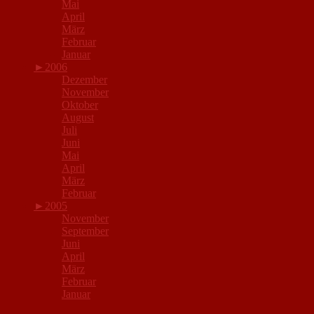
Mai
April
März
Februar
Januar
►
2006
Dezember
November
Oktober
August
Juli
Juni
Mai
April
März
Februar
►
2005
November
September
Juni
April
März
Februar
Januar