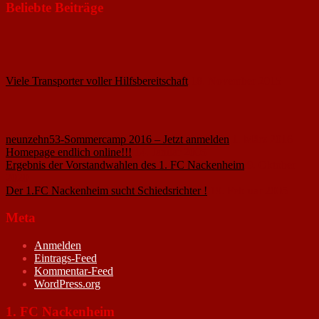
Beliebte Beiträge
Viele Transporter voller Hilfsbereitschaft
18. November 2015
neunzehn53-Sommercamp 2016 – Jetzt anmelden
1. März 2016
Homepage endlich online!!!
14. Januar 2005
Ergebnis der Vorstandwahlen des 1. FC Nackenheim
9. Oktober
2020
Der 1.FC Nackenheim sucht Schiedsrichter !
19. Februar 2005
Meta
Anmelden
Eintrags-Feed
Kommentar-Feed
WordPress.org
1. FC Nackenheim