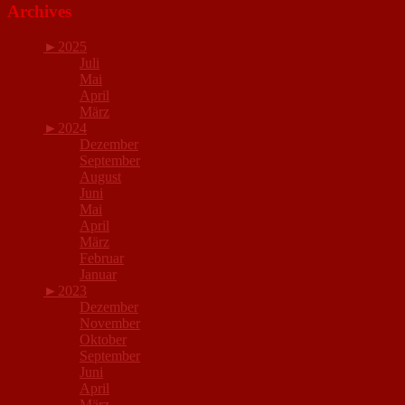
Archives
►
2025
Juli
Mai
April
März
►
2024
Dezember
September
August
Juni
Mai
April
März
Februar
Januar
►
2023
Dezember
November
Oktober
September
Juni
April
März