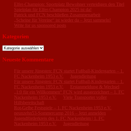
Elfer-Champion: Sportplatz Bewohner verteidigen den Titel
Spielplan für Elfer-Champion 2025 ist da!
Patrick und FCN beschließen Zusammenarbeit
„Scheine für Vereine“ ist wieder da – Jetzt sammeln!
Write for us sponsored posts
Kategorien
Kategorien
Neueste Kommentare
Für unsere Jüngsten: FCN startet Fußball-Kindergarten – 1.
FC Nackenheim 1953 e.V.
zu
Jugendleitung
Für unsere Jüngsten: FCN startet Fußball-Kindergarten – 1.
FC Nackenheim 1953 e.V.
zu
Erstanmeldung & Wechsel
„1:0 für ein Willkommen“ FCN wird ausgezeichnet – 1. FC
Nackenheim 1953 e.V.
zu
Viele Transporter voller
Hilfsbereitschaft
Rot-Gelbe Festspiele – 1. FC Nackenheim 1953 e.V.
zu
neunzehn53-Sommercamp 2016 – Jetzt anmelden
Jugendförderkreis des 1. FC Nackenheim | 1. FC
Nackenheim 1953 e.V.
zu
Jugendleitung