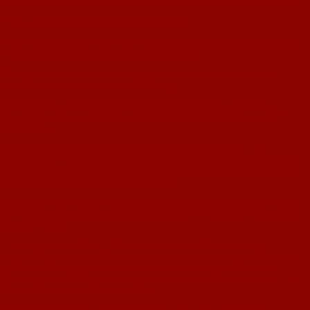
Nackenheim. Das Gleiche gilt auch für die Spielleiter der heutigen Partien.
Wir wünschen den Spielen einen fairen Verlauf.
Bitte unterstützen Sie auch heute und morgen, unsere Mannschaften, damit
die angestrebten 6 Zähler in Nackenheim bleiben.
Bedingt durch die traditionellen Jugendturniere zu Anfang der Saison
kommt es zu einem geteilten Heimspieltag.
Heute Samstag, 25.08.2007, 18:00 Uhr kommt die Mannschaft VfB
Bodenheim II und morgen Sonntag, 26.08.2007, 18:00 Uhr dann der FC
Lörzweiler.
Nach zwei Siegen in den ersten 2 Spielen geht es heute gegen den
Lokalrivalen VfB Bodenheim II. Die ersten Spiele haben gezeigt, dass es
schwerer ist als erwartet und das jedes Spiel erst mal gespielt werden muss,
bevor man es als Gewonnen ansehen kann.
Ingelheim und Nieder Olm haben uns alles abverlangt und obwohl wir eine
gute Mannschaftsleistung gezeigt haben, waren die Siege bis zum Schluss
hart umkämpft.
Unsere „Neuen“ Michael, Tim, Dennis, Mark und Kevin haben gut
eingeschlagen und das Abwehrverhalten ist deutlich besser geworden. Jetzt
gilt es die heraus gespielten Chancen in Tore umzusetzen, damit die
Mannschaft, die sich spielerisch gut präsentierte, auch heute den Lohn für
ihre Arbeit, mit drei Punkten, erhält.