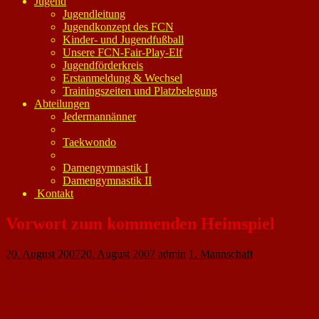
Jugend
Jugendleitung
Jugendkonzept des FCN
Kinder- und Jugendfußball
Unsere FCN-Fair-Play-Elf
Jugendförderkreis
Erstanmeldung & Wechsel
Trainingszeiten und Platzbelegung
Abteilungen
Jedermannänner
Taekwondo
Damengymnastik I
Damengymnastik II
Kontakt
Vorwort zum kommenden Heimspiel
20. August 2007
20. August 2007
admin
1. Mannschaft
Liebe Nackenheimer Fußballfreunde,
von Werner Kleinz / 1. Vorsitzender
Liebe Gäste, seid herzlich willkommen auf dem Sportplatz des 1.FC