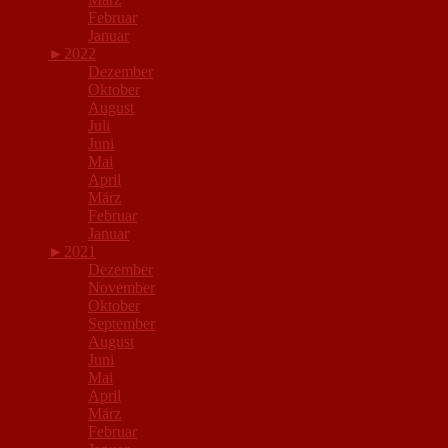
Februar
Januar
►
2022
Dezember
Oktober
August
Juli
Juni
Mai
April
März
Februar
Januar
►
2021
Dezember
November
Oktober
September
August
Juni
Mai
April
März
Februar