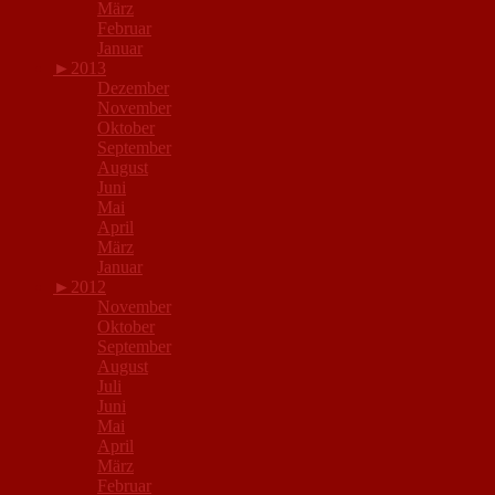
März
Februar
Januar
►
2013
Dezember
November
Oktober
September
August
Juni
Mai
April
März
Januar
►
2012
November
Oktober
September
August
Juli
Juni
Mai
April
März
Februar