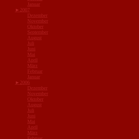
Januar
►
2007
Dezember
November
Oktober
September
August
Juli
Juni
Mai
April
März
Februar
Januar
►
2006
Dezember
November
Oktober
August
Juli
Juni
Mai
April
März
Februar