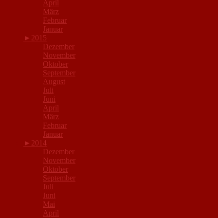
April
März
Februar
Januar
►
2015
Dezember
November
Oktober
September
August
Juli
Juni
April
März
Februar
Januar
►
2014
Dezember
November
Oktober
September
Juli
Juni
Mai
April