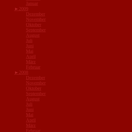
Januar
►
2009
Dezember
November
Oktober
September
August
Juli
Juni
Mai
April
März
Februar
►
2008
Dezember
November
Oktober
September
August
Juli
Juni
Mai
April
März
Februar