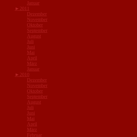
Januar
►
2011
Dezember
November
Oktober
September
August
Juli
Juni
Mai
April
März
Januar
►
2010
Dezember
November
Oktober
September
August
Juli
Juni
Mai
April
März
Februar