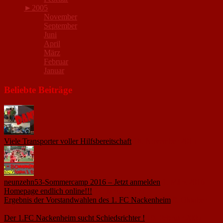
►
2005
November
September
Juni
April
März
Februar
Januar
Beliebte Beiträge
Viele Transporter voller Hilfsbereitschaft
18. November 2015
neunzehn53-Sommercamp 2016 – Jetzt anmelden
1. März 2016
Homepage endlich online!!!
14. Januar 2005
Ergebnis der Vorstandwahlen des 1. FC Nackenheim
9. Oktober
2020
Der 1.FC Nackenheim sucht Schiedsrichter !
19. Februar 2005