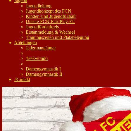
Jugend
Jugendleitung
Jugendkonzept des FCN
Kinder- und Jugendfußball
Unsere FCN-Fair-Play-Elf
Jugendförderkreis
Erstanmeldung & Wechsel
Trainingszeiten und Platzbelegung
Abteilungen
Jedermannänner
Taekwondo
Damengymnastik I
Damengymnastik II
Kontakt