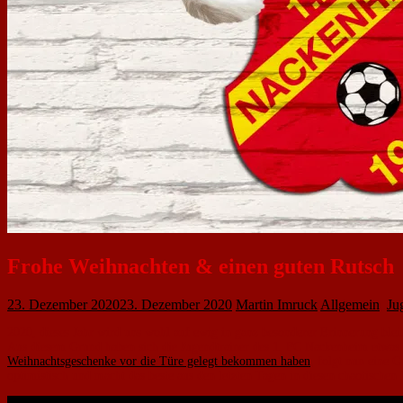
Frohe Weihnachten & einen guten Rutsch
23. Dezember 2020
23. Dezember 2020
Martin Imruck
Allgemein
,
Ju
2020, dieses Jahr wird uns wohl auf ewig in ganz besonderer Erinnerung bleibe
Aus diesem Grund haben sich die Jugendtrainer des 1. FC Nackenheim etwa
Weihnachtsgeschenke vor die Türe gelegt bekommen haben
, folgt nun eine 
optimistisch und macht das beste aus den letzten Tagen in diesen chaotischen J