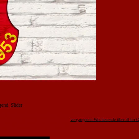
gend
,
Slider
n. Das Coronavirus hat uns vor Augen geführt, dass nichts selbstverständlich is
s ganz besonderes überlegt. Nachdem am
vergangenen Wochenende überall im Ort
Grußbotschaft unserer Jugendabteilung. Im Namen des 1. FC Nackenheim wünsche
ahr. Hoffen wir alle, dass 2021 ein besseres Jahr wird!