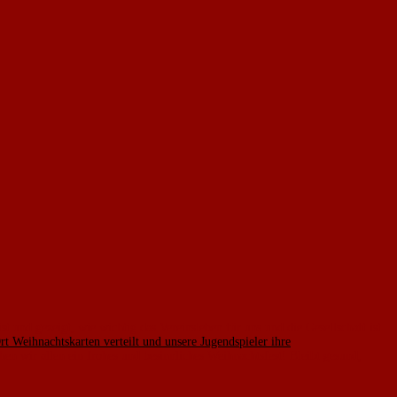
t und gezeigt, wie wichtig das Vereinsleben für uns und die Gesellschaft ist.
 Weihnachtskarten verteilt und unsere Jugendspieler ihre
n wir allen ein frohes und besinnliches Weihnachtsfest! Bleibt gesund,