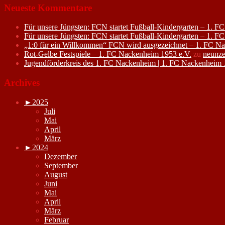
Neueste Kommentare
Für unsere Jüngsten: FCN startet Fußball-Kindergarten – 1. 
Für unsere Jüngsten: FCN startet Fußball-Kindergarten – 1. 
„1:0 für ein Willkommen“ FCN wird ausgezeichnet – 1. FC N
Rot-Gelbe Festspiele – 1. FC Nackenheim 1953 e.V.
zu
neunze
Jugendförderkreis des 1. FC Nackenheim | 1. FC Nackenheim 
Archives
►
2025
Juli
Mai
April
März
►
2024
Dezember
September
August
Juni
Mai
April
März
Februar