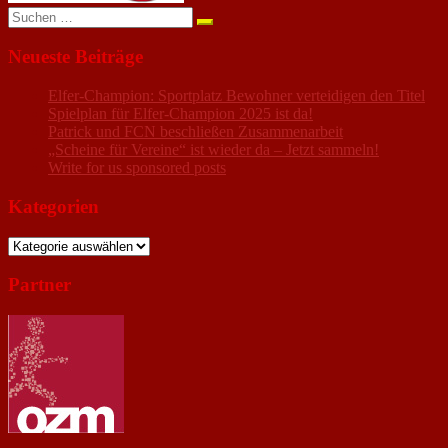
Suchen
nach:
Neueste Beiträge
Elfer-Champion: Sportplatz Bewohner verteidigen den Titel
Spielplan für Elfer-Champion 2025 ist da!
Patrick und FCN beschließen Zusammenarbeit
„Scheine für Vereine“ ist wieder da – Jetzt sammeln!
Write for us sponsored posts
Kategorien
Kategorien
Partner