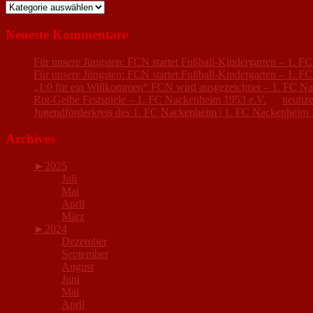
Kategorien
Neueste Kommentare
Für unsere Jüngsten: FCN startet Fußball-Kindergarten – 1. 
Für unsere Jüngsten: FCN startet Fußball-Kindergarten – 1. 
„1:0 für ein Willkommen“ FCN wird ausgezeichnet – 1. FC N
Rot-Gelbe Festspiele – 1. FC Nackenheim 1953 e.V.
zu
neunze
Jugendförderkreis des 1. FC Nackenheim | 1. FC Nackenheim 
Archives
►
2025
Juli
Mai
April
März
►
2024
Dezember
September
August
Juni
Mai
April