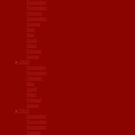
Dezember
November
Oktober
September
August
Juni
Mai
April
März
Februar
Januar
►
2020
Dezember
November
Oktober
Mai
April
März
Februar
Januar
►
2019
Dezember
November
September
August