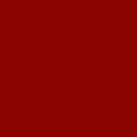
den Platz verlassen musste, beorderte FC-Trainer Günter Loos Stürmer
agte Loos, der sich sehr über die Rehabilitierung seiner Mannschaft freute.
äter mit einem guten Gefühl nach Hause. Von zwei verlo­renen Punkten