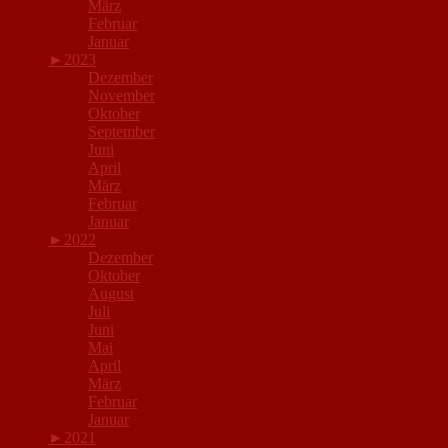
März
Februar
Januar
►
2023
Dezember
November
Oktober
September
Juni
April
März
Februar
Januar
►
2022
Dezember
Oktober
August
Juli
Juni
Mai
April
März
Februar
Januar
►
2021