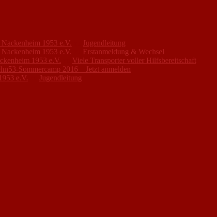
FC Nackenheim 1953 e.V.
zu
Jugendleitung
FC Nackenheim 1953 e.V.
zu
Erstanmeldung & Wechsel
ackenheim 1953 e.V.
zu
Viele Transporter voller Hilfsbereitschaft
hn53-Sommercamp 2016 – Jetzt anmelden
1953 e.V.
zu
Jugendleitung