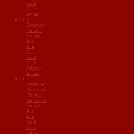
April
März
Januar
►
2016
Dezember
Oktober
August
Juli
Juni
Mai
April
März
Februar
Januar
►
2015
Dezember
November
Oktober
September
August
Juli
Juni
April
März
Februar