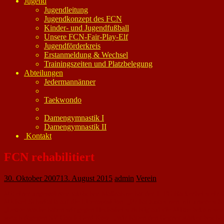
Jugend
Jugendleitung
Jugendkonzept des FCN
Kinder- und Jugendfußball
Unsere FCN-Fair-Play-Elf
Jugendförderkreis
Erstanmeldung & Wechsel
Trainingszeiten und Platzbelegung
Abteilungen
Jedermannänner
Taekwondo
Damengymnastik I
Damengymnastik II
Kontakt
FCN rehabilitiert
30. Oktober 2007
13. August 2015
admin
Verein
Mit einer ungewohnten taktischen Maßnahme hat der 1. FC Nackenheim ein 0:
Michael Schwitalla auf die Liberoposition. „Er hat zusammen mit unserem Kee
„Letzte Woche haben wir gegen Hechtsheim richtig auf die Mütze bekommen. 
sprach da­gegen SV-Coach Gerd Korz. „Wir hätten den Gegner stärker besch