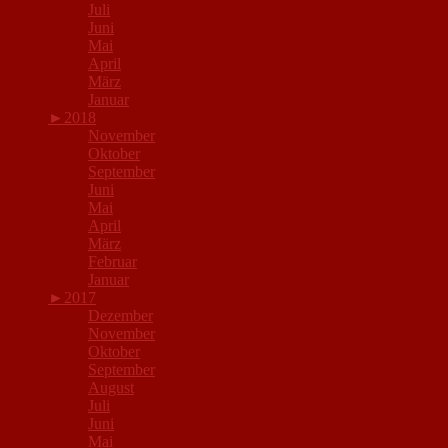
Juli
Juni
Mai
April
März
Januar
►
2018
November
Oktober
September
Juni
Mai
April
März
Februar
Januar
►
2017
Dezember
November
Oktober
September
August
Juli
Juni
Mai