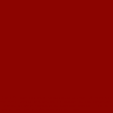
0 beim SV Bingerbrück geholt. Als Markus Jans nach einer Gelb-Roten Karte 
per Kevin Gieseking die Abwehr sehr gut organisiert und zusammengehalten", s
Heute sind wir wieder auf­gestanden und haben super gekämpft." Loos fuhr sp
äftigen und mehr über die Außenbah­nen kommen müssen."