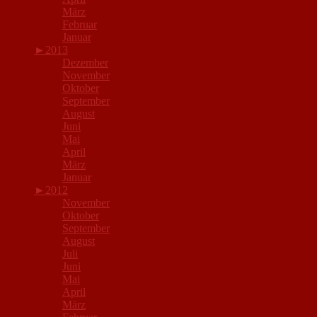
März
Februar
Januar
►
2013
Dezember
November
Oktober
September
August
Juni
Mai
April
März
Januar
►
2012
November
Oktober
September
August
Juli
Juni
Mai
April
März