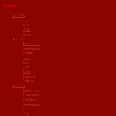
Archives
►
2025
Juli
Mai
April
März
►
2024
Dezember
September
August
Juni
Mai
April
März
Februar
Januar
►
2023
Dezember
November
Oktober
September
Juni
April