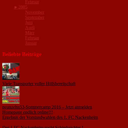
Februar
►
2005
November
September
Juni
April
März
Februar
Januar
Beliebte Beiträge
Viele Transporter voller Hilfsbereitschaft
18. November 2015
neunzehn53-Sommercamp 2016 – Jetzt anmelden
1. März 2016
Homepage endlich online!!!
14. Januar 2005
Ergebnis der Vorstandwahlen des 1. FC Nackenheim
9. Oktober
2020
Der 1.FC Nackenheim sucht Schiedsrichter !
19. Februar 2005