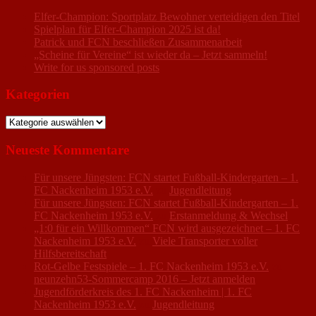
Elfer-Champion: Sportplatz Bewohner verteidigen den Titel
Spielplan für Elfer-Champion 2025 ist da!
Patrick und FCN beschließen Zusammenarbeit
„Scheine für Vereine“ ist wieder da – Jetzt sammeln!
Write for us sponsored posts
Kategorien
Kategorien
Neueste Kommentare
Für unsere Jüngsten: FCN startet Fußball-Kindergarten – 1.
FC Nackenheim 1953 e.V.
zu
Jugendleitung
Für unsere Jüngsten: FCN startet Fußball-Kindergarten – 1.
FC Nackenheim 1953 e.V.
zu
Erstanmeldung & Wechsel
„1:0 für ein Willkommen“ FCN wird ausgezeichnet – 1. FC
Nackenheim 1953 e.V.
zu
Viele Transporter voller
Hilfsbereitschaft
Rot-Gelbe Festspiele – 1. FC Nackenheim 1953 e.V.
zu
neunzehn53-Sommercamp 2016 – Jetzt anmelden
Jugendförderkreis des 1. FC Nackenheim | 1. FC
Nackenheim 1953 e.V.
zu
Jugendleitung