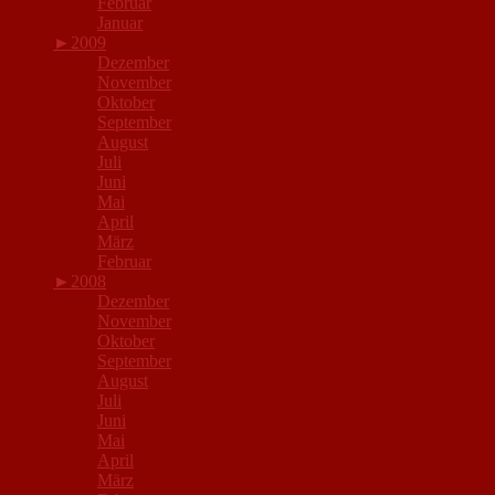
Februar
Januar
►
2009
Dezember
November
Oktober
September
August
Juli
Juni
Mai
April
März
Februar
►
2008
Dezember
November
Oktober
September
August
Juli
Juni
Mai
April
März