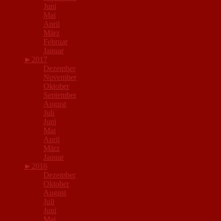
Juni
Mai
April
März
Februar
Januar
►
2017
Dezember
November
Oktober
September
August
Juli
Juni
Mai
April
März
Januar
►
2016
Dezember
Oktober
August
Juli
Juni
Mai