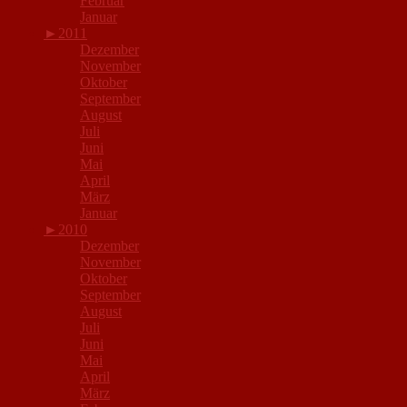
Februar
Januar
►
2011
Dezember
November
Oktober
September
August
Juli
Juni
Mai
April
März
Januar
►
2010
Dezember
November
Oktober
September
August
Juli
Juni
Mai
April
März