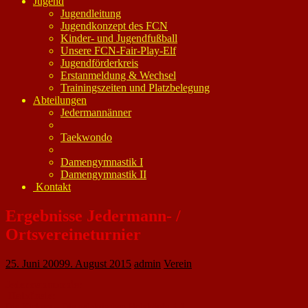
Jugend
Jugendleitung
Jugendkonzept des FCN
Kinder- und Jugendfußball
Unsere FCN-Fair-Play-Elf
Jugendförderkreis
Erstanmeldung & Wechsel
Trainingszeiten und Platzbelegung
Abteilungen
Jedermannänner
Taekwondo
Damengymnastik I
Damengymnastik II
Kontakt
Ergebnisse Jedermann- /
Ortsvereineturnier
25. Juni 2009
9. August 2015
admin
Verein
Jedermannturnier
Halbfinale:
Die Kickers – Die galaktischen Holzköpfe 5-1