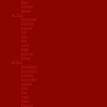
März
Februar
Januar
►
2022
Dezember
Oktober
August
Juli
Juni
Mai
April
März
Februar
Januar
►
2021
Dezember
November
Oktober
September
August
Juni
Mai
April
März
Februar