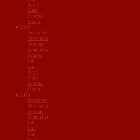
April
März
Februar
Januar
►
2015
Dezember
November
Oktober
September
August
Juli
Juni
April
März
Februar
Januar
►
2014
Dezember
November
Oktober
September
Juli
Juni
Mai
April