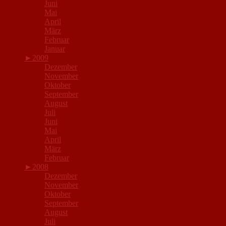
Juni
Mai
April
März
Februar
Januar
►
2009
Dezember
November
Oktober
September
August
Juli
Juni
Mai
April
März
Februar
►
2008
Dezember
November
Oktober
September
August
Juli