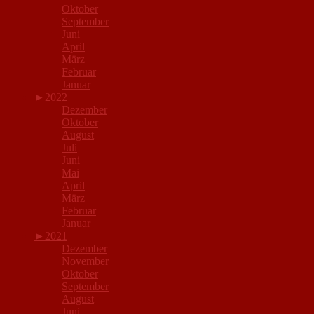
Oktober
September
Juni
April
März
Februar
Januar
►
2022
Dezember
Oktober
August
Juli
Juni
Mai
April
März
Februar
Januar
►
2021
Dezember
November
Oktober
September
August
Juni