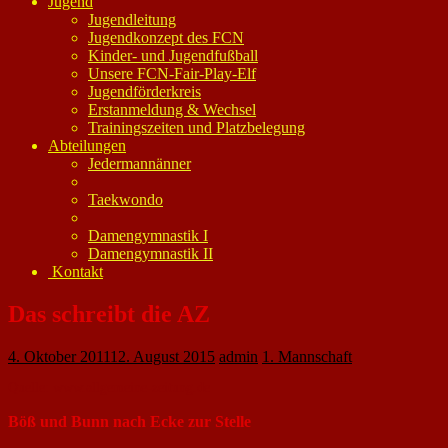
Jugend
Jugendleitung
Jugendkonzept des FCN
Kinder- und Jugendfußball
Unsere FCN-Fair-Play-Elf
Jugendförderkreis
Erstanmeldung & Wechsel
Trainingszeiten und Platzbelegung
Abteilungen
Jedermannänner
Taekwondo
Damengymnastik I
Damengymnastik II
Kontakt
Das schreibt die AZ
4. Oktober 2011
12. August 2015
admin
1. Mannschaft
Quelle: www.allgemeine-zeitung.de
Böß und Bunn nach Ecke zur Stelle