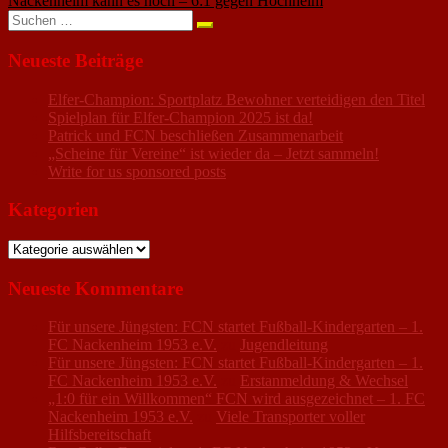
Nackenheim kann es noch – 6:1 gegen Hochheim
Suchen
nach:
Neueste Beiträge
Elfer-Champion: Sportplatz Bewohner verteidigen den Titel
Spielplan für Elfer-Champion 2025 ist da!
Patrick und FCN beschließen Zusammenarbeit
„Scheine für Vereine“ ist wieder da – Jetzt sammeln!
Write for us sponsored posts
Kategorien
Kategorien
Neueste Kommentare
Für unsere Jüngsten: FCN startet Fußball-Kindergarten – 1.
FC Nackenheim 1953 e.V.
zu
Jugendleitung
Für unsere Jüngsten: FCN startet Fußball-Kindergarten – 1.
FC Nackenheim 1953 e.V.
zu
Erstanmeldung & Wechsel
„1:0 für ein Willkommen“ FCN wird ausgezeichnet – 1. FC
Nackenheim 1953 e.V.
zu
Viele Transporter voller
Hilfsbereitschaft