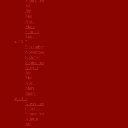
September
Juli
Juni
Mai
April
März
Februar
Januar
►
2013
Dezember
November
Oktober
September
August
Juni
Mai
April
März
Januar
►
2012
November
Oktober
September
August
Juli