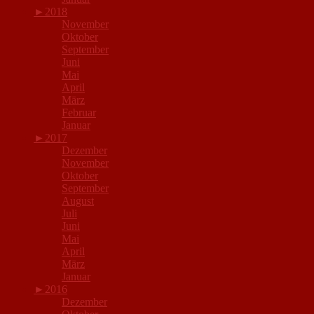
►
2018
November
Oktober
September
Juni
Mai
April
März
Februar
Januar
►
2017
Dezember
November
Oktober
September
August
Juli
Juni
Mai
April
März
Januar
►
2016
Dezember