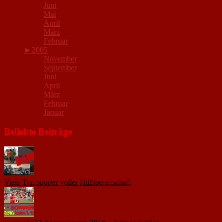
Juni
Mai
April
März
Februar
►
2005
November
September
Juni
April
März
Februar
Januar
Beliebte Beiträge
Viele Transporter voller Hilfsbereitschaft
18. November 2015