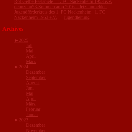
Rot-Gelbe Festspiele – 1. FC Nackenheim 1953 e.V.
zu
neunzehn53-Sommercamp 2016 – Jetzt anmelden
Jugendförderkreis des 1. FC Nackenheim | 1. FC
Nackenheim 1953 e.V.
zu
Jugendleitung
Archives
►
2025
Juli
Mai
April
März
►
2024
Dezember
September
August
Juni
Mai
April
März
Februar
Januar
►
2023
Dezember
November