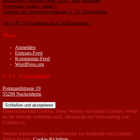
neunzehn53-Sommercamp 2016 – Jetzt anmelden
1. März 2016
Homepage endlich online!!!
14. Januar 2005
Ergebnis der Vorstandwahlen des 1. FC Nackenheim
9. Oktober
2020
Der 1.FC Nackenheim sucht Schiedsrichter !
19. Februar 2005
Meta
Anmelden
Eintrags-Feed
Kommentar-Feed
WordPress.org
1. FC Nackenheim
Pommardstrasse 19
55299 Nackenheim
Datenschutz und Cookies: Diese Website verwendet Cookies. Wenn
du die Website weiterhin nutzt, stimmst du der Verwendung von
Cookies zu.
Weitere Informationen, beispielsweise zur Kontrolle von Cookies,
findest du hier:
Cookie-Richtlinie