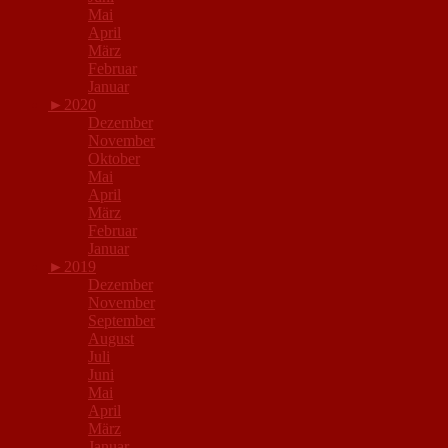
Mai
April
März
Februar
Januar
►
2020
Dezember
November
Oktober
Mai
April
März
Februar
Januar
►
2019
Dezember
November
September
August
Juli
Juni
Mai
April
März
Januar