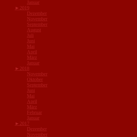
Januar
►
2019
Dezember
November
September
August
Juli
Juni
Mai
April
März
Januar
►
2018
November
Oktober
September
Juni
Mai
April
März
Februar
Januar
►
2017
Dezember
November