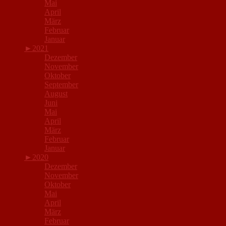
Mai
April
März
Februar
Januar
►
2021
Dezember
November
Oktober
September
August
Juni
Mai
April
März
Februar
Januar
►
2020
Dezember
November
Oktober
Mai
April
März
Februar