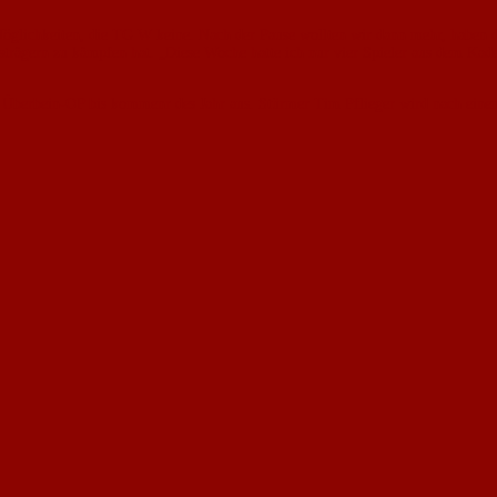
Mög­lichkeiten, die TG W keine. Nach der Pause wollten wir dann mehr, haben de
gsträgern zu kämpfen hat. „Diese Woche hatte ich nur vier Spieler aus dem Kade
er Überbein-OP bis kommenr des Jahr aus. Stürmer Tim Pflieger wird nach eine