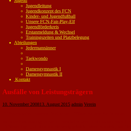
Jugend
Jugendleitung
Jugendkonzept des FCN
Kinder- und Jugendfußball
Unsere FCN-Fair-Play-Elf
Jugendförderkreis
Erstanmeldung & Wechsel
Trainingszeiten und Platzbelegung
Abteilungen
Jedermannänner
Taekwondo
Damengymnastik I
Damengymnastik II
Kontakt
Ausfälle von Leistungsträgern
10. November 2008
13. August 2015
admin
Verein
FC Nackenheim: Hassemer fehlt lange – Pflieger vor dem Karriereende?
Mit einer Punkteteilung bei der TG Westhofen wäre im Nachhinein beim 1. FC N
l:3-Nieder-lage. „Ich bin schon ein we­nig geknickt. Wenn man sieht, was für t