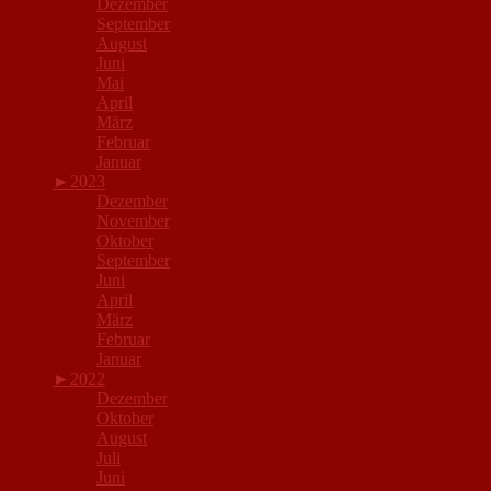
Dezember
September
August
Juni
Mai
April
März
Februar
Januar
►
2023
Dezember
November
Oktober
September
Juni
April
März
Februar
Januar
►
2022
Dezember
Oktober
August
Juli
Juni