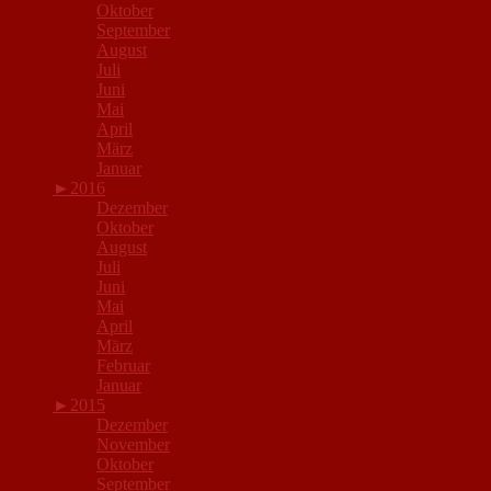
Oktober
September
August
Juli
Juni
Mai
April
März
Januar
►
2016
Dezember
Oktober
August
Juli
Juni
Mai
April
März
Februar
Januar
►
2015
Dezember
November
Oktober
September