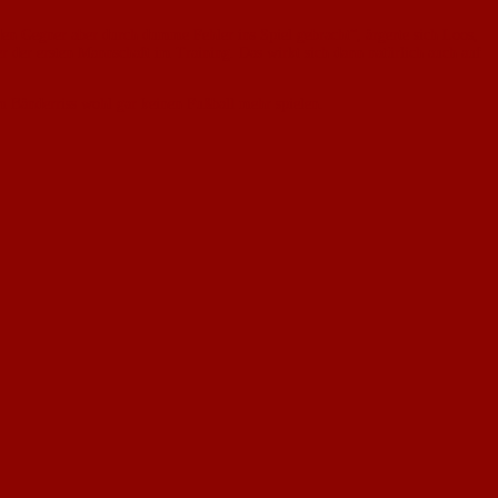
n Geg­ner aber durch dumme Feh­ler ins Spiel gebracht“, är­gerte sich Loos,
r der ersten Mann­schaft im Training. Das wirkt sich dann natürlich auch auf
m Bänderriss wohl gar keinen Fußball mehr spielen.