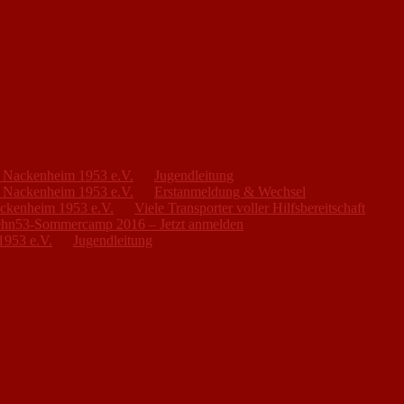
FC Nackenheim 1953 e.V.
zu
Jugendleitung
FC Nackenheim 1953 e.V.
zu
Erstanmeldung & Wechsel
ackenheim 1953 e.V.
zu
Viele Transporter voller Hilfsbereitschaft
hn53-Sommercamp 2016 – Jetzt anmelden
1953 e.V.
zu
Jugendleitung