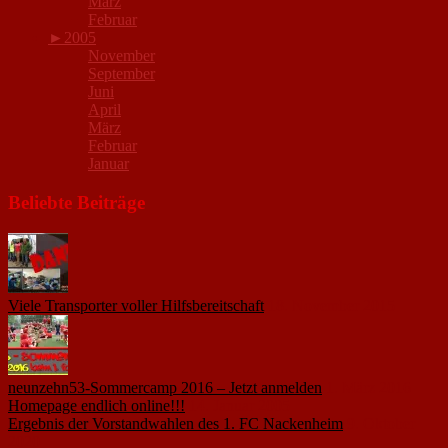
März
Februar
►
2005
November
September
Juni
April
März
Februar
Januar
Beliebte Beiträge
Viele Transporter voller Hilfsbereitschaft
18. November 2015
neunzehn53-Sommercamp 2016 – Jetzt anmelden
1. März 2016
Homepage endlich online!!!
14. Januar 2005
Ergebnis der Vorstandwahlen des 1. FC Nackenheim
9. Oktober
2020