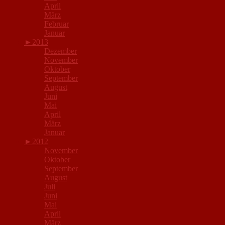
April
März
Februar
Januar
►
2013
Dezember
November
Oktober
September
August
Juni
Mai
April
März
Januar
►
2012
November
Oktober
September
August
Juli
Juni
Mai
April
März