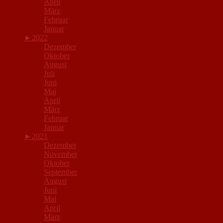
April
März
Februar
Januar
►
2022
Dezember
Oktober
August
Juli
Juni
Mai
April
März
Februar
Januar
►
2021
Dezember
November
Oktober
September
August
Juni
Mai
April
März