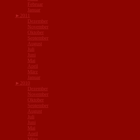
Februar
Januar
►
2011
Dezember
November
Oktober
September
August
Juli
Juni
Mai
April
März
Januar
►
2010
Dezember
November
Oktober
September
August
Juli
Juni
Mai
April
März