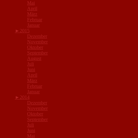
Mai
April
März
Februar
Januar
►
2015
Dezember
November
Oktober
September
August
Juli
Juni
April
März
Februar
Januar
►
2014
Dezember
November
Oktober
September
Juli
Juni
Mai