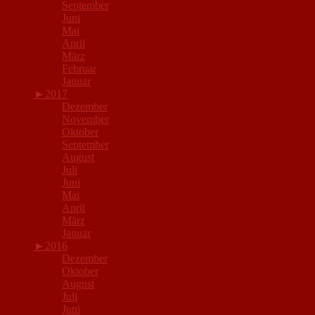
September
Juni
Mai
April
März
Februar
Januar
►
2017
Dezember
November
Oktober
September
August
Juli
Juni
Mai
April
März
Januar
►
2016
Dezember
Oktober
August
Juli
Juni