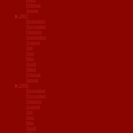
Februar
Januar
►
2007
Dezember
November
Oktober
September
August
Juli
Juni
Mai
April
März
Februar
Januar
►
2006
Dezember
November
Oktober
August
Juli
Juni
Mai
April