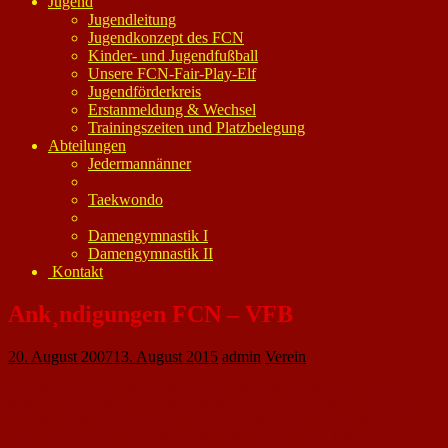
Jugend
Jugendleitung
Jugendkonzept des FCN
Kinder- und Jugendfußball
Unsere FCN-Fair-Play-Elf
Jugendförderkreis
Erstanmeldung & Wechsel
Trainingszeiten und Platzbelegung
Abteilungen
Jedermannänner
Taekwondo
Damengymnastik I
Damengymnastik II
Kontakt
Ank¸ndigungen FCN – VFB
20. August 2007
13. August 2015
admin
Verein
Schalke gegen Dortmund, Milan gegen Inter oder Celtic gegen Rangers –
diese Partien versprechen volle Emotionen und pure Leidenschaft. Doch
über die „Mutter aller Derbys“ freuen sich die Fußballfans an diesem
Wochenende in der VG Bodenheim: In der Fußball-Bezirksklasse Nord