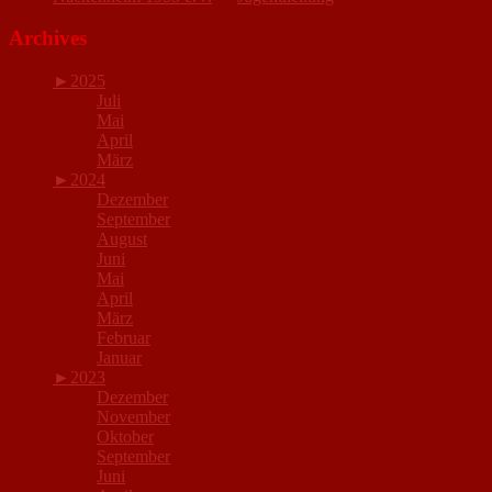
Archives
►
2025
Juli
Mai
April
März
►
2024
Dezember
September
August
Juni
Mai
April
März
Februar
Januar
►
2023
Dezember
November
Oktober
September
Juni