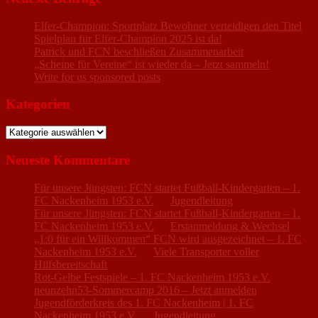
Elfer-Champion: Sportplatz Bewohner verteidigen den Titel
Spielplan für Elfer-Champion 2025 ist da!
Patrick und FCN beschließen Zusammenarbeit
„Scheine für Vereine“ ist wieder da – Jetzt sammeln!
Write for us sponsored posts
Kategorien
Kategorien
Neueste Kommentare
Für unsere Jüngsten: FCN startet Fußball-Kindergarten – 1.
FC Nackenheim 1953 e.V.
zu
Jugendleitung
Für unsere Jüngsten: FCN startet Fußball-Kindergarten – 1.
FC Nackenheim 1953 e.V.
zu
Erstanmeldung & Wechsel
„1:0 für ein Willkommen“ FCN wird ausgezeichnet – 1. FC
Nackenheim 1953 e.V.
zu
Viele Transporter voller
Hilfsbereitschaft
Rot-Gelbe Festspiele – 1. FC Nackenheim 1953 e.V.
zu
neunzehn53-Sommercamp 2016 – Jetzt anmelden
Jugendförderkreis des 1. FC Nackenheim | 1. FC
Nackenheim 1953 e.V.
zu
Jugendleitung