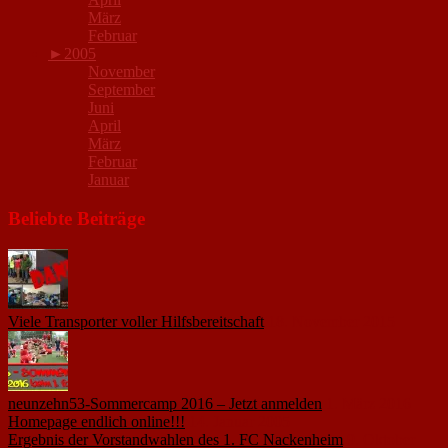
März
Februar
►
2005
November
September
Juni
April
März
Februar
Januar
Beliebte Beiträge
Viele Transporter voller Hilfsbereitschaft
18. November 2015
neunzehn53-Sommercamp 2016 – Jetzt anmelden
1. März 2016
Homepage endlich online!!!
14. Januar 2005
Ergebnis der Vorstandwahlen des 1. FC Nackenheim
9. Oktober