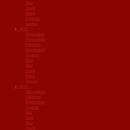
Mai
April
März
Februar
Januar
►
2013
Dezember
November
Oktober
September
August
Juni
Mai
April
März
Januar
►
2012
November
Oktober
September
August
Juli
Juni
Mai
April