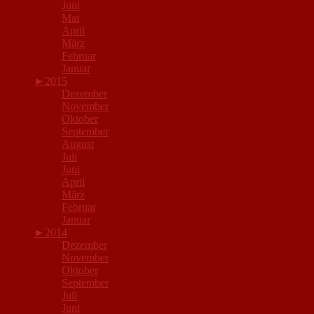
Juni
Mai
April
März
Februar
Januar
►
2015
Dezember
November
Oktober
September
August
Juli
Juni
April
März
Februar
Januar
►
2014
Dezember
November
Oktober
September
Juli
Juni