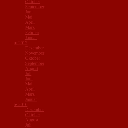
Oktober
September
Juni
Mai
April
März
Februar
Januar
►
2017
Dezember
November
Oktober
September
August
Juli
Juni
Mai
April
März
Januar
►
2016
Dezember
Oktober
August
Juli