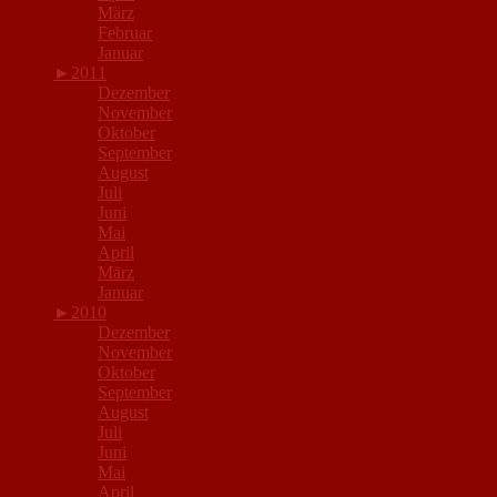
März
Februar
Januar
►
2011
Dezember
November
Oktober
September
August
Juli
Juni
Mai
April
März
Januar
►
2010
Dezember
November
Oktober
September
August
Juli
Juni
Mai
April