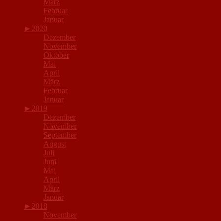
März
Februar
Januar
►
2020
Dezember
November
Oktober
Mai
April
März
Februar
Januar
►
2019
Dezember
November
September
August
Juli
Juni
Mai
April
März
Januar
►
2018
November