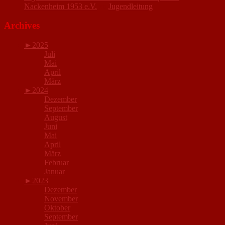
Nackenheim 1953 e.V.
zu
Jugendleitung
Archives
►
2025
Juli
Mai
April
März
►
2024
Dezember
September
August
Juni
Mai
April
März
Februar
Januar
►
2023
Dezember
November
Oktober
September