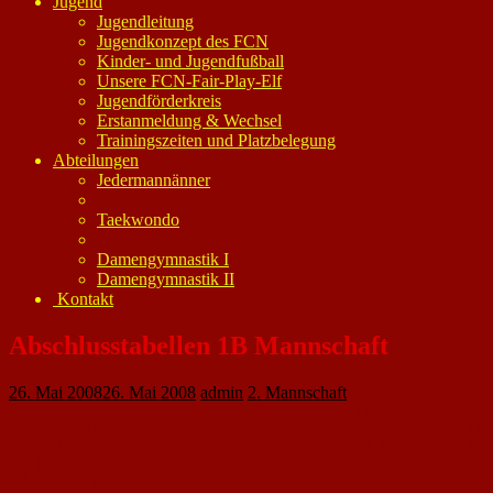
Jugend
Jugendleitung
Jugendkonzept des FCN
Kinder- und Jugendfußball
Unsere FCN-Fair-Play-Elf
Jugendförderkreis
Erstanmeldung & Wechsel
Trainingszeiten und Platzbelegung
Abteilungen
Jedermannänner
Taekwondo
Damengymnastik I
Damengymnastik II
Kontakt
Abschlusstabellen 1B Mannschaft
26. Mai 2008
26. Mai 2008
admin
2. Mannschaft
Sp.
s
u
n
Tore
Diff.
Pkt.
1
Croatia Mainz
30
22
2
6
106
:
46
60
68
2
SV Bretzenheim 12
30
22
1
7
104
:
41
63
67
3
TSV Ebersheim
30
18
6
6
69
:
50
19
60
4
FSV Alem. Laubenheim
30
18
2
10
75
:
52
23
56