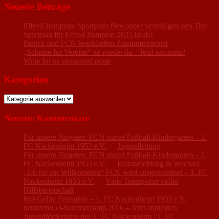
Neueste Beiträge
Elfer-Champion: Sportplatz Bewohner verteidigen den Titel
Spielplan für Elfer-Champion 2025 ist da!
Patrick und FCN beschließen Zusammenarbeit
„Scheine für Vereine“ ist wieder da – Jetzt sammeln!
Write for us sponsored posts
Kategorien
Kategorien
Neueste Kommentare
Für unsere Jüngsten: FCN startet Fußball-Kindergarten – 1.
FC Nackenheim 1953 e.V.
zu
Jugendleitung
Für unsere Jüngsten: FCN startet Fußball-Kindergarten – 1.
FC Nackenheim 1953 e.V.
zu
Erstanmeldung & Wechsel
„1:0 für ein Willkommen“ FCN wird ausgezeichnet – 1. FC
Nackenheim 1953 e.V.
zu
Viele Transporter voller
Hilfsbereitschaft
Rot-Gelbe Festspiele – 1. FC Nackenheim 1953 e.V.
zu
neunzehn53-Sommercamp 2016 – Jetzt anmelden
Jugendförderkreis des 1. FC Nackenheim | 1. FC