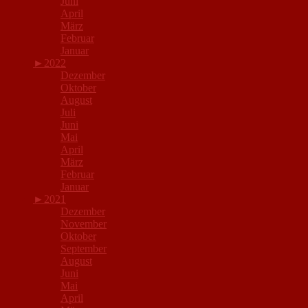
Juni
April
März
Februar
Januar
►
2022
Dezember
Oktober
August
Juli
Juni
Mai
April
März
Februar
Januar
►
2021
Dezember
November
Oktober
September
August
Juni
Mai
April