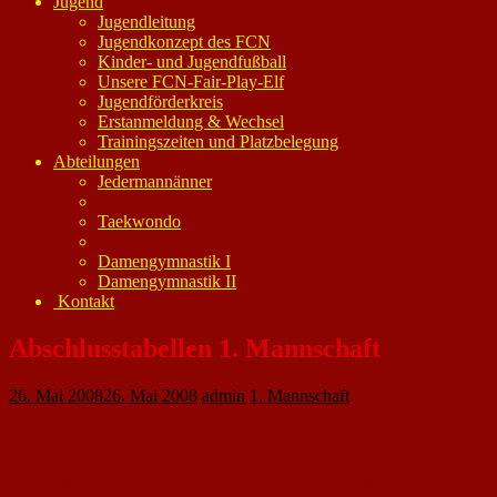
Jugend
Jugendleitung
Jugendkonzept des FCN
Kinder- und Jugendfußball
Unsere FCN-Fair-Play-Elf
Jugendförderkreis
Erstanmeldung & Wechsel
Trainingszeiten und Platzbelegung
Abteilungen
Jedermannänner
Taekwondo
Damengymnastik I
Damengymnastik II
Kontakt
Abschlusstabellen 1. Mannschaft
26. Mai 2008
26. Mai 2008
admin
1. Mannschaft
Sp.
s
u
n
Tore
Diff.
Pkt.
1
FSV Saulheim
30
23
2
5
92
:
45
47
71
2
1. FC Nackenheim
30
18
6
6
75
:
47
28
60
3
TSG Hechtsheim
30
16
5
9
75
:
50
25
53
4
SG Harxheim/Gau-Bisch.
30
15
5
10
84
:
64
20
50