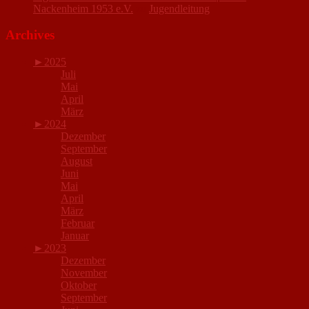
Nackenheim 1953 e.V.
zu
Jugendleitung
Archives
►
2025
Juli
Mai
April
März
►
2024
Dezember
September
August
Juni
Mai
April
März
Februar
Januar
►
2023
Dezember
November
Oktober
September