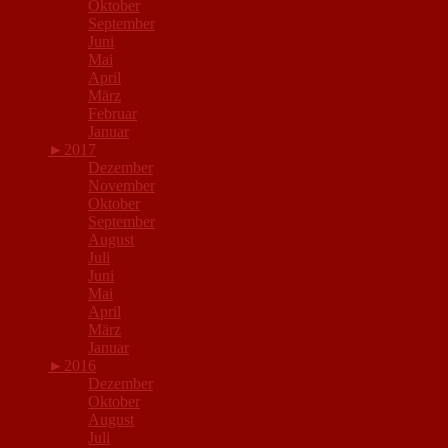
Oktober
September
Juni
Mai
April
März
Februar
Januar
►
2017
Dezember
November
Oktober
September
August
Juli
Juni
Mai
April
März
Januar
►
2016
Dezember
Oktober
August
Juli