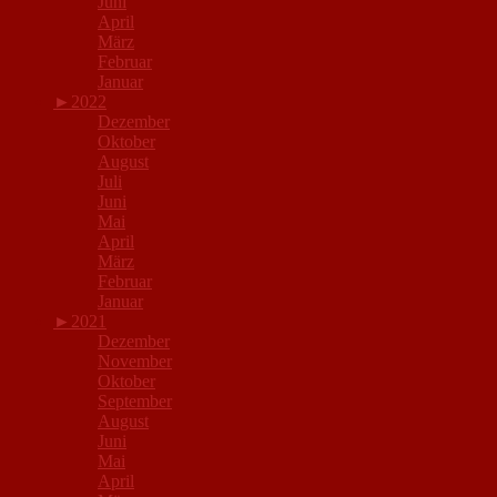
Juni
April
März
Februar
Januar
►
2022
Dezember
Oktober
August
Juli
Juni
Mai
April
März
Februar
Januar
►
2021
Dezember
November
Oktober
September
August
Juni
Mai
April