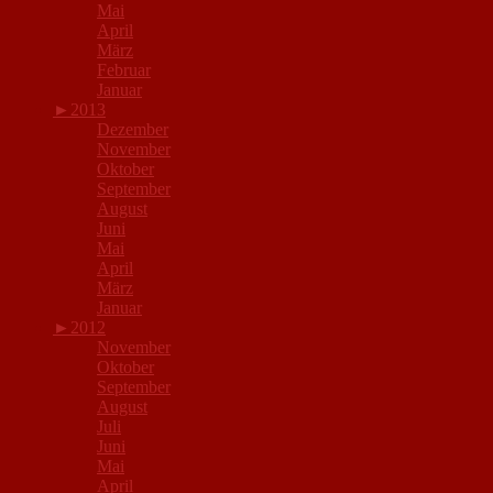
Mai
April
März
Februar
Januar
►
2013
Dezember
November
Oktober
September
August
Juni
Mai
April
März
Januar
►
2012
November
Oktober
September
August
Juli
Juni
Mai
April