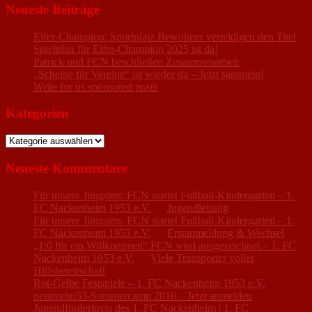
Neueste Beiträge
Elfer-Champion: Sportplatz Bewohner verteidigen den Titel
Spielplan für Elfer-Champion 2025 ist da!
Patrick und FCN beschließen Zusammenarbeit
„Scheine für Vereine“ ist wieder da – Jetzt sammeln!
Write for us sponsored posts
Kategorien
Kategorien
Neueste Kommentare
Für unsere Jüngsten: FCN startet Fußball-Kindergarten – 1.
FC Nackenheim 1953 e.V.
zu
Jugendleitung
Für unsere Jüngsten: FCN startet Fußball-Kindergarten – 1.
FC Nackenheim 1953 e.V.
zu
Erstanmeldung & Wechsel
„1:0 für ein Willkommen“ FCN wird ausgezeichnet – 1. FC
Nackenheim 1953 e.V.
zu
Viele Transporter voller
Hilfsbereitschaft
Rot-Gelbe Festspiele – 1. FC Nackenheim 1953 e.V.
zu
neunzehn53-Sommercamp 2016 – Jetzt anmelden
Jugendförderkreis des 1. FC Nackenheim | 1. FC