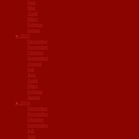
Juni
Mai
April
März
Februar
Januar
►
2015
Dezember
November
Oktober
September
August
Juli
Juni
April
März
Februar
Januar
►
2014
Dezember
November
Oktober
September
Juli
Juni