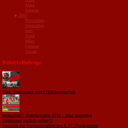
März
Februar
►
2005
November
September
Juni
April
März
Februar
Januar
Beliebte Beiträge
Viele Transporter voller Hilfsbereitschaft
18. November 2015
neunzehn53-Sommercamp 2016 – Jetzt anmelden
1. März 2016
Homepage endlich online!!!
14. Januar 2005
Ergebnis der Vorstandwahlen des 1. FC Nackenheim
9. Oktober