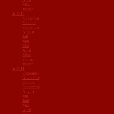
März
Januar
►
2012
November
Oktober
September
August
Juli
Juni
Mai
April
März
Februar
Januar
►
2011
Dezember
November
Oktober
September
August
Juli
Juni
Mai
April