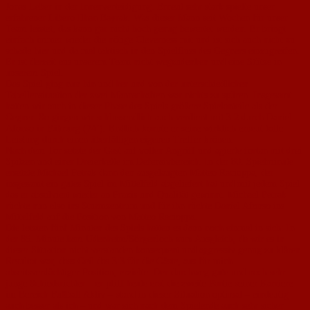
Jonas Leber in der Innenverteidigung. Erneut sehr stark spielte unser
erfahrener Libero Ilhan Bayrak. Was dieser Mann seit Wochen für unser
Team leistet, das kann gar nicht hoch genug bewertet werden. Er bringt
einfach immer wieder die nötige Cleverness mit und ist sich auch nicht zu
schade hier und da mal taktisch in den Spielfluss des Gegners einzugreifen.
Er ist derzeit aus unserem Team nicht wegzudenken und eine Stütze in
unserem Spiel.
Das Spiel ging nun hin und her und von der unterschiedlichen
Tabellensituation der zwei Mannschaften war nichts zu spüren. Insgesamt
hatten wir auch in dieser Phase des Spiels größere Spielanteile als der
Gegner. So gingen wir schlussendlich auch verdient mit 3:2 durch Daniel
Afonso in Führung (74’). Endlich konnte er seine wirklich erneut tolle
Leistung durch einen überfälligen eigenen Treffer krönen.
Nach dem Tor setzte der Gast auf vollen Angriff und agierte fortan mit drei
Spitzen und einer Dreierkette im Defensivbereich. In der 80. Spielminute
ersetzte Michael Petrak dann den ausgelaugten Matteo Racioppa, der
insgesamt ein gutes Spiel im Mittelfeld abgeliefert hat und mit jedem Spiel
das er absolviert wieder an Praxis und Qualität gewinnt. Michael Petrak
rückte nun also ins Sturmzentrum und für ihn rückte Daniel Afonso ins
Mittelfeld auf die Position von Matteo Racioppa.
Die letzten fünf Minuten des Spiels hatten es dann noch einmal in sich: In
der 85. Minute kam Udenheim/Sörgenloch zum Ausgleich, da wir es in
dieser Situation nicht verstanden konsequent und aggressiv genug zu klären.
Resultat war, dass Geil das 3:3 für die Gäste, aus für mich
abseitsverdächtiger Position, erzielte. Der durchweg gute und noch sehr
junge Schiedsrichter – er pfiff heute erst die zweite Partie seiner Karriere
im Bereich Fußball Aktiv – stand in dieser Situation optimal – eindeutig
auch besser als ich – und war sich nach dem Spielende auch sehr sicher