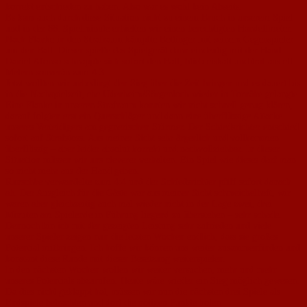
korrekt entschieden zu haben. Also war es wohl kein Abseits.
Es kam auch durch diese Situation nicht zu einem Bruch in unserem Spiel
und in der 88. Spielminute erhielten wir einen berechtigten Handelfmeter.
Nach Flanke in den Strafraum kämpfte Bettinger mit seinem Gegenspieler
um den Ball. Dieser spielte das Spielgerät dann eindeutig mit der Hand.
Daniel Afonso schnappte sich sofort den Ball, blieb eiskalt und traf aus elf
Metern souverän zum 4:3.
Jetzt wollten wir unbedingt den Sieg über die Zeit bringen und es dauert bis
in die Nachspielzeit, ehe Udenheim/Sörgenloch wieder in Tornähe gelangte.
Eine Flanke in unseren Strafraum konnten wir nicht schnell genug klären,
darauf folgten erst ein Querschläger und dann eine überflüssige Attacke
unseres Verteidigers am gegnerischen Stürmer. Der Schiedsrichter entschied
sofort auf Strafstoss. Aus meiner Sicht sehr ärgerlich und vollkommen
überflüssig – aber leider absolut korrekt und nachvollziehbar. In dieser
Situation müssen wir uns cleverer verhalten. Ein Spiel wie dieses darf man
so nicht mehr aus der Hand geben.
Runschke verwandelte zum 4:4 und der Schiedsrichter pfiff sofort danach
ab. Der Ausgleich für die Gäste war aus meiner Sicht schmeichelhaft, wir
waren aber gleichzeitig auch mal wieder nicht in der Lage zwei, drei
Minuten am Spielende in Führung liegend zu überstehen – sehr schade.
Dennoch bin ich mit der gezeigten Leistung sehr zufrieden und viele
unserer Spieler zeigen nun die letzten Wochen endlich, dass sie großes
Potential mitbringen. Ich hoffe wir können uns weiter zusammenfinden und
konstant diese Runde mit dieser Besetzung weiterspielen.
In den nächsten Wochen wollen wir weiter versuchen, mehr und mehr
unseres Potentials abzurufen. Heute wäre wieder ein Sieg möglich gewesen.
Da dies nicht geklappt hat, müssen wir nun die nächsten drei Spiele als
Endspiele betrachten und dort die nötigen Punkte holen.