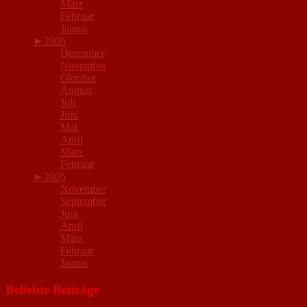
März
Februar
Januar
►
2006
Dezember
November
Oktober
August
Juli
Juni
Mai
April
März
Februar
►
2005
November
September
Juni
April
März
Februar
Januar
Beliebte Beiträge