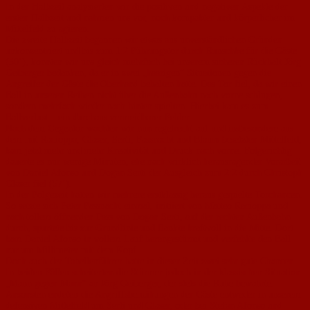
In der Halbzeit analysierten wir die positiven und negativen Aspekte der
ersten Halbzeit und nahmen uns vor, noch kompakter und körperlicher im
Mittelfeld zu agieren.
Die zweite Halbzeit begannen wir etwas aus unverständlichen Gründen
unkonzentriert und bis zum 1:2 Führungstor durch Runschke für die Gäste
(50’), konnten wir uns gleich mehrfach bei unserem sicheren Rückhalt Jörg
Geiberger bedanken, da er in zwei „haarigen“ Situationen gegen die
Angreifer der Gäste die Oberhand behalten hatte. Das Tor fiel, da wir einen
Ball in unseren Reihen nicht über die Außenbahn nach vorne schlugen,
sondern mehrfach wieder nach hinten spielten. Hierbei kam es zum
Ballverlust – ein durchaus vermeidbarer Fehler.
Nach dem Gegentor wachten wir nun regelrecht auf und insbesondere aus
dem mit Racioppa, Glaser, Serti, Fassnacht und Blaum besetzten Mittelfeld,
kam jetzt mehr und mehr Kreativität und Druck nach vorne. Folgerichtig
dauerte es nur wenige Minuten, ehe nach wirklich herausragender Vorarbeit
von Daniel Afonso und Dogan Serti der Ausgleich zum 2:2 durch Christoph
Glaser fiel (57’).
In der Folgezeit hatten wir mehrere erstklassig heraus gespielte Torchancen.
So setzte sich Peter Fassnacht einmal, initiiert von Matteo Racioppa und
nach tollem öffnenden Pass von Dogan Serti, auf der rechten Außenbahn
durch, spurtete bis zur Grundlinie und flankte kraftvoll in die Mitte. Dort
kam Daniel Afonso in vollem Lauf herangestürmt und verfehlte den Ball
nur um Millimeter mit dem Kopf.
Doch auch der Tabellenführer hatte in dieser Zeit zwei sehr gute Chancen.
In beiden Fällen scheiterten die Stürmer jedoch in der klassischen Situation
„Mann gegen Mann“ an Jörg Geiberger, der stets die Ruhe bewahrte.
Ansonsten endeten die Angriffsbemühungen der Gäste entweder in unserem
defensiven Mittelfeld um Serti und Glaser, oder bei Stefan Afonso und