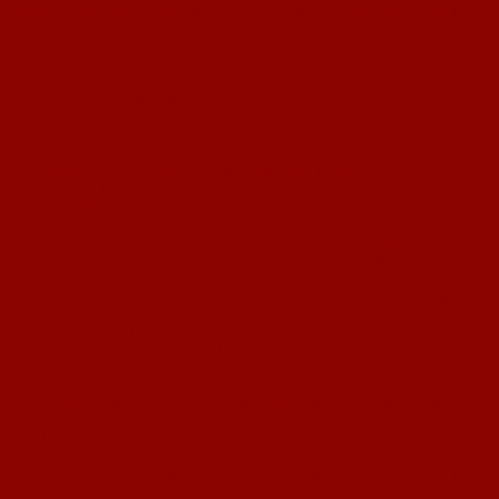
vergangenen Woche, hatten wir heute – mal wieder – das Vergnügen, uns
mit dem aktuellen Tabellenführer messen zu dürfen. Trotz der ungleichen
Ausgangssituation konnten wir erneut punkten. Das Spiel endete 4:4 und ein
Sieg wäre durchaus im Bereich der Möglichkeiten gewesen. Doch der Reihe
nach:
Die ersten Chancen des Spiels hatten wir in schon in den ersten
Spielminuten, jeweils in Person von Daniel Afonso und Andreas Bettinger,
unseren seit Wochen sehr starken und treffsicheren Stürmern. Leider
konnten wir nicht das erhoffte frühe Führungstor erzielen.
Mit ihrer ersten Chance erzielten die Gäste dann in Person von Padulo,
quasi aus dem Nichts, das 0:1 (10’). In der Folgezeit zeigten wir uns kurz
geschockt, erholten uns dann aber wieder. Etwa ab der 20. Spielminute
waren wir wieder die Mannschaft die das Spiel bestimmte und
Udenheim/Sörgenloch wurde mehr und mehr mit Defensivarbeit
beschäftigt. Trotz einiger toll heraus gespielter Chancen, wie etwa durch
Peter Fassnacht auf der rechten Außenbahn, oder Joachim Blaum auf der
gegenüberliegenden Seite, konnten wir den Spielstand nicht frühzeitig
wieder egalisieren.
So dauerte es bis zur 40. Spielminute, ehe Andreas Bettinger nach
herrlichem Solo das 1:1 erzielen konnte. Entscheidend für dieses Tor waren
zwei Faktoren: Zum einen die aggressive Balleroberung durch den heute
wieder stark spielenden Christoph Glaser im Mittelfeld und das tolle Solo
von Andreas Bettinger. Bettinger traute sich in dieser Situation zu, sich im
Alleingang gegen die Abwehr der Gäste durchzusetzen. Dies gelang im
perfekt und als er frei vor dem Torwart auftauchte, wartete er zudem noch
sehr geschickt ab, bis der Keeper eine Bewegungsrichtung andeutete. Unser
Stürmer schloss dann in die Gegenrichtung ab. Mit 1:1 ging es dann auch in
die Pause.