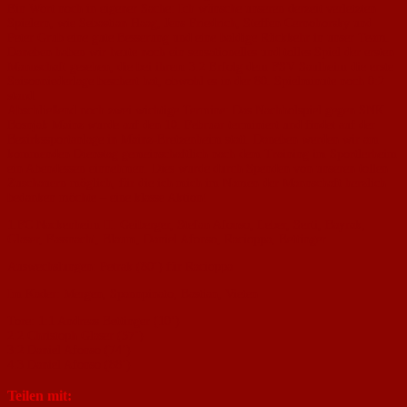
Ein Wort noch in eigener Sache: Ich wünsche unseren derzeit verletzten
Spielern, wie Sebastian Haag, Jens Friedrich, Steffen Cernohorsky und
Peter Grub eine gute Besserung und eine baldige Rückkehr in unser Team.
Daneben haben wir heute noch ein sensationelles und tolles Spiel der ersten
Mannschaft gesehen, die bei ihrem 3:2 Erfolg dem FSV Saulheim die erste
Saisonniederlage beschert hat, obwohl es in der 80. Spielminute noch 0:2
stand.
Abschließend noch zwei wichtige Termine: Das Nachholspiel gegen SNK
Bosnjak Mainz wurde auf den 10. Februar terminiert und findet auf der
Bezirkssportanlage in Mainz-Bretzenheim statt. Daneben werden wir am
kommenden Dienstag gemeinschaftlich nach dem Training im Sportlerheim
ein Abendessen einnehmen. Dies wurde durch Spenden von unseren tollen
Zuschauern möglich, für die ich mich im Namen der Mannschaft herzlich
bedanken möchte – eine klasse Aktion!
1.FC Nackenheim II: Geiberger, Stefan Afonso, Leber, Serti, Bayrak,
Glaser, Fassnacht, Blaum, Daniel Afonso, Racioppa, Bettinger
Auswechslungen: Petrak (80’) für Racioppa
Im Kader: Mergen, Spannpinato, Bastian, Vieten
Tore: 1:1 Andreas Bettinger (10’)
2:2 Christoph Glaser (57’)
3:2 Daniel Afonso (74’)
4:3 Daniel Afonso (88’)
Teilen mit: