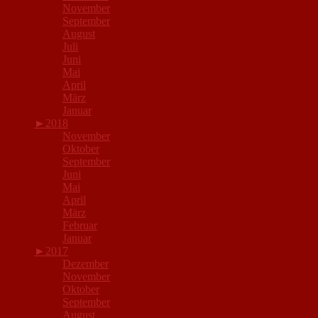
November
September
August
Juli
Juni
Mai
April
März
Januar
►
2018
November
Oktober
September
Juni
Mai
April
März
Februar
Januar
►
2017
Dezember
November
Oktober
September
August