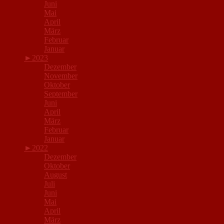
Juni
Mai
April
März
Februar
Januar
►
2023
Dezember
November
Oktober
September
Juni
April
März
Februar
Januar
►
2022
Dezember
Oktober
August
Juli
Juni
Mai
April
März