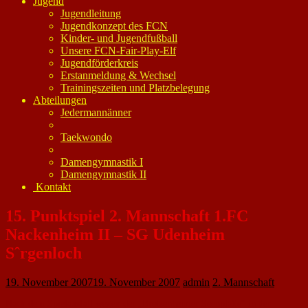
Jugend
Jugendleitung
Jugendkonzept des FCN
Kinder- und Jugendfußball
Unsere FCN-Fair-Play-Elf
Jugendförderkreis
Erstanmeldung & Wechsel
Trainingszeiten und Platzbelegung
Abteilungen
Jedermannänner
Taekwondo
Damengymnastik I
Damengymnastik II
Kontakt
15. Punktspiel 2. Mannschaft 1.FC
Nackenheim II – SG Udenheim
Sˆrgenloch
19. November 2007
19. November 2007
admin
2. Mannschaft
Nach dem Spielausfall wegen der „Bretzenheimer Seenplatte“ in der