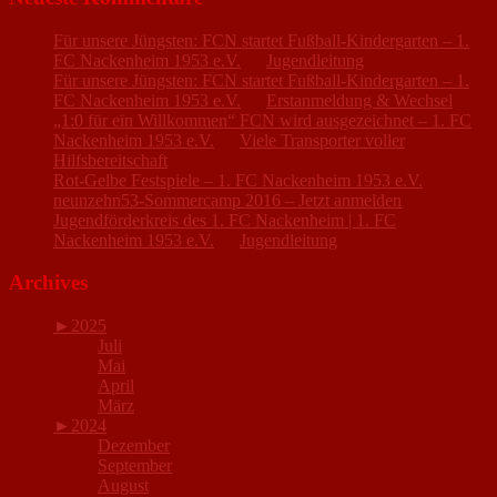
Für unsere Jüngsten: FCN startet Fußball-Kindergarten – 1.
FC Nackenheim 1953 e.V.
zu
Jugendleitung
Für unsere Jüngsten: FCN startet Fußball-Kindergarten – 1.
FC Nackenheim 1953 e.V.
zu
Erstanmeldung & Wechsel
„1:0 für ein Willkommen“ FCN wird ausgezeichnet – 1. FC
Nackenheim 1953 e.V.
zu
Viele Transporter voller
Hilfsbereitschaft
Rot-Gelbe Festspiele – 1. FC Nackenheim 1953 e.V.
zu
neunzehn53-Sommercamp 2016 – Jetzt anmelden
Jugendförderkreis des 1. FC Nackenheim | 1. FC
Nackenheim 1953 e.V.
zu
Jugendleitung
Archives
►
2025
Juli
Mai
April
März
►
2024
Dezember
September
August