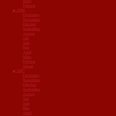
März
Februar
►
2008
Dezember
November
Oktober
September
August
Juli
Juni
Mai
April
März
Februar
Januar
►
2007
Dezember
November
Oktober
September
August
Juli
Juni
Mai
April