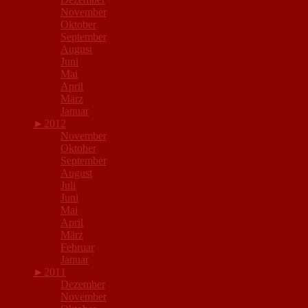
November
Oktober
September
August
Juni
Mai
April
März
Januar
►
2012
November
Oktober
September
August
Juli
Juni
Mai
April
März
Februar
Januar
►
2011
Dezember
November