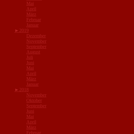
Mai
April
März
Februar
Januar
►
2019
Dezember
November
September
August
Juli
Juni
Mai
April
März
Januar
►
2018
November
Oktober
September
Juni
Mai
April
März
Februar