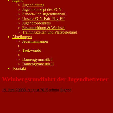
Jugend
Jugendleitung
Jugendkonzept des FCN
Kinder- und Jugendfußball
Unsere FCN-Fair-Play-Elf
Jugendförderkreis
Erstanmeldung & Wechsel
Trainingszeiten und Platzbelegung
Abteilungen
Jedermannänner
Taekwondo
Damengymnastik I
Damengymnastik II
Kontakt
Weinbergsrundfahrt der Jugendbetreuer
19. Juni 2008
9. August 2015
admin
Jugend
Die Weinbergsrundfahrt der Jugendbetreuer findet am Freitag, den
27.06.2008 ab 19:00 Uhr statt. Trefpunkt beim Gasthaus "Leinreiter"
(Hippe)