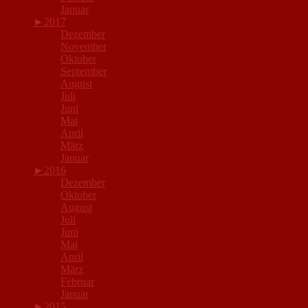
Januar
►
2017
Dezember
November
Oktober
September
August
Juli
Juni
Mai
April
März
Januar
►
2016
Dezember
Oktober
August
Juli
Juni
Mai
April
März
Februar
Januar
►
2015