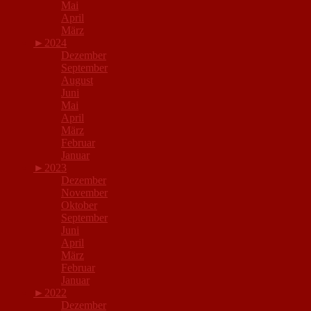
Mai
April
März
►
2024
Dezember
September
August
Juni
Mai
April
März
Februar
Januar
►
2023
Dezember
November
Oktober
September
Juni
April
März
Februar
Januar
►
2022
Dezember