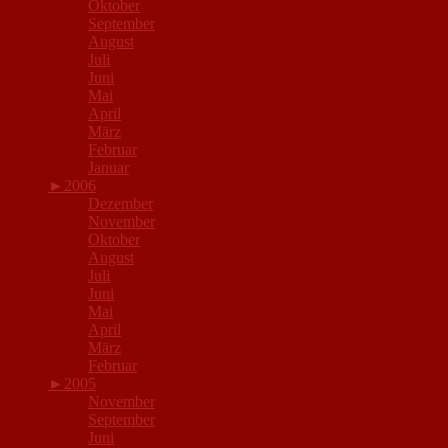
Oktober
September
August
Juli
Juni
Mai
April
März
Februar
Januar
►
2006
Dezember
November
Oktober
August
Juli
Juni
Mai
April
März
Februar
►
2005
November
September
Juni