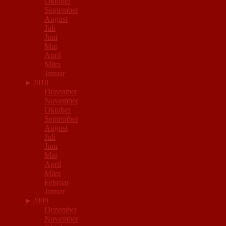
Oktober
September
August
Juli
Juni
Mai
April
März
Januar
►
2010
Dezember
November
Oktober
September
August
Juli
Juni
Mai
April
März
Februar
Januar
►
2009
Dezember
November