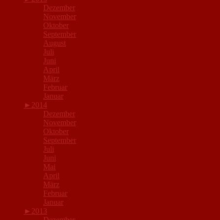
Dezember
November
Oktober
September
August
Juli
Juni
April
März
Februar
Januar
►
2014
Dezember
November
Oktober
September
Juli
Juni
Mai
April
März
Februar
Januar
►
2013
Dezember