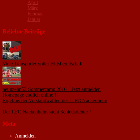
April
März
Februar
Januar
Beliebte Beiträge
Viele Transporter voller Hilfsbereitschaft
18. November 2015
neunzehn53-Sommercamp 2016 – Jetzt anmelden
1. März 2016
Homepage endlich online!!!
14. Januar 2005
Ergebnis der Vorstandwahlen des 1. FC Nackenheim
9. Oktober
2020
Der 1.FC Nackenheim sucht Schiedsrichter !
19. Februar 2005
Meta
Anmelden