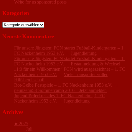
Write for us sponsored posts
Kategorien
Kategorien
Neueste Kommentare
Für unsere Jüngsten: FCN startet Fußball-Kindergarten – 1.
FC Nackenheim 1953 e.V.
zu
Jugendleitung
Für unsere Jüngsten: FCN startet Fußball-Kindergarten – 1.
FC Nackenheim 1953 e.V.
zu
Erstanmeldung & Wechsel
„1:0 für ein Willkommen“ FCN wird ausgezeichnet – 1. FC
Nackenheim 1953 e.V.
zu
Viele Transporter voller
Hilfsbereitschaft
Rot-Gelbe Festspiele – 1. FC Nackenheim 1953 e.V.
zu
neunzehn53-Sommercamp 2016 – Jetzt anmelden
Jugendförderkreis des 1. FC Nackenheim | 1. FC
Nackenheim 1953 e.V.
zu
Jugendleitung
Archives
►
2025
Juli