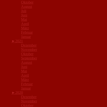
Oktober
August
Juli
Juni
Mai
April
März
Februar
Januar
►
2021
Dezember
November
Oktober
September
August
Juni
Mai
April
März
Februar
Januar
►
2020
Dezember
November
Oktober