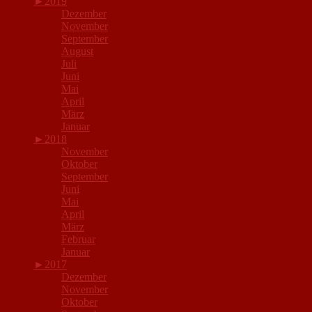
►
2019
Dezember
November
September
August
Juli
Juni
Mai
April
März
Januar
►
2018
November
Oktober
September
Juni
Mai
April
März
Februar
Januar
►
2017
Dezember
November
Oktober