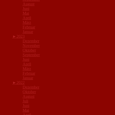
August
Juni
Mai
April
März
Februar
Januar
►
2023
Dezember
November
Oktober
September
Juni
April
März
Februar
Januar
►
2022
Dezember
Oktober
August
Juli
Juni
Mai
April