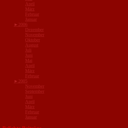
April
März
Februar
Januar
►
2006
Dezember
November
Oktober
August
Juli
Juni
Mai
April
März
Februar
►
2005
November
September
Juni
April
März
Februar
Januar