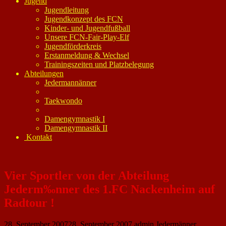
Jugend
Jugendleitung
Jugendkonzept des FCN
Kinder- und Jugendfußball
Unsere FCN-Fair-Play-Elf
Jugendförderkreis
Erstanmeldung & Wechsel
Trainingszeiten und Platzbelegung
Abteilungen
Jedermannänner
Taekwondo
Damengymnastik I
Damengymnastik II
Kontakt
Vier Sportler von der Abteilung
Jederm‰nner des 1.FC Nackenheim auf
Radtour !
28. September 2007
28. September 2007
admin
Jedermänner