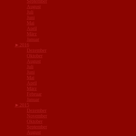
September
August
Juli
Juni
Mai
April
März
Januar
►
2016
Dezember
Oktober
August
Juli
Juni
Mai
April
März
Februar
Januar
►
2015
Dezember
November
Oktober
September
August