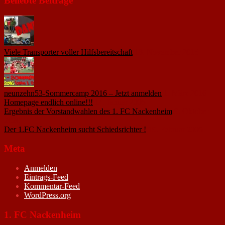
Beliebte Beiträge
Viele Transporter voller Hilfsbereitschaft
18. November 2015
neunzehn53-Sommercamp 2016 – Jetzt anmelden
1. März 2016
Homepage endlich online!!!
14. Januar 2005
Ergebnis der Vorstandwahlen des 1. FC Nackenheim
9. Oktober
2020
Der 1.FC Nackenheim sucht Schiedsrichter !
19. Februar 2005
Meta
Anmelden
Eintrags-Feed
Kommentar-Feed
WordPress.org
1. FC Nackenheim