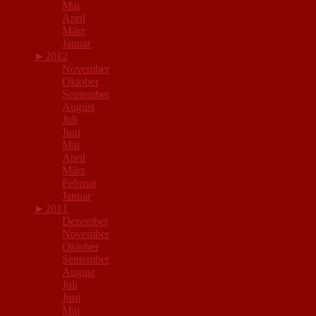
Mai
April
März
Januar
►
2012
November
Oktober
September
August
Juli
Juni
Mai
April
März
Februar
Januar
►
2011
Dezember
November
Oktober
September
August
Juli
Juni
Mai