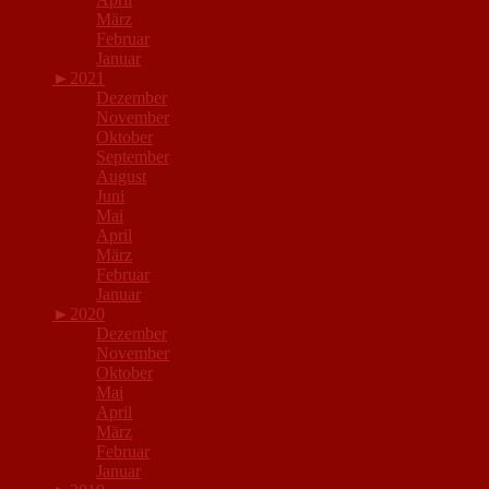
März
Februar
Januar
►
2021
Dezember
November
Oktober
September
August
Juni
Mai
April
März
Februar
Januar
►
2020
Dezember
November
Oktober
Mai
April
März
Februar
Januar