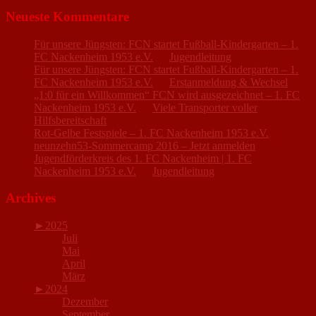
Neueste Kommentare
Für unsere Jüngsten: FCN startet Fußball-Kindergarten – 1.
FC Nackenheim 1953 e.V.
zu
Jugendleitung
Für unsere Jüngsten: FCN startet Fußball-Kindergarten – 1.
FC Nackenheim 1953 e.V.
zu
Erstanmeldung & Wechsel
„1:0 für ein Willkommen“ FCN wird ausgezeichnet – 1. FC
Nackenheim 1953 e.V.
zu
Viele Transporter voller
Hilfsbereitschaft
Rot-Gelbe Festspiele – 1. FC Nackenheim 1953 e.V.
zu
neunzehn53-Sommercamp 2016 – Jetzt anmelden
Jugendförderkreis des 1. FC Nackenheim | 1. FC
Nackenheim 1953 e.V.
zu
Jugendleitung
Archives
►
2025
Juli
Mai
April
März
►
2024
Dezember
September