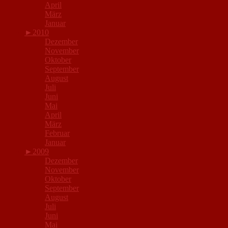
April
März
Januar
►
2010
Dezember
November
Oktober
September
August
Juli
Juni
Mai
April
März
Februar
Januar
►
2009
Dezember
November
Oktober
September
August
Juli
Juni
Mai