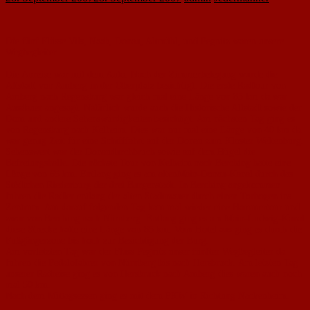
Die fünf Flüsse Vils, Naab, Donau, Altmühl, und Pegnitz waren unsere
Wegbegleiter.
Die Anreise war mit dem Auto. Nach der Zimmerbelegung wurde die
Altstadt von Amberg in der Oberpfalz besichtigt. Die erste Radtour von
Amberg nach Regensburg war gleich mal eine Länge von 85 km da war
Ausdauer angesagt. Natürlich wurde auch die Historische Altstadt sowie der
Dom und andere Sehenswürdigkeiten besichtigt. Am nächsten Tag ging es
von Regensburg nach Kelheim. Dies war nur mal eine Länge von 40 km da
war genug Zeit für eine Schifffahrt auf der Donau zum Kloster Weltenburg.
Sehenswert war der Donaudurchbruch sowie auf dem Hügel die
Befreiungshalle. Die nächste Tour von Kelheim nach Berching hatte eine
Länge von 65 km. Entlang ging es am altenMain-Donau-Kanal durch das
Städtchen Riedenburg der drei Burgenstadt. In Berching angekommen
fuhren die Radler entlang der alten Stadtmauer durch einen Torbogen ins
Zentrum. Am darauf folgenden Tag kam mal wieder eine Hammertour und
zwar von Berching nach Nürnberg. Entlang ging es am Main-Ludwig-Kanal
diese Strecke hatte eine Länge von 85 km. Vom Hotel aus ging es durch die
Fußgängerzone bis hoch zur Besichtigung der Burg.
Am vorletzten Tag war der Fluss Pegnitz unser fünfter Wegbegleiter da
fuhren die Pedalofahrer von Nürnberg bis nach Hersbruck. Am letzten Tag
unserer Radreise ging es von Hersbruck nach Amberg dies waren auch noch
mal 50 km.
Nach dem Mittagsessen ging es mit dem PKW in Richtung Nackenheim.