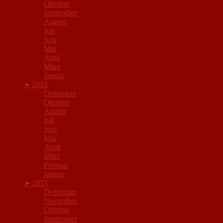
Oktober
September
August
Juli
Juni
Mai
April
März
Januar
►
2016
Dezember
Oktober
August
Juli
Juni
Mai
April
März
Februar
Januar
►
2015
Dezember
November
Oktober
September