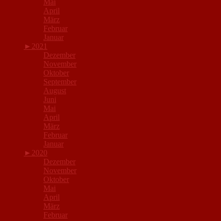
Mai
April
März
Februar
Januar
►
2021
Dezember
November
Oktober
September
August
Juni
Mai
April
März
Februar
Januar
►
2020
Dezember
November
Oktober
Mai
April
März
Februar