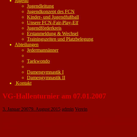
Jugend
Jugendleitung
Jugendkonzept des FCN
Kinder- und Jugendfußball
Unsere FCN-Fair-Play-Elf
Jugendförderkreis
Erstanmeldung & Wechsel
Trainingszeiten und Platzbelegung
Abteilungen
Jedermannänner
Taekwondo
Damengymnastik I
Damengymnastik II
Kontakt
VG-Hallenturnier am 07.01.2007
3. Januar 2007
9. August 2015
admin
Verein
Wie jedes Jahr, richtet auch diesmal der VFB-Bodenheim das traditionelle
treten hier im Wettstreit gegeneinander an. Sieger ist die Gemeinde, welche
nehmen.