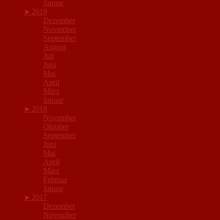
Januar
►
2019
Dezember
November
September
August
Juli
Juni
Mai
April
März
Januar
►
2018
November
Oktober
September
Juni
Mai
April
März
Februar
Januar
►
2017
Dezember
November