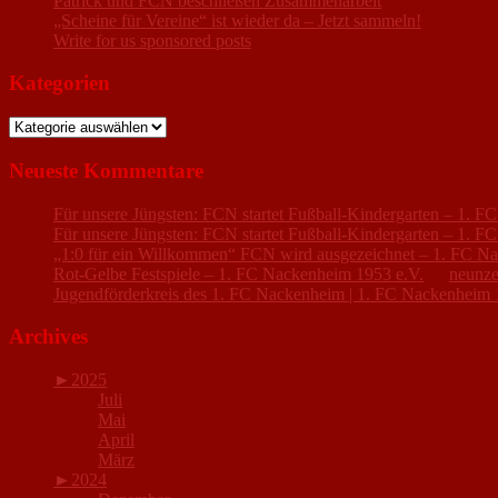
Patrick und FCN beschließen Zusammenarbeit
„Scheine für Vereine“ ist wieder da – Jetzt sammeln!
Write for us sponsored posts
Kategorien
Kategorien
Neueste Kommentare
Für unsere Jüngsten: FCN startet Fußball-Kindergarten – 1. 
Für unsere Jüngsten: FCN startet Fußball-Kindergarten – 1. 
„1:0 für ein Willkommen“ FCN wird ausgezeichnet – 1. FC N
Rot-Gelbe Festspiele – 1. FC Nackenheim 1953 e.V.
zu
neunze
Jugendförderkreis des 1. FC Nackenheim | 1. FC Nackenheim 
Archives
►
2025
Juli
Mai
April
März
►
2024