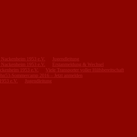
FC Nackenheim 1953 e.V.
zu
Jugendleitung
FC Nackenheim 1953 e.V.
zu
Erstanmeldung & Wechsel
ackenheim 1953 e.V.
zu
Viele Transporter voller Hilfsbereitschaft
hn53-Sommercamp 2016 – Jetzt anmelden
1953 e.V.
zu
Jugendleitung