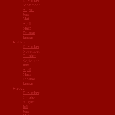
Dezember
September
August
Juni
Mai
April
März
Februar
Januar
►
2023
Dezember
November
Oktober
September
Juni
April
März
Februar
Januar
►
2022
Dezember
Oktober
August
Juli
Juni