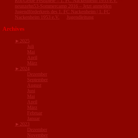
Rot-Gelbe Festspiele – 1. FC Nackenheim 1953 e.V.
zu
neunzehn53-Sommercamp 2016 – Jetzt anmelden
Jugendförderkreis des 1. FC Nackenheim | 1. FC
Nackenheim 1953 e.V.
zu
Jugendleitung
Archives
►
2025
Juli
Mai
April
März
►
2024
Dezember
September
August
Juni
Mai
April
März
Februar
Januar
►
2023
Dezember
November