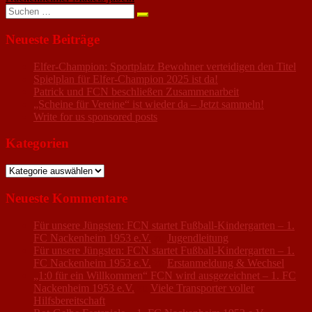
Suchen
nach:
Neueste Beiträge
Elfer-Champion: Sportplatz Bewohner verteidigen den Titel
Spielplan für Elfer-Champion 2025 ist da!
Patrick und FCN beschließen Zusammenarbeit
„Scheine für Vereine“ ist wieder da – Jetzt sammeln!
Write for us sponsored posts
Kategorien
Kategorien
Neueste Kommentare
Für unsere Jüngsten: FCN startet Fußball-Kindergarten – 1.
FC Nackenheim 1953 e.V.
zu
Jugendleitung
Für unsere Jüngsten: FCN startet Fußball-Kindergarten – 1.
FC Nackenheim 1953 e.V.
zu
Erstanmeldung & Wechsel
„1:0 für ein Willkommen“ FCN wird ausgezeichnet – 1. FC
Nackenheim 1953 e.V.
zu
Viele Transporter voller
Hilfsbereitschaft