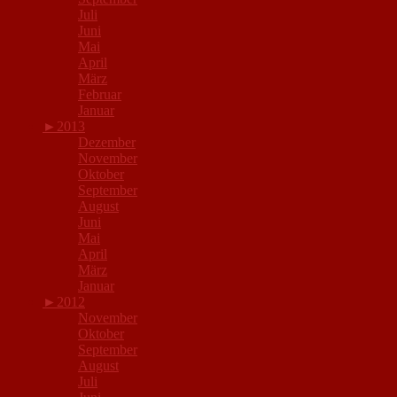
Juli
Juni
Mai
April
März
Februar
Januar
►
2013
Dezember
November
Oktober
September
August
Juni
Mai
April
März
Januar
►
2012
November
Oktober
September
August
Juli