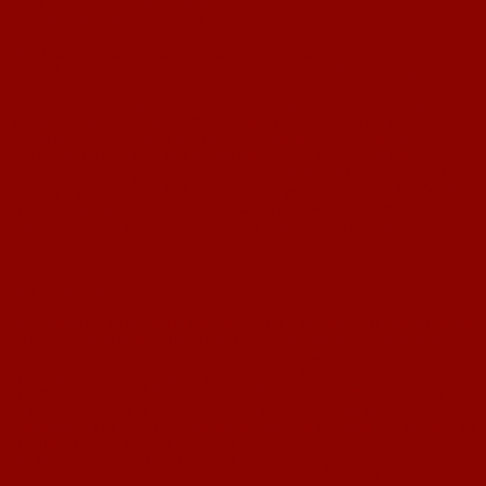
Sachen Führung, Sportangebot, Finanzierung, Marketing und
Verwaltung/Organisation inklusive EDV.
Vor diesem Hintergrund bietet der Sportbund nunmehr jährlich
Ausbildungsreihen für Führungskräfte an – den Vereinmanager.
Durch die Einführung von Kursen für Führungskräfte im Fußballsport
möchte der Sportbund die Funktionsträger in den Fußballvereinen
unterstützen. Die Ausbildung zum Vereinsmanager erfolgt, analog der
Trainerausbildung, über die Lizenzstufen -C und -B. Der erfolgreich
abgeschlossene Lehrgang der jeweiligen Ausbildungsstufe berechtigt zur
Beantragung der Lizenz des Deutschen Olympischen Sportbundes (DOSB)
für Vereinsmanager -C und -B im Fußballsport. Die Lizenz wird vom
jeweiligen Landessportbund ausgestellt und ist vier Jahre gültig.
Vereinsmanager -C
Die Ausbildung zum Vereinsmanager -C bildet die erste Stufe der durch den
Deutschen Olympischen Sportbund (DOSB) lizenzierten Ausbildung der
Vereinsmanager. Sie beschäftigt sich vorrangig mit den Themen Führung,
Sportangebot, Finanzierung, Organisation, Marketing, Sponsoring,
Finanzen, Steuern und EDV. Aber auch Bereiche, wie der Fußballverein
und sein Umfeld, die Zusammenarbeit mit externen Institutionen (z.B.
Landessportbünde, Schulen oder andere Sportvereine) oder Rechtsfragen zu
Sportlern und Verein werden behandelt.
Mit dieser Basisausbildung können die Vereinsmanager -C Aufgaben in den
einzelnen Bereichen des Vereins selbstständig bearbeiten und zu deren