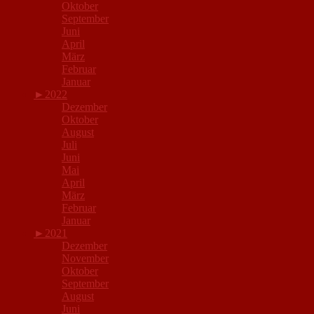
Oktober
September
Juni
April
März
Februar
Januar
►
2022
Dezember
Oktober
August
Juli
Juni
Mai
April
März
Februar
Januar
►
2021
Dezember
November
Oktober
September
August
Juni