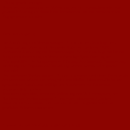
Lösung gezielt beitragen.
Neben der Voraussetzung der Vollendung des 16. Lebensjahres wird eine
gewisse Erfahrung im Bereich der Vereinsarbeit und des ehrenamtlichen
Engagements empfohlen.
Vereinsmanager -B
Die Ausbildung zum Vereinsmanager -B baut auf der Grundlage der C-
Lizenz auf und bildet somit die zweite Stufe der durch den DOSB
lizenzierten Ausbildung der Vereinsmanager. Sie berücksichtigt die für die
Aufgabenwahrnehmung im Verein notwendige Spezialisierung der
Führungskräfte. Die Aufgabenfelder Führung, Sportangebot, Finanzierung,
Marketing und Organisation/ Verwaltung werden hierbei tiefer gehend
bearbeitet.
Der angehende Vereinsmanager -B muss mindestens zwei dieser Bereiche als
Schwerpunkte wählen und erfolgreich abschließen. Diese spezifische und
spezialisierte Ausbildung befähigt den Absolventen ein Fachressort
verantwortlich zu leiten.
Voraussetzungen sind, neben der Vollendung des 18. Lebensjahres, der
Nachweis des Vereinsmanagers -C und einer mindestens 2-jährigen
Mitarbeit im Sportverein oder -verband in den Tätigkeitsfeldern der
gewählten Schwerpunktthemen.
Absolventen der Vereinsmanagerausbildung