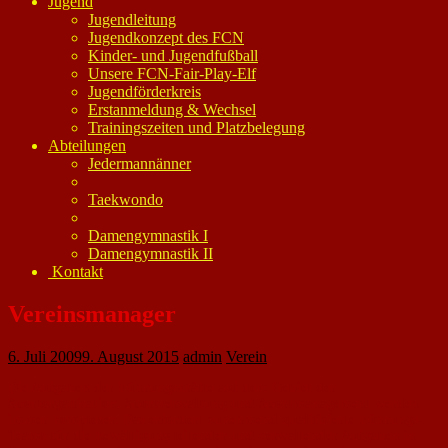
Jugend
Jugendleitung
Jugendkonzept des FCN
Kinder- und Jugendfußball
Unsere FCN-Fair-Play-Elf
Jugendförderkreis
Erstanmeldung & Wechsel
Trainingszeiten und Platzbelegung
Abteilungen
Jedermannänner
Taekwondo
Damengymnastik I
Damengymnastik II
Kontakt
Vereinsmanager
6. Juli 2009
9. August 2015
admin
Verein
Die Aufgaben der Führungskräfte auf dem Gebiet der
Sportorganisation, Sportverwaltung und Sportmanagement werden
immer komplexer. Das erfordert zunehmend qualifizierte Führungs-
Teams für die Bewältigung leitender und verwaltender Aufgaben in