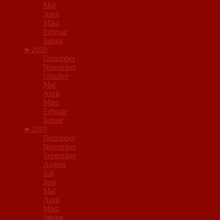
Mai
April
März
Februar
Januar
►
2020
Dezember
November
Oktober
Mai
April
März
Februar
Januar
►
2019
Dezember
November
September
August
Juli
Juni
Mai
April
März
Januar