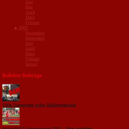
Juni
Mai
April
März
Februar
►
2005
November
September
Juni
April
März
Februar
Januar
Beliebte Beiträge
Viele Transporter voller Hilfsbereitschaft
18. November 2015
neunzehn53-Sommercamp 2016 – Jetzt anmelden
1. März 2016