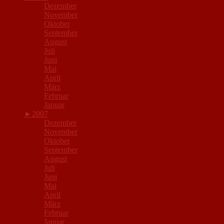
Dezember
November
Oktober
September
August
Juli
Juni
Mai
April
März
Februar
Januar
►
2007
Dezember
November
Oktober
September
August
Juli
Juni
Mai
April
März
Februar
Januar