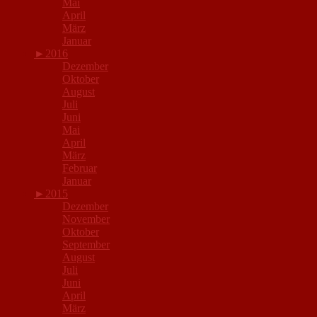
Mai
April
März
Januar
►
2016
Dezember
Oktober
August
Juli
Juni
Mai
April
März
Februar
Januar
►
2015
Dezember
November
Oktober
September
August
Juli
Juni
April
März