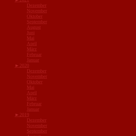
Dezember
November
Oktober
September
August
Juni
Mai
April
März
Februar
Januar
►
2020
Dezember
November
Oktober
Mai
April
März
Februar
Januar
►
2019
Dezember
November
September