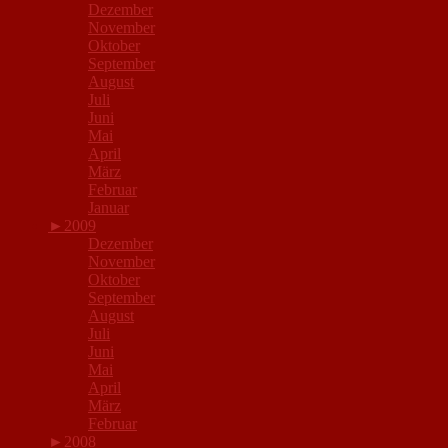
Dezember
November
Oktober
September
August
Juli
Juni
Mai
April
März
Februar
Januar
►
2009
Dezember
November
Oktober
September
August
Juli
Juni
Mai
April
März
Februar
►
2008