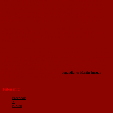
diese Woche sowohl eine mündliche, als auch eine praktische Prüfung.
Unter der Aufsicht von Stützpunkte- und DFB-Honorartrainer Andreas
Hölscher bewiesen die beiden Jugendtrainer ein gutes Händchen bei der
Auswahl der Praxisübungen und überzeugten die anwesenden Prüfer. Wir
gratulieren den beiden Brüdern zum Bestehen der Lizenz und wünschen
auch weiterhin viel Erfolg bei ihrer Tätigkeit als FCN-Jugendtrainer.
Insgesamt zehn Tage in Edenkoben sowie eine Hospitation am DFB-
Stützpunkt Mainz-Drais, ein Nachweis über einen Erste-Hilfe-Kurs und ein
eintragsfreies polizeiliches Führungszeugnis waren Voraussetzung für die
Zulassung zur Prüfung.
Mit der Qualifikation zweier weiterer Trainer setzt der 1. FC Nackenheim
seinen Kurs weiter fort und wird sich auch in Zukunft dafür einsetzen, dass
immer mehr Jugendbetreuer Fortbildungen im Bereich der Trainingsleitung
absolvieren. Unter den derzeit 25 Jugendtrainern haben wir aktuell fünf
Lizenztrainer und mit Sven Böhm einen weiteren angehenden, der bereits
einen Teil der Ausbildung fertig gestellt hat. Interessierte Eltern, Betreuer
oder Trainer können sich stets an unseren
Jugendleiter Martin Imruck
wenden und über die Aus- und Fortbildungsmöglichkeiten informieren
lassen.
Teilen mit:
Facebook
X
E-Mail