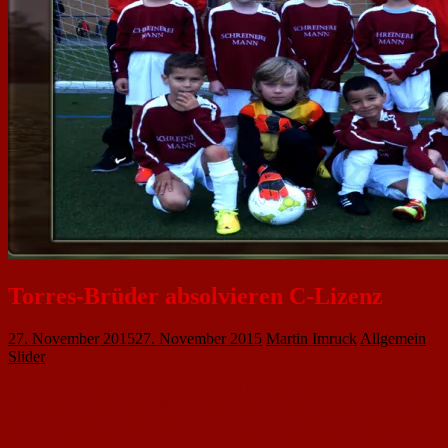
Torres-Brüder absolvieren C-Lizenz
27. November 2015
27. November 2015
Martin Imruck
Allgemein
,
Slider
Die aktuellen E-Jugendtrainer des 1. FC Nackenheim, Alexander und Oliver
Torres Almargo, haben in dieser Woche erfolgreich ihre DFB-Trainer C-
Lizenz abgeschlossen. In der Sportschule des Südwestdeutschen
Fußballverbandes (SWFV) in Edenkoben absolvierten Alexander und Oliver