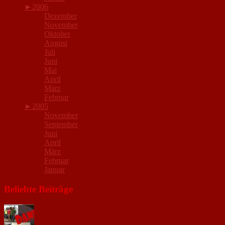
►
2006
Dezember
November
Oktober
August
Juli
Juni
Mai
April
März
Februar
►
2005
November
September
Juni
April
März
Februar
Januar
Beliebte Beiträge