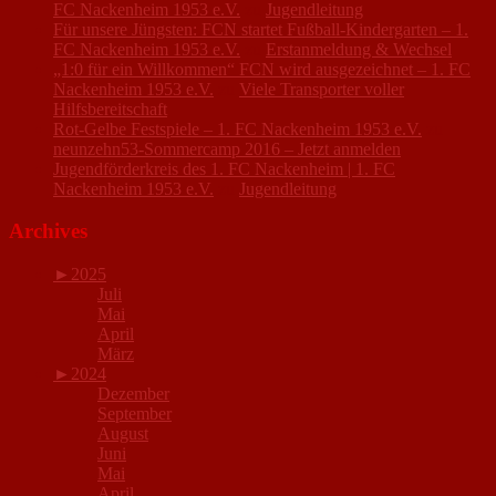
FC Nackenheim 1953 e.V.
zu
Jugendleitung
Für unsere Jüngsten: FCN startet Fußball-Kindergarten – 1.
FC Nackenheim 1953 e.V.
zu
Erstanmeldung & Wechsel
„1:0 für ein Willkommen“ FCN wird ausgezeichnet – 1. FC
Nackenheim 1953 e.V.
zu
Viele Transporter voller
Hilfsbereitschaft
Rot-Gelbe Festspiele – 1. FC Nackenheim 1953 e.V.
zu
neunzehn53-Sommercamp 2016 – Jetzt anmelden
Jugendförderkreis des 1. FC Nackenheim | 1. FC
Nackenheim 1953 e.V.
zu
Jugendleitung
Archives
►
2025
Juli
Mai
April
März
►
2024
Dezember
September
August
Juni
Mai
April