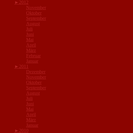
►
2012
November
Oktober
September
August
Juli
Juni
Mai
April
März
Februar
Januar
►
2011
Dezember
November
Oktober
September
August
Juli
Juni
Mai
April
März
Januar
►
2010