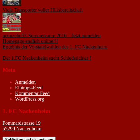
Viele Transporter voller Hilfsbereitschaft
18. November 2015
neunzehn53-Sommercamp 2016 – Jetzt anmelden
1. März 2016
Homepage endlich online!!!
14. Januar 2005
Ergebnis der Vorstandwahlen des 1. FC Nackenheim
9. Oktober
2020
Der 1.FC Nackenheim sucht Schiedsrichter !
19. Februar 2005
Meta
Anmelden
Eintrags-Feed
Kommentar-Feed
WordPress.org
1. FC Nackenheim
Pommardstrasse 19
55299 Nackenheim