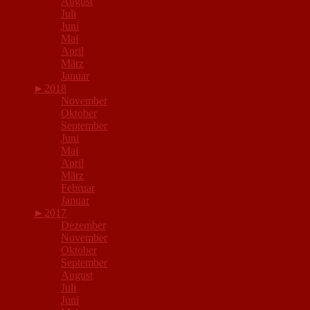
August
Juli
Juni
Mai
April
März
Januar
►
2018
November
Oktober
September
Juni
Mai
April
März
Februar
Januar
►
2017
Dezember
November
Oktober
September
August
Juli
Juni