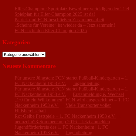
Elfer-Champion: Sportplatz Bewohner verteidigen den Titel
Spielplan für Elfer-Champion 2025 ist da!
Patrick und FCN beschließen Zusammenarbeit
„Scheine für Vereine“ ist wieder da – Jetzt sammeln!
FCN sucht den Elfer-Champion 2025
Kategorien
Kategorien
Neueste Kommentare
Für unsere Jüngsten: FCN startet Fußball-Kindergarten – 1.
FC Nackenheim 1953 e.V.
zu
Jugendleitung
Für unsere Jüngsten: FCN startet Fußball-Kindergarten – 1.
FC Nackenheim 1953 e.V.
zu
Erstanmeldung & Wechsel
„1:0 für ein Willkommen“ FCN wird ausgezeichnet – 1. FC
Nackenheim 1953 e.V.
zu
Viele Transporter voller
Hilfsbereitschaft
Rot-Gelbe Festspiele – 1. FC Nackenheim 1953 e.V.
zu
neunzehn53-Sommercamp 2016 – Jetzt anmelden
Jugendförderkreis des 1. FC Nackenheim | 1. FC
Nackenheim 1953 e.V.
zu
Jugendleitung