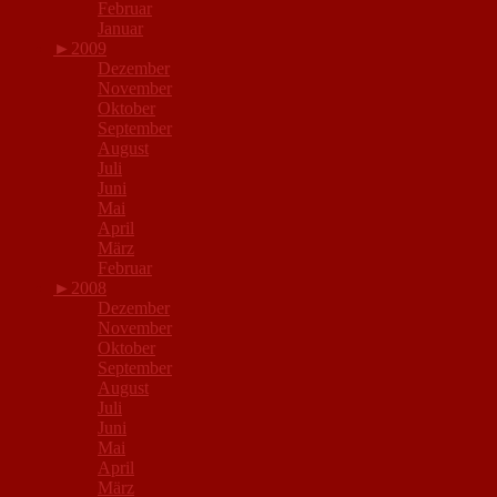
Februar
Januar
►
2009
Dezember
November
Oktober
September
August
Juli
Juni
Mai
April
März
Februar
►
2008
Dezember
November
Oktober
September
August
Juli
Juni
Mai
April
März