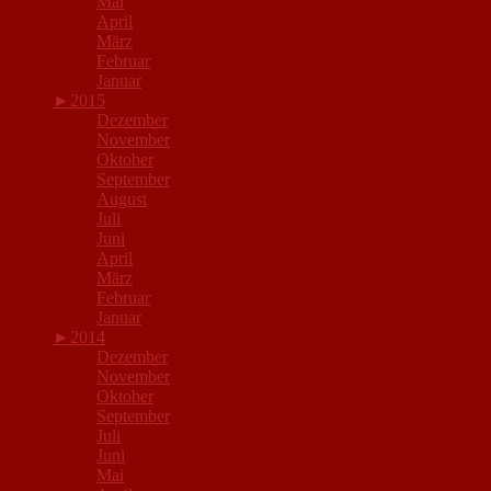
Mai
April
März
Februar
Januar
►
2015
Dezember
November
Oktober
September
August
Juli
Juni
April
März
Februar
Januar
►
2014
Dezember
November
Oktober
September
Juli
Juni
Mai