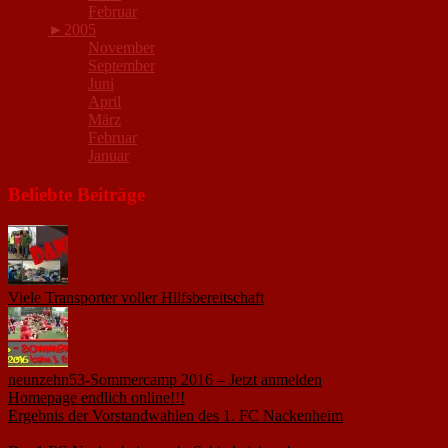
Februar
►
2005
November
September
Juni
April
März
Februar
Januar
Beliebte Beiträge
Viele Transporter voller Hilfsbereitschaft
18. November 2015
neunzehn53-Sommercamp 2016 – Jetzt anmelden
1. März 2016
Homepage endlich online!!!
14. Januar 2005
Ergebnis der Vorstandwahlen des 1. FC Nackenheim
9. Oktober
2020