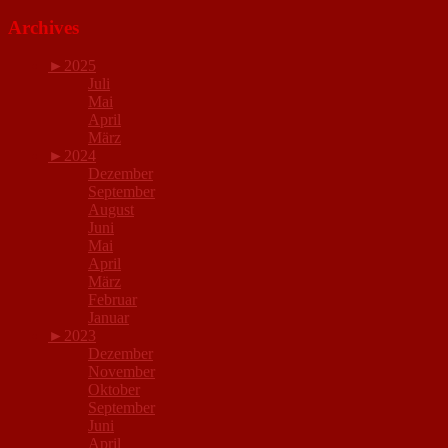
Archives
►
2025
Juli
Mai
April
März
►
2024
Dezember
September
August
Juni
Mai
April
März
Februar
Januar
►
2023
Dezember
November
Oktober
September
Juni
April