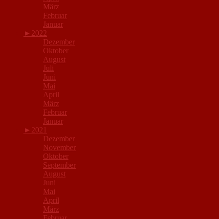
März
Februar
Januar
►
2022
Dezember
Oktober
August
Juli
Juni
Mai
April
März
Februar
Januar
►
2021
Dezember
November
Oktober
September
August
Juni
Mai
April
März
Februar