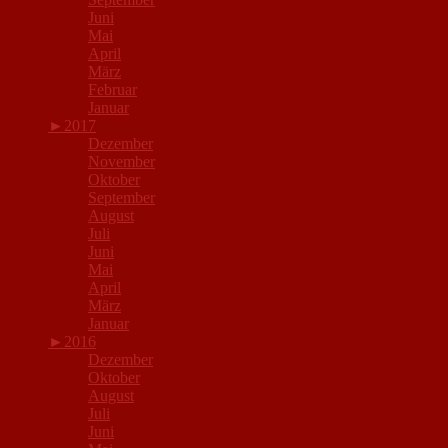
Juni
Mai
April
März
Februar
Januar
►
2017
Dezember
November
Oktober
September
August
Juli
Juni
Mai
April
März
Januar
►
2016
Dezember
Oktober
August
Juli
Juni