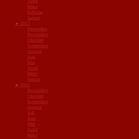
April
März
Februar
Januar
►
2013
Dezember
November
Oktober
September
August
Juni
Mai
April
März
Januar
►
2012
November
Oktober
September
August
Juli
Juni
Mai
April
März