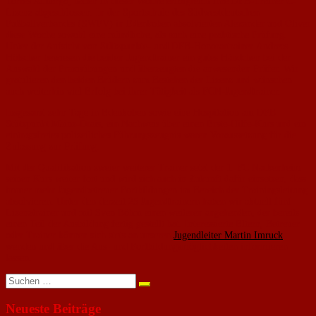
Torres Almargo, haben in dieser Woche erfolgreich ihre DFB-Trainer C-
Lizenz abgeschlossen. In der Sportschule des Südwestdeutschen
Fußballverbandes (SWFV) in Edenkoben absolvierten Alexander und Oliver
diese Woche sowohl eine mündliche, als auch eine praktische Prüfung.
Unter der Aufsicht von Stützpunkte- und DFB-Honorartrainer Andreas
Hölscher bewiesen die beiden Jugendtrainer ein gutes Händchen bei der
Auswahl der Praxisübungen und überzeugten die anwesenden Prüfer. Wir
gratulieren den beiden Brüdern zum Bestehen der Lizenz und wünschen
auch weiterhin viel Erfolg bei ihrer Tätigkeit als FCN-Jugendtrainer.
Insgesamt zehn Tage in Edenkoben sowie eine Hospitation am DFB-
Stützpunkt Mainz-Drais, ein Nachweis über einen Erste-Hilfe-Kurs und ein
eintragsfreies polizeiliches Führungszeugnis waren Voraussetzung für die
Zulassung zur Prüfung.
Mit der Qualifikation zweier weiterer Trainer setzt der 1. FC Nackenheim
seinen Kurs weiter fort und wird sich auch in Zukunft dafür einsetzen, dass
immer mehr Jugendbetreuer Fortbildungen im Bereich der Trainingsleitung
absolvieren. Unter den derzeit 25 Jugendtrainern haben wir aktuell fünf
Lizenztrainer und mit Sven Böhm einen weiteren angehenden, der bereits
einen Teil der Ausbildung fertig gestellt hat. Interessierte Eltern, Betreuer
oder Trainer können sich stets an unseren
Jugendleiter Martin Imruck
wenden und über die Aus- und Fortbildungsmöglichkeiten informieren
lassen.
Suchen
nach:
Neueste Beiträge