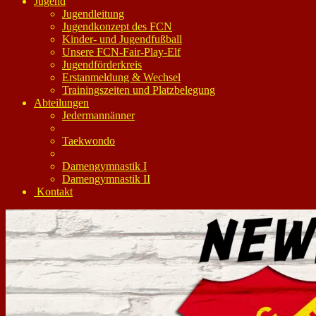
Jugend
Jugendleitung
Jugendkonzept des FCN
Kinder- und Jugendfußball
Unsere FCN-Fair-Play-Elf
Jugendförderkreis
Erstanmeldung & Wechsel
Trainingszeiten und Platzbelegung
Abteilungen
Jedermannänner
Taekwondo
Damengymnastik I
Damengymnastik II
Kontakt