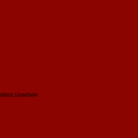
rsucht für diesen Einsatz zu werben. Wir, der Vorstand, hoffen sehr, dass aus
ndet die Aktion zwischen 11:30 und 12:30 Uhr, dies hängt allerdings auch von
auberen Gemarkung