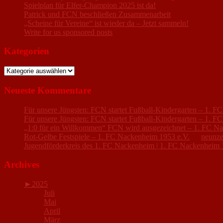
Spielplan für Elfer-Champion 2025 ist da!
Patrick und FCN beschließen Zusammenarbeit
„Scheine für Vereine“ ist wieder da – Jetzt sammeln!
Write for us sponsored posts
Kategorien
Kategorien
Neueste Kommentare
Für unsere Jüngsten: FCN startet Fußball-Kindergarten – 1. 
Für unsere Jüngsten: FCN startet Fußball-Kindergarten – 1. 
„1:0 für ein Willkommen“ FCN wird ausgezeichnet – 1. FC N
Rot-Gelbe Festspiele – 1. FC Nackenheim 1953 e.V.
zu
neunze
Jugendförderkreis des 1. FC Nackenheim | 1. FC Nackenheim 
Archives
►
2025
Juli
Mai
April
März