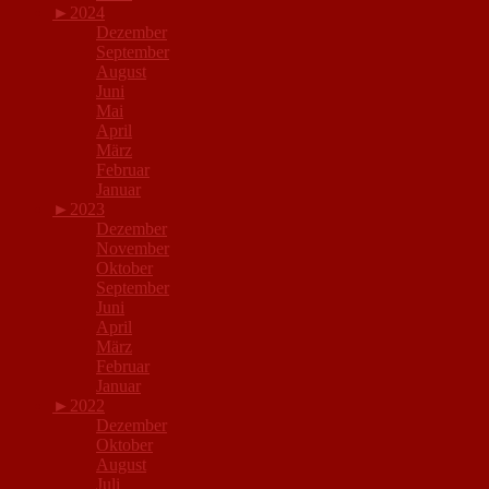
►
2024
Dezember
September
August
Juni
Mai
April
März
Februar
Januar
►
2023
Dezember
November
Oktober
September
Juni
April
März
Februar
Januar
►
2022
Dezember
Oktober
August
Juli