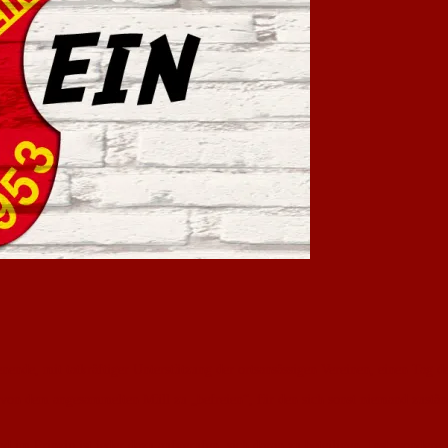
nde, mit tatkräftiger Unterstützung der ortsansässigen Vereinen, einen Tag 
rt von dem angesammelten Müll zu „befreien“, für den sich sonst niemand zustä
 und im Prinzip ist jeder dazu aufgerufen, sich daran zu beteiligen. Insbeson