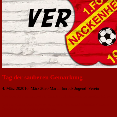
Tag der sauberen Gemarkung
4. März 2020
16. März 2020
Martin Imruck
Jugend
,
Verein
Wie jedes Jahr veranstaltet die Gemeinde Nackenheim am zweiten Märzwochene
Ziel der ganzen Geschichte ist es, in einer Gemeinschaftsleistung unseren O
Sportplatz zugesprochen bekommen.
Letztendlich ist es eine Aktion, von der Gemeinschaft für die Gemeinschaft