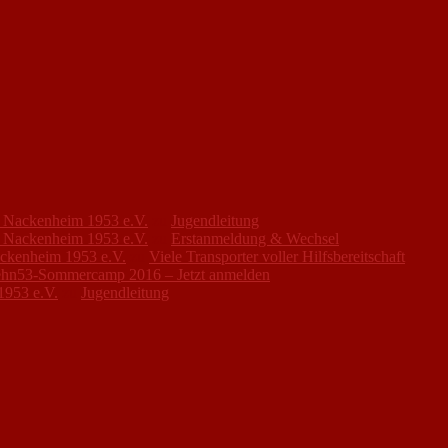
FC Nackenheim 1953 e.V.
zu
Jugendleitung
FC Nackenheim 1953 e.V.
zu
Erstanmeldung & Wechsel
ackenheim 1953 e.V.
zu
Viele Transporter voller Hilfsbereitschaft
hn53-Sommercamp 2016 – Jetzt anmelden
1953 e.V.
zu
Jugendleitung