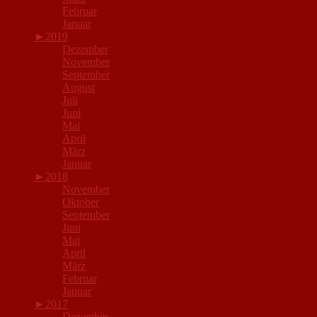
Februar
Januar
►
2019
Dezember
November
September
August
Juli
Juni
Mai
April
März
Januar
►
2018
November
Oktober
September
Juni
Mai
April
März
Februar
Januar
►
2017
Dezember