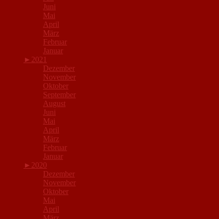
Juni
Mai
April
März
Februar
Januar
►
2021
Dezember
November
Oktober
September
August
Juni
Mai
April
März
Februar
Januar
►
2020
Dezember
November
Oktober
Mai
April
März