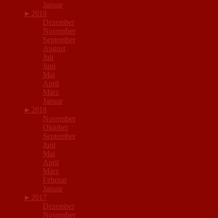
Januar
►
2019
Dezember
November
September
August
Juli
Juni
Mai
April
März
Januar
►
2018
November
Oktober
September
Juni
Mai
April
März
Februar
Januar
►
2017
Dezember
November