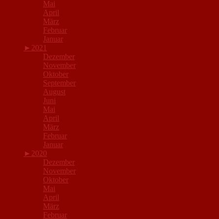
Mai
April
März
Februar
Januar
►
2021
Dezember
November
Oktober
September
August
Juni
Mai
April
März
Februar
Januar
►
2020
Dezember
November
Oktober
Mai
April
März
Februar