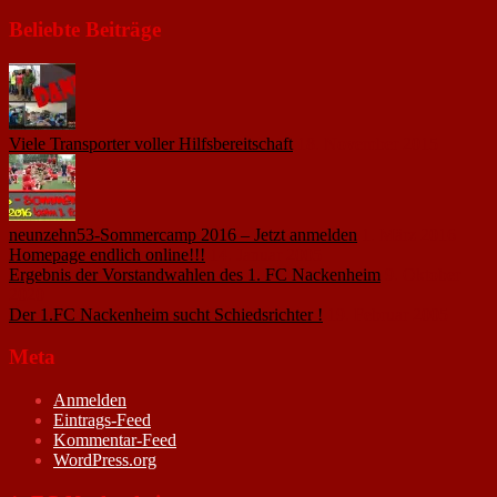
Beliebte Beiträge
Viele Transporter voller Hilfsbereitschaft
18. November 2015
neunzehn53-Sommercamp 2016 – Jetzt anmelden
1. März 2016
Homepage endlich online!!!
14. Januar 2005
Ergebnis der Vorstandwahlen des 1. FC Nackenheim
9. Oktober
2020
Der 1.FC Nackenheim sucht Schiedsrichter !
19. Februar 2005
Meta
Anmelden
Eintrags-Feed
Kommentar-Feed
WordPress.org