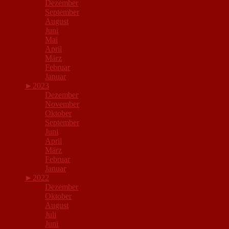
Dezember
September
August
Juni
Mai
April
März
Februar
Januar
►
2023
Dezember
November
Oktober
September
Juni
April
März
Februar
Januar
►
2022
Dezember
Oktober
August
Juli
Juni