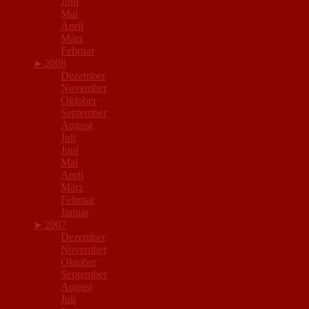
Juni
Mai
April
März
Februar
►
2008
Dezember
November
Oktober
September
August
Juli
Juni
Mai
April
März
Februar
Januar
►
2007
Dezember
November
Oktober
September
August
Juli