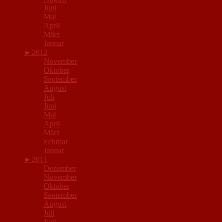
Juni
Mai
April
März
Januar
►
2012
November
Oktober
September
August
Juli
Juni
Mai
April
März
Februar
Januar
►
2011
Dezember
November
Oktober
September
August
Juli
Juni