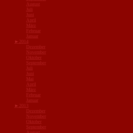
August
Juli
Juni
April
März
Februar
Januar
►
2014
Dezember
November
Oktober
September
Juli
Juni
Mai
April
März
Februar
Januar
►
2013
Dezember
November
Oktober
September
August