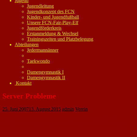
Jugend
Jugendleitung
Jugendkonzept des FCN
Kinder- und Jugendfußball
Unsere FCN-Fair-Play-Elf
Jugendförderkreis
Erstanmeldung & Wechsel
Trainingszeiten und Platzbelegung
Abteilungen
Jedermannänner
Taekwondo
Damengymnastik I
Damengymnastik II
Kontakt
Server Probleme
25. Juni 2007
13. August 2015
admin
Verein
Aufgrund von technischen Problemen war die Homepage des 1. FC
Nackenheim am vergangenen Wochenden nicht erreichbar. Es hat mich
zwar das komplette Wochende gekostet, aber die Seite steht nun wieder
stabil zur Verfügung.