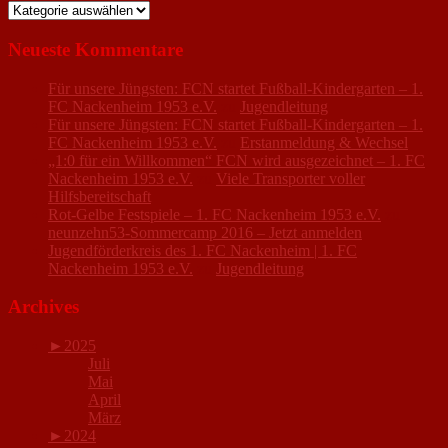
Kategorien
Neueste Kommentare
Für unsere Jüngsten: FCN startet Fußball-Kindergarten – 1.
FC Nackenheim 1953 e.V.
zu
Jugendleitung
Für unsere Jüngsten: FCN startet Fußball-Kindergarten – 1.
FC Nackenheim 1953 e.V.
zu
Erstanmeldung & Wechsel
„1:0 für ein Willkommen“ FCN wird ausgezeichnet – 1. FC
Nackenheim 1953 e.V.
zu
Viele Transporter voller
Hilfsbereitschaft
Rot-Gelbe Festspiele – 1. FC Nackenheim 1953 e.V.
zu
neunzehn53-Sommercamp 2016 – Jetzt anmelden
Jugendförderkreis des 1. FC Nackenheim | 1. FC
Nackenheim 1953 e.V.
zu
Jugendleitung
Archives
►
2025
Juli
Mai
April
März
►
2024