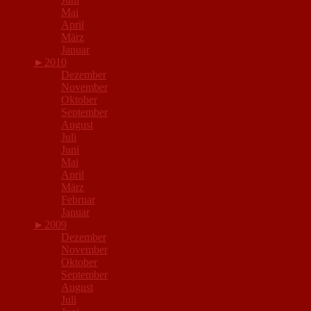
Mai
April
März
Januar
►
2010
Dezember
November
Oktober
September
August
Juli
Juni
Mai
April
März
Februar
Januar
►
2009
Dezember
November
Oktober
September
August
Juli