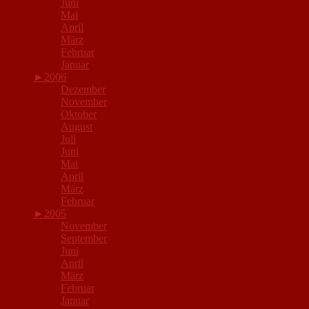
Juni
Mai
April
März
Februar
Januar
►
2006
Dezember
November
Oktober
August
Juli
Juni
Mai
April
März
Februar
►
2005
November
September
Juni
April
März
Februar
Januar