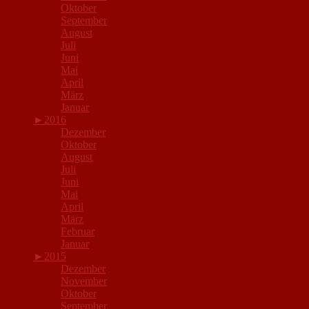
Oktober
September
August
Juli
Juni
Mai
April
März
Januar
►
2016
Dezember
Oktober
August
Juli
Juni
Mai
April
März
Februar
Januar
►
2015
Dezember
November
Oktober
September