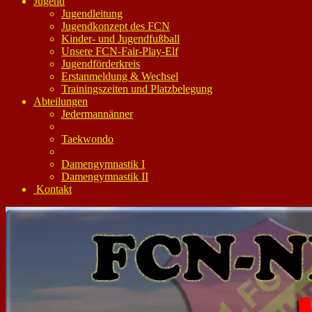
Jugend
Jugendleitung
Jugendkonzept des FCN
Kinder- und Jugendfußball
Unsere FCN-Fair-Play-Elf
Jugendförderkreis
Erstanmeldung & Wechsel
Trainingszeiten und Platzbelegung
Abteilungen
Jedermannänner
Taekwondo
Damengymnastik I
Damengymnastik II
Kontakt