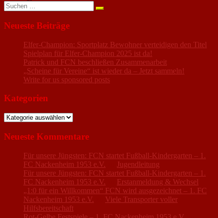
Suchen
nach:
Neueste Beiträge
Elfer-Champion: Sportplatz Bewohner verteidigen den Titel
Spielplan für Elfer-Champion 2025 ist da!
Patrick und FCN beschließen Zusammenarbeit
„Scheine für Vereine“ ist wieder da – Jetzt sammeln!
Write for us sponsored posts
Kategorien
Kategorien
Neueste Kommentare
Für unsere Jüngsten: FCN startet Fußball-Kindergarten – 1.
FC Nackenheim 1953 e.V.
zu
Jugendleitung
Für unsere Jüngsten: FCN startet Fußball-Kindergarten – 1.
FC Nackenheim 1953 e.V.
zu
Erstanmeldung & Wechsel
„1:0 für ein Willkommen“ FCN wird ausgezeichnet – 1. FC
Nackenheim 1953 e.V.
zu
Viele Transporter voller
Hilfsbereitschaft
Rot-Gelbe Festspiele – 1. FC Nackenheim 1953 e.V.
zu