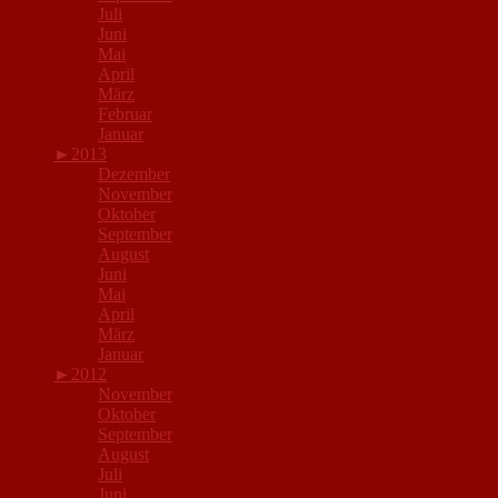
Juli
Juni
Mai
April
März
Februar
Januar
►
2013
Dezember
November
Oktober
September
August
Juni
Mai
April
März
Januar
►
2012
November
Oktober
September
August
Juli
Juni