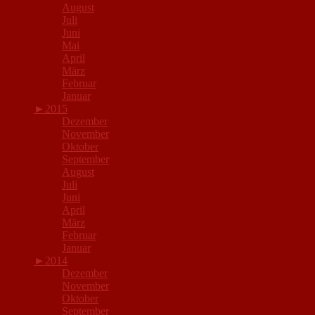
August
Juli
Juni
Mai
April
März
Februar
Januar
►
2015
Dezember
November
Oktober
September
August
Juli
Juni
April
März
Februar
Januar
►
2014
Dezember
November
Oktober
September