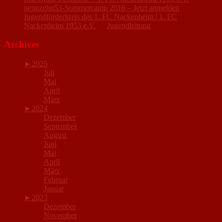
neunzehn53-Sommercamp 2016 – Jetzt anmelden
Jugendförderkreis des 1. FC Nackenheim | 1. FC
Nackenheim 1953 e.V.
zu
Jugendleitung
Archives
►
2025
Juli
Mai
April
März
►
2024
Dezember
September
August
Juni
Mai
April
März
Februar
Januar
►
2023
Dezember
November