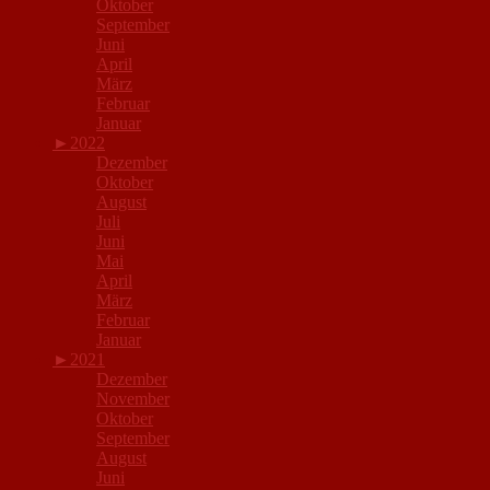
Oktober
September
Juni
April
März
Februar
Januar
►
2022
Dezember
Oktober
August
Juli
Juni
Mai
April
März
Februar
Januar
►
2021
Dezember
November
Oktober
September
August
Juni