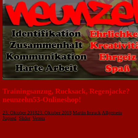
Trainingsanzug, Rucksack, Regenjacke?
neunzehn53-Onlineshop!
23. Oktober 2018
23. Oktober 2018
Martin Imruck
Allgemein
,
Jugend
,
Slider
,
Verein
Liebe FCNler,
mit unserem neunzehn53-Shop wollen wir euch dabei unterstützen, einfach