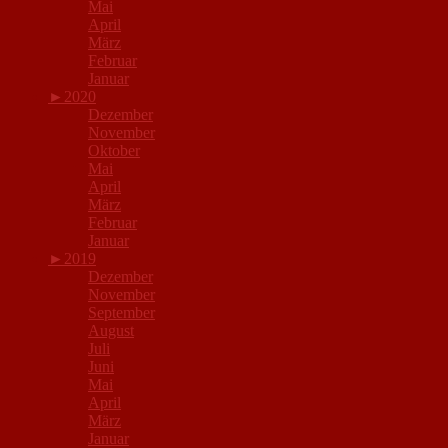
Mai
April
März
Februar
Januar
►
2020
Dezember
November
Oktober
Mai
April
März
Februar
Januar
►
2019
Dezember
November
September
August
Juli
Juni
Mai
April
März
Januar