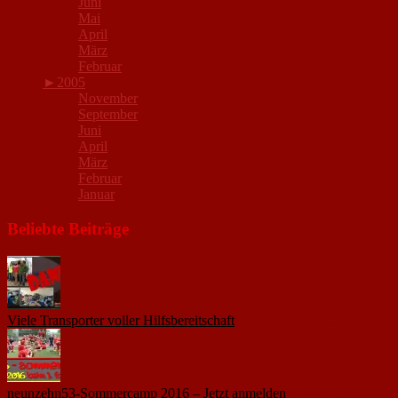
Juni
Mai
April
März
Februar
►
2005
November
September
Juni
April
März
Februar
Januar
Beliebte Beiträge
Viele Transporter voller Hilfsbereitschaft
18. November 2015
neunzehn53-Sommercamp 2016 – Jetzt anmelden
1. März 2016