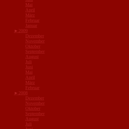
Mai
April
März
Februar
Januar
►
2009
Dezember
November
Oktober
September
August
Juli
Juni
Mai
April
März
Februar
►
2008
Dezember
November
Oktober
September
August
Juli