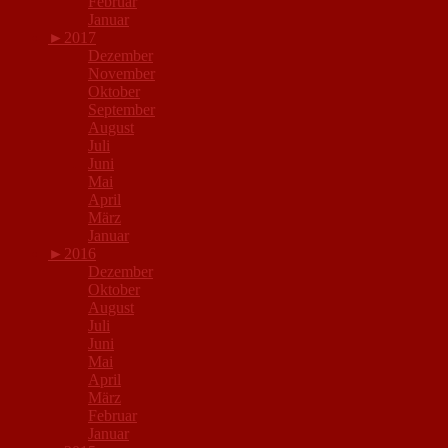
Februar
Januar
►
2017
Dezember
November
Oktober
September
August
Juli
Juni
Mai
April
März
Januar
►
2016
Dezember
Oktober
August
Juli
Juni
Mai
April
März
Februar
Januar