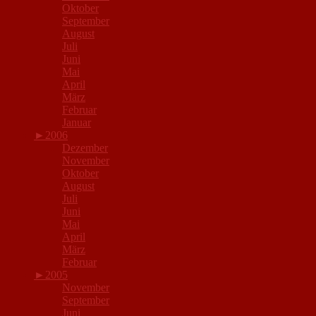
Oktober
September
August
Juli
Juni
Mai
April
März
Februar
Januar
►
2006
Dezember
November
Oktober
August
Juli
Juni
Mai
April
März
Februar
►
2005
November
September
Juni