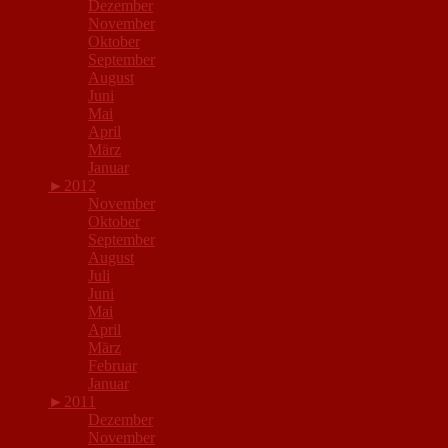
Dezember
November
Oktober
September
August
Juni
Mai
April
März
Januar
►
2012
November
Oktober
September
August
Juli
Juni
Mai
April
März
Februar
Januar
►
2011
Dezember
November