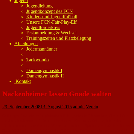
Jugend
Jugendleitung
Jugendkonzept des FCN
Kinder- und Jugendfußball
Unsere FCN-Fair-Play-Elf
Jugendförderkreis
Erstanmeldung & Wechsel
Trainingszeiten und Platzbelegung
Abteilungen
Jedermannänner
Taekwondo
Damengymnastik I
Damengymnastik II
Kontakt
Nackenheimer lassen Gnade walten
29. September 2008
13. August 2015
admin
Verein
Geiberger fand ein recht plakatives Bild: „Wie die Lämmchen, die auf der
Schlachtbank warten.“ So umschrieb der Interims-Abteilungsleiter des 1.
FC Nackenheim die Art und Weise, wie sich die Spieler des TuS Neuhausen
mehr und mehr in ihr Schicksal ergaben. Die Partie endete mit einem 8:0-