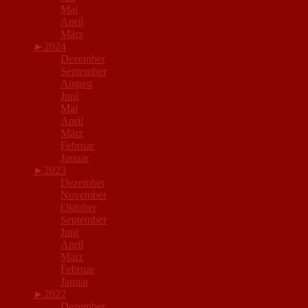
Mai
April
März
►
2024
Dezember
September
August
Juni
Mai
April
März
Februar
Januar
►
2023
Dezember
November
Oktober
September
Juni
April
März
Februar
Januar
►
2022
Dezember