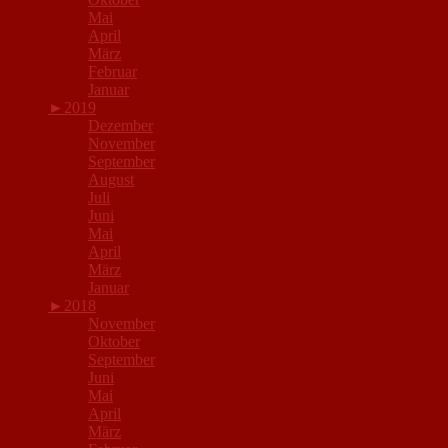
Mai
April
März
Februar
Januar
►
2019
Dezember
November
September
August
Juli
Juni
Mai
April
März
Januar
►
2018
November
Oktober
September
Juni
Mai
April
März