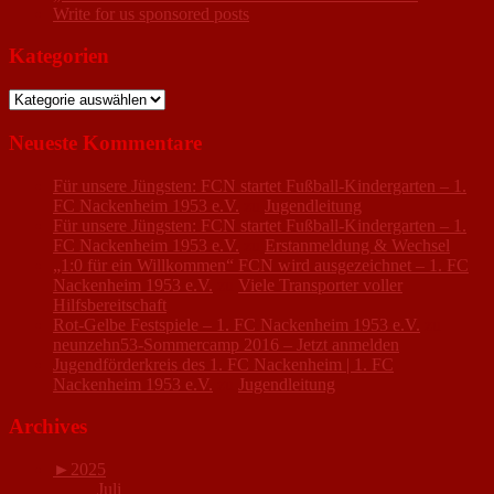
Write for us sponsored posts
Kategorien
Kategorien
Neueste Kommentare
Für unsere Jüngsten: FCN startet Fußball-Kindergarten – 1.
FC Nackenheim 1953 e.V.
zu
Jugendleitung
Für unsere Jüngsten: FCN startet Fußball-Kindergarten – 1.
FC Nackenheim 1953 e.V.
zu
Erstanmeldung & Wechsel
„1:0 für ein Willkommen“ FCN wird ausgezeichnet – 1. FC
Nackenheim 1953 e.V.
zu
Viele Transporter voller
Hilfsbereitschaft
Rot-Gelbe Festspiele – 1. FC Nackenheim 1953 e.V.
zu
neunzehn53-Sommercamp 2016 – Jetzt anmelden
Jugendförderkreis des 1. FC Nackenheim | 1. FC
Nackenheim 1953 e.V.
zu
Jugendleitung
Archives
►
2025
Juli