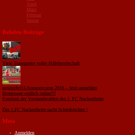
April
März
Februar
Januar
Beliebte Beiträge
Viele Transporter voller Hilfsbereitschaft
18. November 2015
neunzehn53-Sommercamp 2016 – Jetzt anmelden
1. März 2016
Homepage endlich online!!!
14. Januar 2005
Ergebnis der Vorstandwahlen des 1. FC Nackenheim
9. Oktober
2020
Der 1.FC Nackenheim sucht Schiedsrichter !
19. Februar 2005
Meta
Anmelden