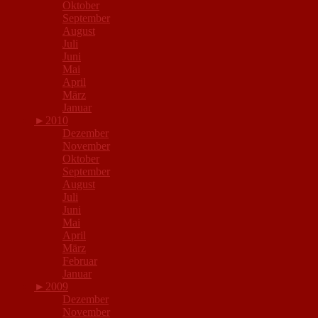
Oktober
September
August
Juli
Juni
Mai
April
März
Januar
►
2010
Dezember
November
Oktober
September
August
Juli
Juni
Mai
April
März
Februar
Januar
►
2009
Dezember
November