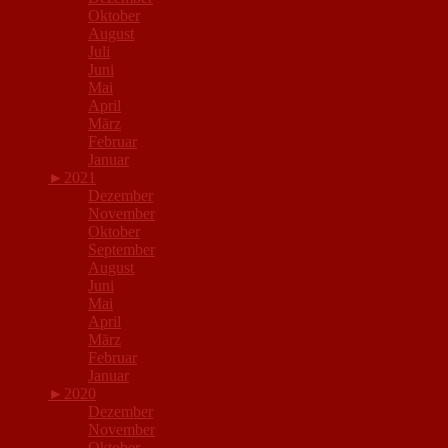
Oktober
August
Juli
Juni
Mai
April
März
Februar
Januar
►
2021
Dezember
November
Oktober
September
August
Juni
Mai
April
März
Februar
Januar
►
2020
Dezember
November
Oktober