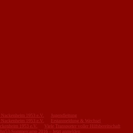
FC Nackenheim 1953 e.V.
zu
Jugendleitung
FC Nackenheim 1953 e.V.
zu
Erstanmeldung & Wechsel
ackenheim 1953 e.V.
zu
Viele Transporter voller Hilfsbereitschaft
hn53-Sommercamp 2016 – Jetzt anmelden