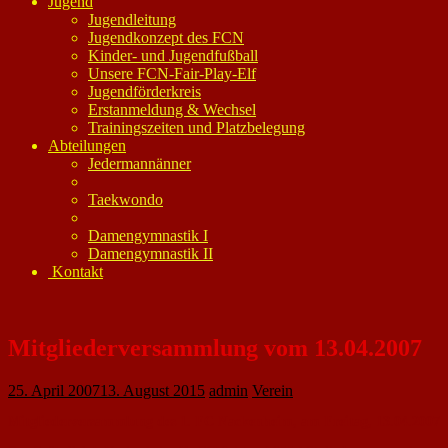
Jugend
Jugendleitung
Jugendkonzept des FCN
Kinder- und Jugendfußball
Unsere FCN-Fair-Play-Elf
Jugendförderkreis
Erstanmeldung & Wechsel
Trainingszeiten und Platzbelegung
Abteilungen
Jedermannänner
Taekwondo
Damengymnastik I
Damengymnastik II
Kontakt
Mitgliederversammlung vom 13.04.2007
25. April 2007
13. August 2015
admin
Verein
Mitgliederversammlung des 1. FC Nackenheim, am Freitag, 13.04.2007