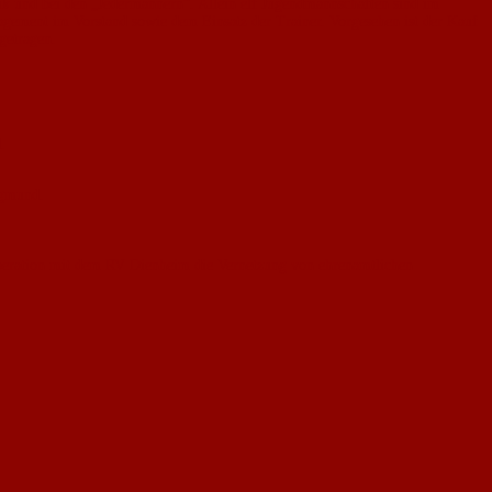
k und bei den „Jedermännern“. Allein elf Jugendmannschaften sind im
agement im Vorstand sowie dem Einsatz der Trainer. Vorgesehen ist der Kauf
getragen.
.
igmund.
operation mit dem RV Dienheim die Vernetzung von ehrenamtlichen