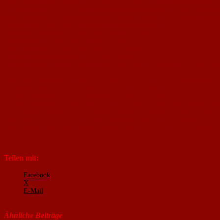
Der Fußballclub Nackenheim (1. FCN) ist auf 855 Mitglieder angewachsen. Ü
Spielbetrieb aktiv. FCN-Vorsitzender Werner Kleinz verwies in der Generalv
einer Laube für die Unterbringung von Gartenmöbeln und die Erhöhung von La
Des Weiteren wurde eine Beitragsanpassung verabschiedet:
Jugendliche / Rentner um 0,50 € pro Monat auf 4,00 €,
Erwachsene um 1,00 € pro Monat auf 6,50 €,
Familienbeitrag um 3,00 € pro Monat auf 11,00 €.
Diese Beitragserhöhung greift zum 01.01.2008.
Diese Beitragsanpassung war notwendig, da die letzte Erhöhung 11 Jahre zurüc
Zahlreiche langjährige Mitglieder wurden mit Urkunden und Nadeln geehrt.
25-jährige Treue: Elke Weihrauch, Erika Rudolf, Joachim Frenz, Günter Loo
40 Jahre Vereinstreue: Doris Lorch und Günter Kullmann.
50 Jahre Vereinstreue: Franz Josef Schmitz, Harald Schnecko und Bernd Wach
Die silberne Ehrennadel für besondere Verdienste ging an Günter Kullmann.
Nach den Berichten der Abteilungsleiter konnte Schatzmeister Manfred Lohm
Vereinsangeboten in Ganztagsschulen an. Im Mittelpunkt sollen die Talentfi
Teilen mit:
Facebook
X
E-Mail
Ähnliche Beiträge