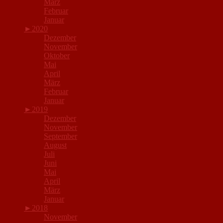
März
Februar
Januar
►
2020
Dezember
November
Oktober
Mai
April
März
Februar
Januar
►
2019
Dezember
November
September
August
Juli
Juni
Mai
April
März
Januar
►
2018
November