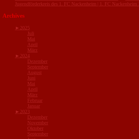
Jugendförderkreis des 1. FC Nackenheim | 1. FC Nackenheim 
Archives
►
2025
Juli
Mai
April
März
►
2024
Dezember
September
August
Juni
Mai
April
März
Februar
Januar
►
2023
Dezember
November
Oktober
September