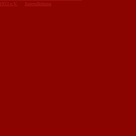
1953 e.V.
zu
Jugendleitung