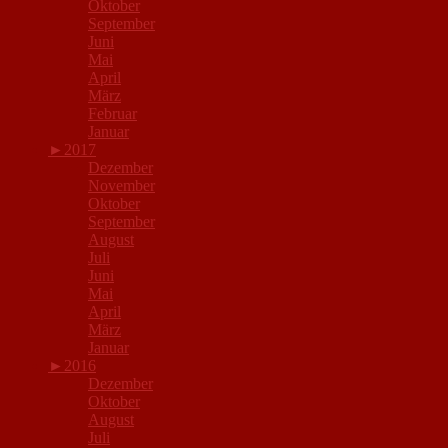
Oktober
September
Juni
Mai
April
März
Februar
Januar
►
2017
Dezember
November
Oktober
September
August
Juli
Juni
Mai
April
März
Januar
►
2016
Dezember
Oktober
August
Juli