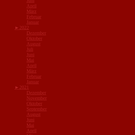
Juni
April
März
Februar
Januar
►
2022
Dezember
Oktober
August
Juli
Juni
Mai
April
März
Februar
Januar
►
2021
Dezember
November
Oktober
September
August
Juni
Mai
April