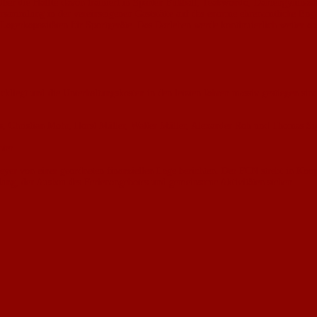
ber die Hälfte davon trainiert in Sparten Fußball, Teakwondo, Damengymnasti
ersammlung in der vereinseigenen Gaststätte auf das enorme ehrenamtliche Eng
gerkapazitäten für Sportgeräte. Das Darlehen werde kontinuierlich weiter ab
kliegt und die Unterhaltungskosten in den letzten Jahren massiv gestiegen sind
s, Christian Mohr, Horst Müller, Walter Müller, Alexander Roh und Thomas S
ter.
eyer von einer geordneten finanziellen Lage berichten. Der FCN strebt in Ko
ndung, der Ausbau des Ferienangebotes und gemeinsame Aktivitäten stehen.