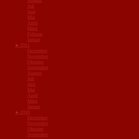
August
Juli
Juni
Mai
April
März
Februar
Januar
►
2011
Dezember
November
Oktober
September
August
Juli
Juni
Mai
April
März
Januar
►
2010
Dezember
November
Oktober
September