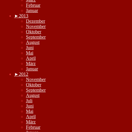
Februar
Januar
►
2013
Dezember
November
Oktober
September
August
Juni
Mai
April
März
Januar
►
2012
November
Oktober
September
August
Juli
Juni
Mai
April
März
Februar