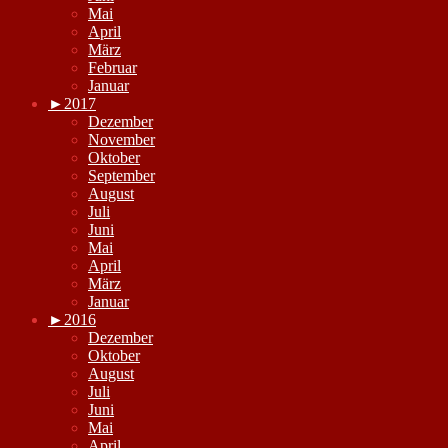
Mai
April
März
Februar
Januar
►
2017
Dezember
November
Oktober
September
August
Juli
Juni
Mai
April
März
Januar
►
2016
Dezember
Oktober
August
Juli
Juni
Mai
April