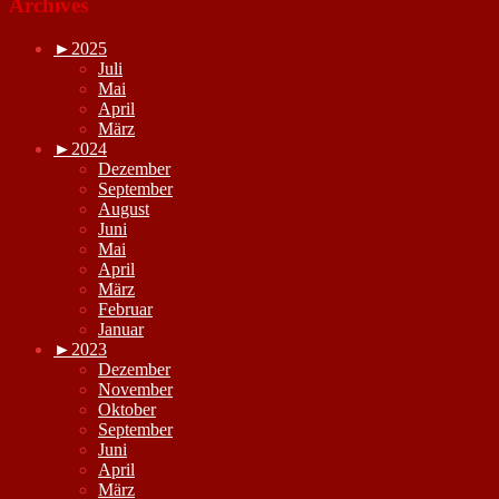
Archives
►
2025
Juli
Mai
April
März
►
2024
Dezember
September
August
Juni
Mai
April
März
Februar
Januar
►
2023
Dezember
November
Oktober
September
Juni
April
März