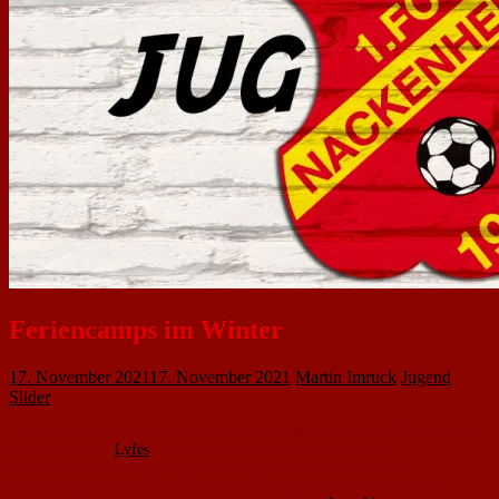
Feriencamps im Winter
17. November 2021
17. November 2021
Martin Imruck
Jugend
,
Slider
Fester Bestandteil in unserem Kalender sind die Sport- und Fußballcamps
unseres Partners
Lyfes
. Auch in den Winterferien findet das
abwechslungsreiche und attraktive Programm wieder auf unserer
Sportanlage statt. Spaß und Freude an Bewegung stehen ganz klar im