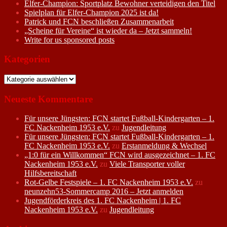
Elfer-Champion: Sportplatz Bewohner verteidigen den Titel
Spielplan für Elfer-Champion 2025 ist da!
Patrick und FCN beschließen Zusammenarbeit
„Scheine für Vereine“ ist wieder da – Jetzt sammeln!
Write for us sponsored posts
Kategorien
Kategorien
Neueste Kommentare
Für unsere Jüngsten: FCN startet Fußball-Kindergarten – 1.
FC Nackenheim 1953 e.V.
zu
Jugendleitung
Für unsere Jüngsten: FCN startet Fußball-Kindergarten – 1.
FC Nackenheim 1953 e.V.
zu
Erstanmeldung & Wechsel
„1:0 für ein Willkommen“ FCN wird ausgezeichnet – 1. FC
Nackenheim 1953 e.V.
zu
Viele Transporter voller
Hilfsbereitschaft
Rot-Gelbe Festspiele – 1. FC Nackenheim 1953 e.V.
zu
neunzehn53-Sommercamp 2016 – Jetzt anmelden
Jugendförderkreis des 1. FC Nackenheim | 1. FC
Nackenheim 1953 e.V.
zu
Jugendleitung