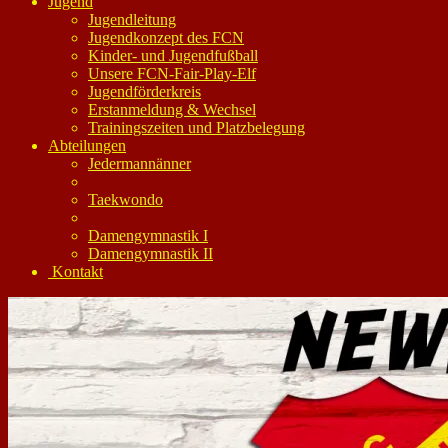
Jugend
Jugendleitung
Jugendkonzept des FCN
Kinder- und Jugendfußball
Unsere FCN-Fair-Play-Elf
Jugendförderkreis
Erstanmeldung & Wechsel
Trainingszeiten und Platzbelegung
Abteilungen
Jedermannänner
Taekwondo
Damengymnastik I
Damengymnastik II
Kontakt