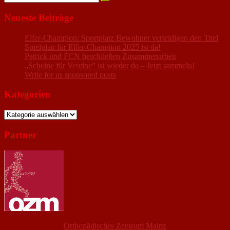
nach:
Neueste Beiträge
Elfer-Champion: Sportplatz Bewohner verteidigen den Titel
Spielplan für Elfer-Champion 2025 ist da!
Patrick und FCN beschließen Zusammenarbeit
„Scheine für Vereine“ ist wieder da – Jetzt sammeln!
Write for us sponsored posts
Kategorien
Kategorien
Partner
Orthopädisches Zentrum Mainz