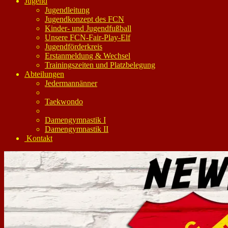
Jugend
Jugendleitung
Jugendkonzept des FCN
Kinder- und Jugendfußball
Unsere FCN-Fair-Play-Elf
Jugendförderkreis
Erstanmeldung & Wechsel
Trainingszeiten und Platzbelegung
Abteilungen
Jedermannänner
Taekwondo
Damengymnastik I
Damengymnastik II
Kontakt