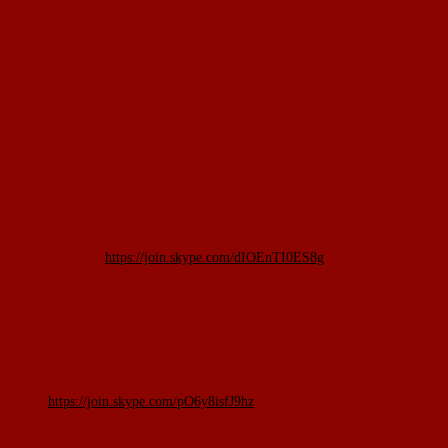
Noch dazu kommt, dass das Winterwetter die Alternativen an der frischen
Luft weiter einschränkt. Aus diesem Grund haben wir uns dazu entschieden,
ab der kommenden Woche an zwei Tagen ein Online-Trainingsprogramm
anzubieten. Dafür nutzen wir die App „Skype“. Da wir möglichst allen
Kindern ein abwechslungsreiches Training anbieten wollen, besteht das
Programm aus drei Bereichen. Für jedes Training werden Materialien
benötigt, diese findet ihr hinter dem Programm. Die Einheiten werden so
konzipiert, dass dafür eine Fläche von 1,5×1,5 Metern ausreicht. Und so
sieht unser Angebot aus:
FCN-Onlinetraining Junioren
Unseren Kleinsten (G- und F-
Junioren) bieten wir hier ein altersgerechtes Training mit und ohne
Ball. Der Spaß und grundlegende koordinative und
fußballspezifische Abläufe stehen hier im Vordergrund. Das Training
findet immer
Montags und Donnerstags von 18 bis 18:30 Uhr
statt. Unter folgendem Link könnt ihr dem „Trainingsraum“
beitreten:
https://join.skype.com/dIOEnTI0ES8g
Material:
Luftballon und 1 Eimer/Topf in den der Ballon
passt, 3 Papierkugeln, 1 Handtuch)
FCN-Ballschule Junioren:
Etwas anspruchsvoller geht es direkt im
Anschluss weiter mit unserer Ballschule für alle Altersklassen. Wer
den Ball beherrscht, beherrscht das Spiel. Unser Training fördert
Ballgefühl, Technik sowie Koordination und findet immer
Montags
und Donnerstags von 18:40 bis 19:25 Uhr
statt. Unter folgendem
Link könnt ihr dem „Trainingsraum“ beitreten:
https://join.skype.com/pO6y8isfJ9hz
Material:
Fußball, Tennisball, 2 Papierkugeln, 2 kleine
Wasserflaschen (voll)