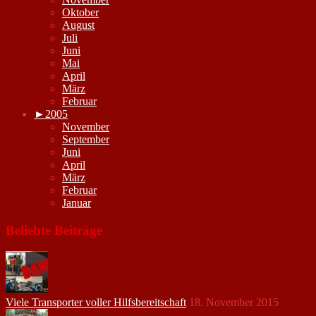
Oktober
August
Juli
Juni
Mai
April
März
Februar
►
2005
November
September
Juni
April
März
Februar
Januar
Beliebte Beiträge
Viele Transporter voller Hilfsbereitschaft
18. November 2015