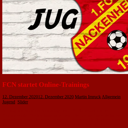
FCN startet Online-Trainings
12. Dezember 2020
12. Dezember 2020
Martin Imruck
Allgemein
,
Jugend
,
Slider
So ruhig war es auf der Sportanlage des 1. FC Nackenheim in der
Pommardstraße 19 schon lange nicht mehr. Die Corona-Pandemie hat das
Vereinsleben nahezu komplett lahmgelegt. Besonders für die vielen Kinder
und Jugendlichen unserer Jugendabteilung ist diese Zeit eine harte Probe.