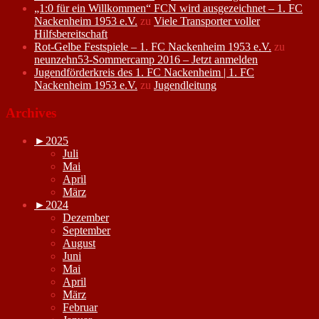
„1:0 für ein Willkommen“ FCN wird ausgezeichnet – 1. FC
Nackenheim 1953 e.V.
zu
Viele Transporter voller
Hilfsbereitschaft
Rot-Gelbe Festspiele – 1. FC Nackenheim 1953 e.V.
zu
neunzehn53-Sommercamp 2016 – Jetzt anmelden
Jugendförderkreis des 1. FC Nackenheim | 1. FC
Nackenheim 1953 e.V.
zu
Jugendleitung
Archives
►
2025
Juli
Mai
April
März
►
2024
Dezember
September
August
Juni
Mai
April
März
Februar