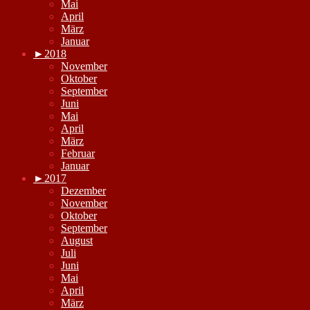
Mai
April
März
Januar
►
2018
November
Oktober
September
Juni
Mai
April
März
Februar
Januar
►
2017
Dezember
November
Oktober
September
August
Juli
Juni
Mai
April
März