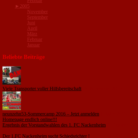
Februar
►
2005
November
September
Juni
April
März
Februar
Januar
Beliebte Beiträge
Viele Transporter voller Hilfsbereitschaft
18. November 2015
neunzehn53-Sommercamp 2016 – Jetzt anmelden
1. März 2016
Homepage endlich online!!!
14. Januar 2005
Ergebnis der Vorstandwahlen des 1. FC Nackenheim
9. Oktober
2020
Der 1.FC Nackenheim sucht Schiedsrichter !
19. Februar 2005