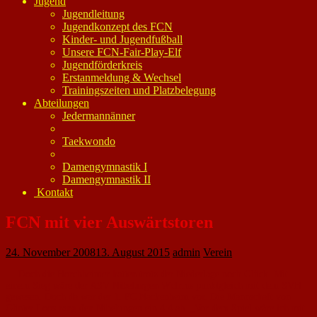
Jugend
Jugendleitung
Jugendkonzept des FCN
Kinder- und Jugendfußball
Unsere FCN-Fair-Play-Elf
Jugendförderkreis
Erstanmeldung & Wechsel
Trainingszeiten und Platzbelegung
Abteilungen
Jedermannänner
Taekwondo
Damengymnastik I
Damengymnastik II
Kontakt
FCN mit vier Auswärtstoren
24. November 2008
13. August 2015
admin
Verein
… Doch die Horchheimer hatten trotz der Niederlage noch Glück. Mit
einem Sieg wäre der ASV Nibelungen Wcfrms punktgleich mit dem SVH
gewesen. Doch da war der 1. FC Nackenheim vor. Die Mannschaft von
Günter Loos rang den Nibelungen ein 4:4 ab. „Vor dem Spiel wäre ich mit