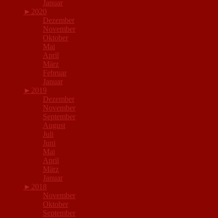
Januar
►
2020
Dezember
November
Oktober
Mai
April
März
Februar
Januar
►
2019
Dezember
November
September
August
Juli
Juni
Mai
April
März
Januar
►
2018
November
Oktober
September