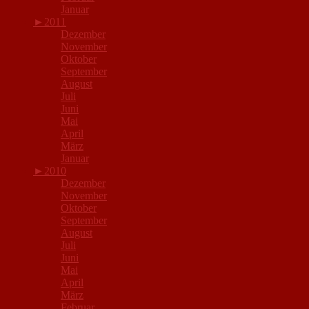
Januar
►
2011
Dezember
November
Oktober
September
August
Juli
Juni
Mai
April
März
Januar
►
2010
Dezember
November
Oktober
September
August
Juli
Juni
Mai
April
März
Februar