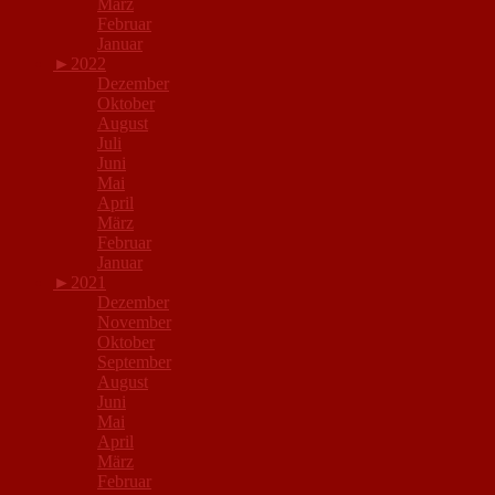
März
Februar
Januar
►
2022
Dezember
Oktober
August
Juli
Juni
Mai
April
März
Februar
Januar
►
2021
Dezember
November
Oktober
September
August
Juni
Mai
April
März
Februar