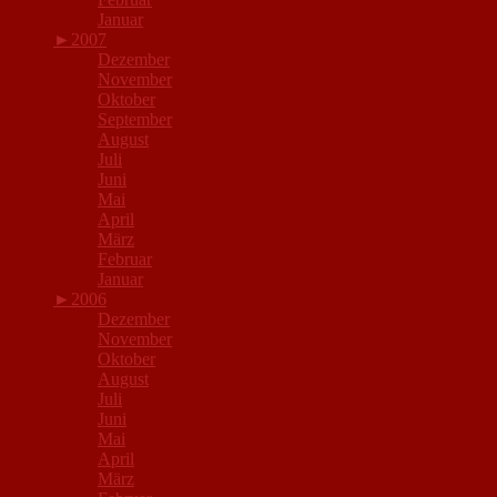
Januar
►
2007
Dezember
November
Oktober
September
August
Juli
Juni
Mai
April
März
Februar
Januar
►
2006
Dezember
November
Oktober
August
Juli
Juni
Mai
April
März