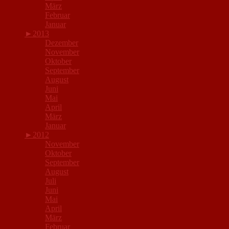
März
Februar
Januar
►
2013
Dezember
November
Oktober
September
August
Juni
Mai
April
März
Januar
►
2012
November
Oktober
September
August
Juli
Juni
Mai
April
März
Februar