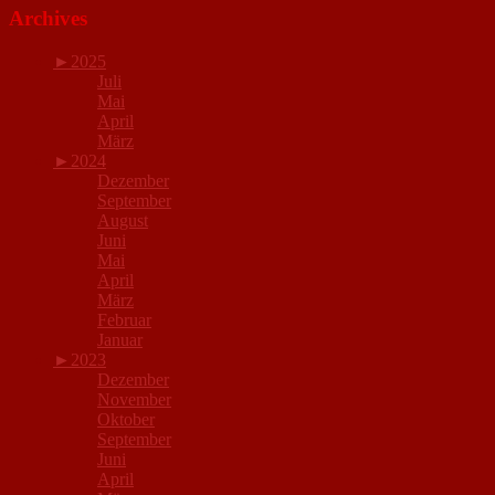
Archives
►
2025
Juli
Mai
April
März
►
2024
Dezember
September
August
Juni
Mai
April
März
Februar
Januar
►
2023
Dezember
November
Oktober
September
Juni
April