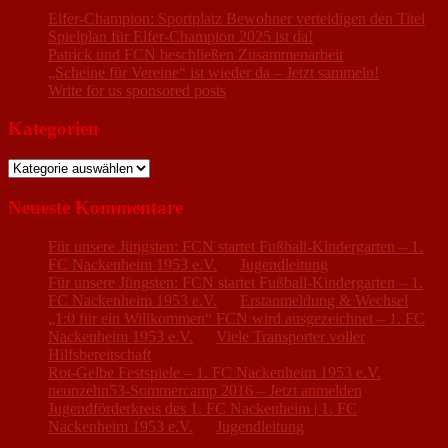
Elfer-Champion: Sportplatz Bewohner verteidigen den Titel
Spielplan für Elfer-Champion 2025 ist da!
Patrick und FCN beschließen Zusammenarbeit
„Scheine für Vereine“ ist wieder da – Jetzt sammeln!
Write for us sponsored posts
Kategorien
Kategorien
Neueste Kommentare
Für unsere Jüngsten: FCN startet Fußball-Kindergarten – 1.
FC Nackenheim 1953 e.V.
zu
Jugendleitung
Für unsere Jüngsten: FCN startet Fußball-Kindergarten – 1.
FC Nackenheim 1953 e.V.
zu
Erstanmeldung & Wechsel
„1:0 für ein Willkommen“ FCN wird ausgezeichnet – 1. FC
Nackenheim 1953 e.V.
zu
Viele Transporter voller
Hilfsbereitschaft
Rot-Gelbe Festspiele – 1. FC Nackenheim 1953 e.V.
zu
neunzehn53-Sommercamp 2016 – Jetzt anmelden
Jugendförderkreis des 1. FC Nackenheim | 1. FC
Nackenheim 1953 e.V.
zu
Jugendleitung