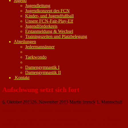
Jugend
Jugendleitung
Jugendkonzept des FCN
Kinder- und Jugendfußball
Unsere FCN-Fair-Play-Elf
Jugendförderkreis
Erstanmeldung & Wechsel
Trainingszeiten und Platzbelegung
Abteilungen
Jedermannänner
Taekwondo
Damengymnastik I
Damengymnastik II
Kontakt
Aufschwung setzt sich fort
6. Oktober 2015
26. November 2015
Martin Imruck
1. Mannschaft
Nächster Dreier im Derby aus Oppenheim entführt
In einer bis zur letzten Minute hart umkämpften Partie waren es die Jungs
aus Nackenheim die den Derbysieg und damit die nächsten drei Punkte