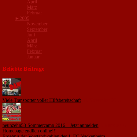
April
März
Februar
►
2005
November
September
Juni
April
März
Februar
Januar
Beliebte Beiträge
Viele Transporter voller Hilfsbereitschaft
18. November 2015
neunzehn53-Sommercamp 2016 – Jetzt anmelden
1. März 2016
Homepage endlich online!!!
14. Januar 2005
Ergebnis der Vorstandwahlen des 1. FC Nackenheim
9. Oktober