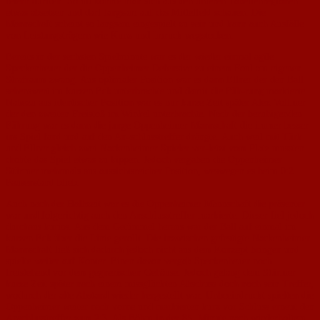
feiern durften. Somit konnte man sich aus den unteren Tabellenregionen
etwas absetzen und darf langsam auf das Mittelfeld schauen. Die
Mannschaft scheint so langsam eingespielt zu sein und kann auch Ausfälle
von Leistungsträgern wie Kunz und Imruck wegstecken.
Bereits in der sechsten Spielminute war es der wieder einmal agile
Speckenheuer der die Oppenheimer Defensive zu einem Foul am eigenen
Strafraum zwang. Aus optimaler Position war es dann Ellner der den Ball
sehenswert im kurzen Eck unterbrachte und damit die Füh-rung markierte.
Nahezu aus identischer Position war es nur kurze Zeit später Alex Vollmer
der den zweiten Freistoß im Winkel unterbrachte. Nach der beruhigenden
Führung war es dann die junge Oppenheimer Mannschaft die immer besser
ins Spiel fand und auf den An-schlusstreffer drängte. Auch weil mit Türk
und Ellner gleich zwei Nackenheimer Spieler ver-letzt vom Platz mussten
drohte das Spiel etwas zu kippen. Jedoch vergaben die Oppenheimer
Stürmer mehrmals aus aussichtsreicher Position, weswegen es beim 0:2
Pausenstand blieb.
Auch nach der Halbzeit war es die Oppenheimer Mannschaft die präsenter
war und folgerichtig auch den Anschlusstreffer markierte. Dieser fiel jedoch
durchaus kurios. Aus dem Getümmel heraus war der Ball auf einmal im
kurzen Eck über die Linie gerollt. Die inzwischen gefestigte Nackenheimer
Mannschaft ließ sich dadurch jedoch nicht aus dem Konzept bringen und
spielte weiter auf Konter. Einen davon vergab Speckenheuer noch
freistehend vor dem gegnerischen Gehäuse. Jedoch gelang dem Stürmer
kurze Zeit später nach einem missglückten Abschuss doch noch sein Treffer,
wodurch der alte Abstand wieder hergestellt war. Unbeeindruckt spielten die
Oppenheimer weiter nach vorne und markierten kurz vor Schluss erneut den
Anschlusstreffer zum 2:3. Als Böhm in der 85. Minute nach wiederholtem