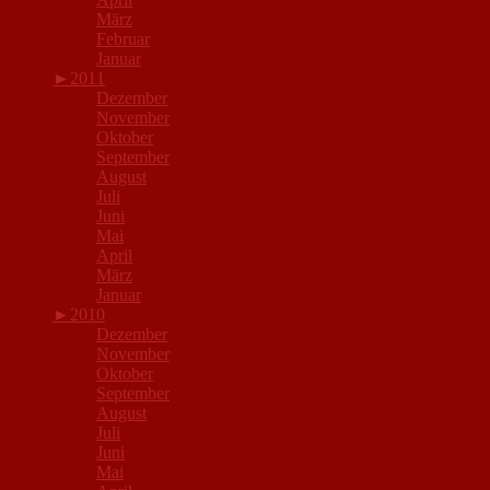
März
Februar
Januar
►
2011
Dezember
November
Oktober
September
August
Juli
Juni
Mai
April
März
Januar
►
2010
Dezember
November
Oktober
September
August
Juli
Juni
Mai