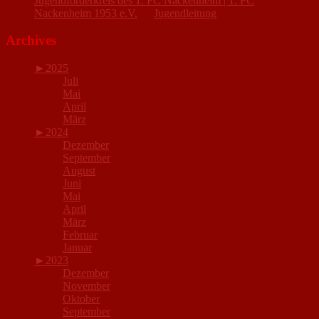
Jugendförderkreis des 1. FC Nackenheim | 1. FC
Nackenheim 1953 e.V.
zu
Jugendleitung
Archives
►
2025
Juli
Mai
April
März
►
2024
Dezember
September
August
Juni
Mai
April
März
Februar
Januar
►
2023
Dezember
November
Oktober
September