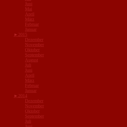
Juni
Mai
April
März
Februar
Januar
►
2015
Dezember
November
Oktober
September
August
Juli
Juni
April
März
Februar
Januar
►
2014
Dezember
November
Oktober
September
Juli
Juni