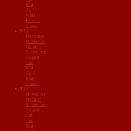
Mai
April
März
Februar
Januar
►
2013
Dezember
November
Oktober
September
August
Juni
Mai
April
März
Januar
►
2012
November
Oktober
September
August
Juli
Juni
Mai
April