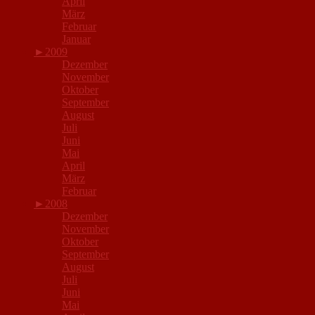
April
März
Februar
Januar
►
2009
Dezember
November
Oktober
September
August
Juli
Juni
Mai
April
März
Februar
►
2008
Dezember
November
Oktober
September
August
Juli
Juni
Mai