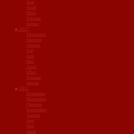
Juni
April
März
Februar
Januar
►
2022
Dezember
Oktober
August
Juli
Juni
Mai
April
März
Februar
Januar
►
2021
Dezember
November
Oktober
September
August
Juni
Mai
April