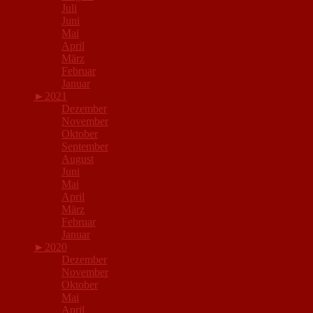
Juli
Juni
Mai
April
März
Februar
Januar
►
2021
Dezember
November
Oktober
September
August
Juni
Mai
April
März
Februar
Januar
►
2020
Dezember
November
Oktober
Mai
April