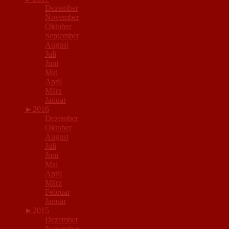
Dezember
November
Oktober
September
August
Juli
Juni
Mai
April
März
Januar
►
2016
Dezember
Oktober
August
Juli
Juni
Mai
April
März
Februar
Januar
►
2015
Dezember
November