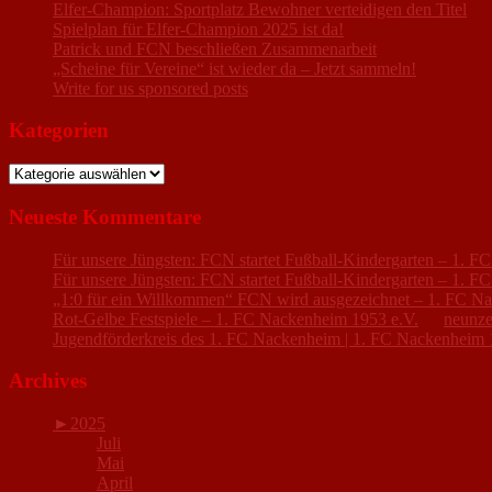
Elfer-Champion: Sportplatz Bewohner verteidigen den Titel
Spielplan für Elfer-Champion 2025 ist da!
Patrick und FCN beschließen Zusammenarbeit
„Scheine für Vereine“ ist wieder da – Jetzt sammeln!
Write for us sponsored posts
Kategorien
Kategorien
Neueste Kommentare
Für unsere Jüngsten: FCN startet Fußball-Kindergarten – 1. 
Für unsere Jüngsten: FCN startet Fußball-Kindergarten – 1. 
„1:0 für ein Willkommen“ FCN wird ausgezeichnet – 1. FC N
Rot-Gelbe Festspiele – 1. FC Nackenheim 1953 e.V.
zu
neunze
Jugendförderkreis des 1. FC Nackenheim | 1. FC Nackenheim 
Archives
►
2025
Juli
Mai
April