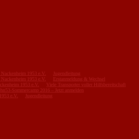
FC Nackenheim 1953 e.V.
zu
Jugendleitung
FC Nackenheim 1953 e.V.
zu
Erstanmeldung & Wechsel
ackenheim 1953 e.V.
zu
Viele Transporter voller Hilfsbereitschaft
hn53-Sommercamp 2016 – Jetzt anmelden
1953 e.V.
zu
Jugendleitung