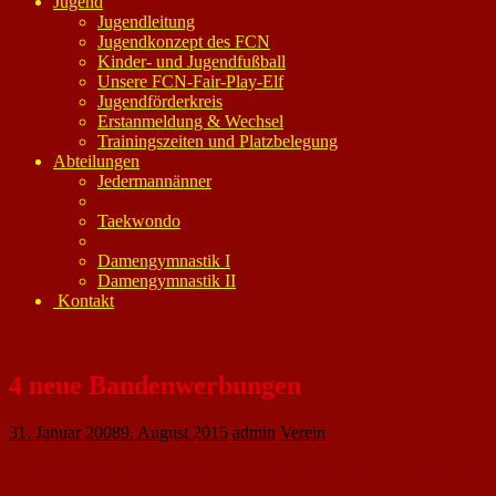
Jugend
Jugendleitung
Jugendkonzept des FCN
Kinder- und Jugendfußball
Unsere FCN-Fair-Play-Elf
Jugendförderkreis
Erstanmeldung & Wechsel
Trainingszeiten und Platzbelegung
Abteilungen
Jedermannänner
Taekwondo
Damengymnastik I
Damengymnastik II
Kontakt
4 neue Bandenwerbungen
31. Januar 2008
9. August 2015
admin
Verein
Rechtzeitig zum Rückrundenbeginn konnten 4 neue Bandenwerbungen angebr