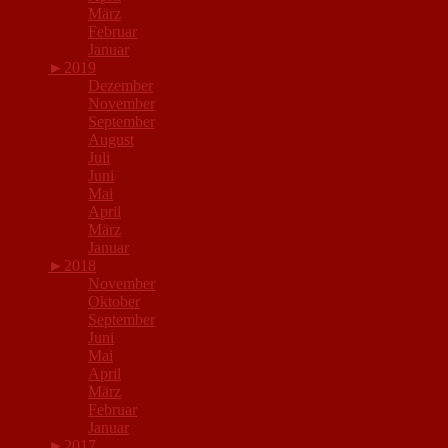
März
Februar
Januar
►
2019
Dezember
November
September
August
Juli
Juni
Mai
April
März
Januar
►
2018
November
Oktober
September
Juni
Mai
April
März
Februar
Januar
►
2017