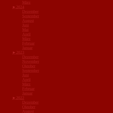
März
►
2024
Dezember
September
August
Juni
Mai
April
März
Februar
Januar
►
2023
Dezember
November
Oktober
September
Juni
April
März
Februar
Januar
►
2022
Dezember
Oktober
August