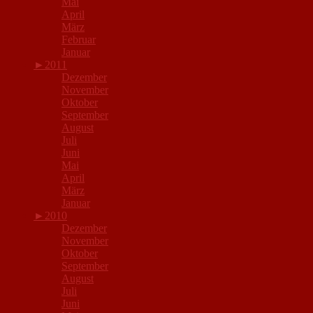
Mai
April
März
Februar
Januar
►
2011
Dezember
November
Oktober
September
August
Juli
Juni
Mai
April
März
Januar
►
2010
Dezember
November
Oktober
September
August
Juli
Juni