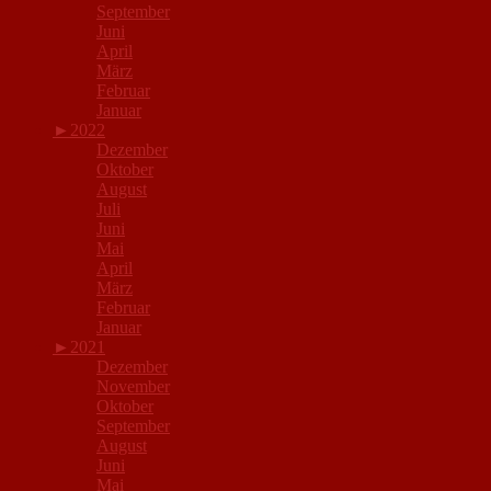
September
Juni
April
März
Februar
Januar
►
2022
Dezember
Oktober
August
Juli
Juni
Mai
April
März
Februar
Januar
►
2021
Dezember
November
Oktober
September
August
Juni
Mai