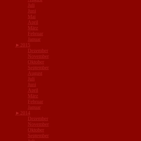
Juli
Juni
Mai
April
März
Februar
Januar
►
2015
Dezember
November
Oktober
September
August
Juli
Juni
April
März
Februar
Januar
►
2014
Dezember
November
Oktober
September