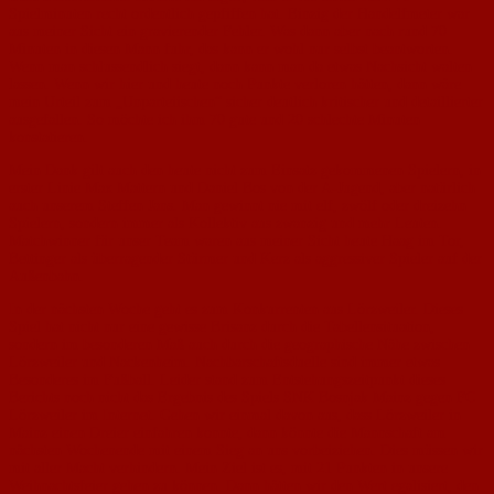
Spielminuten recht ordentlich gepfiffen hat. Einzig der Handelfmeter war
aus meiner Sicht ein gravierender Fehler. Was dann aber nach rund 70
Minuten in diesen Mann fuhr, das kann er wohl nur selbst beantworten.
Wenn man schlussendlich siegt, dann kann man da etwas Nachsicht walten
lassen. Wenn wir hier und heute noch Punkte verloren hätten, dann wäre
mein Urteil zum „Unparteiischen“ sicher deutlich kritischer und detaillierter
ausgefallen. So möchte ich ihm 70 gute und 20 schlechte Minuten
konstatieren.
Mein Dank gilt auch den heute nicht zum Einsatz gekommenen Spielern, in
erster Linie Max Mattern und Daniel Bos von der A-Jugend, aber natürlich
auch unserem Steffen Jans. Man gewinnt nie mit elf, zwölf oder dreizehn
Spielern, sondern immer als Kollektiv aus zwanzig und mehr Leuten.
Matchwinner für unser Team waren aus meiner Sicht heute Haag im Tor,
Bettinger als überragender Stürmer und Kerz als aggressiver Spieler auf der
Außenbahn.
In der nächsten Woche geht es zum Konkurrenten aus Lörzweiler. Dieses
Spiel hat nicht nur eine gewisse Brisanz durch die Tabellensituation,
sondern im besonderen Maß auch durch die geographische Nähe zwischen
Lörzweiler und Nackenheim. Nachbarschaftsduelle sind immer etwas
Besonderes im Fußball. Leider stand zum Entstehungszeitpunkt dieses
Berichts noch nicht das Ergebnis des Spiels SNK Bosnjak Mainz gegen FC
Lörzweiler im Internet. Gehen wir einmal davon aus, dass Lörzweiler in
Mainz einen Dreier einfahren konnte, dann könnte die Mannschaft am
nächsten Wochenende mit einem Sieg an uns vorbeiziehen. Dies müssen wir
mit aller Macht verhindern. Mein Ziel ist es, mit 21 Punkten in unsere
Weihnachtsfeier gehen zu können. Dann hätten wir den Wert egalisiert, den