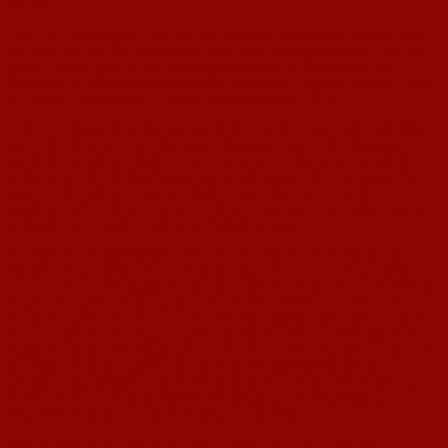
machte.
In der 55. Spielminute eroberten wir am eigenen Strafraum den Ball und
befreiten uns mit Flachpässen und hoher Geschwindigkeit aus der eigenen
Hälfte. Schnell ging es über Racioppa zu Fassnacht, dann wieder zu
Racioppa, der dann einen genialen Ball zu Bettinger spielte. Bettinger setzte
sich wieder exzellent durch und schloss eiskalt zum 2:0 ab.
In der 57. Minute kam Michael Petrak dann für den heute leider glücklos
agierenden Salvatore Spannpinato ins Sturmzentrum. In der Folgezeit
wurde der Druck von Nieder Olm II auf unser Tor kontinuierlich stärker
und schon in der 63. Spielminute gelang Montefusco der Anschlusstreffer
zum 2:1. Nach dem Tor suchte Nieder-Olm II die Chance auf den
Ausgleich, während wir uns mehr und mehr mit unseren schnellen Stürmern
und Außenbahn-spielern auf Konterfußball verlegten.
Ab etwa der 70. Spielminute hatten wir im Takt von rund drei bis vier
Minuten immer wieder einhundertprozentige Torchancen. Immer wieder
brachen unsere Offensivspieler nun durch die sich immer mehr entblößende
Abwehr der Gäste hindurch, doch insbesondere Fassnacht und Petrak
scheiterten gleich mehrfach. In der Defensive mussten wir zwischen diesen
Chancen stets schwer dagegen halten, da Nieder-Olm nun konsequent den
Ausgleich suchte. Ein mögliches 3:1 wäre sehr erlösend gewesen – doch es
fiel leider nicht. So mussten wir bis in die 94. Spielminute um den
wichtigen Sieg kämpfen. Die Erlösung kam dann nicht in Form des 3:1,
sondern in Form des Schlusspfiffs und wir gingen etwas glücklich, aber
insgesamt wohl doch verdient als Sieger vom Platz.
Zum Schiedsrichter möchte ich sagen, dass er die ersten rund 70