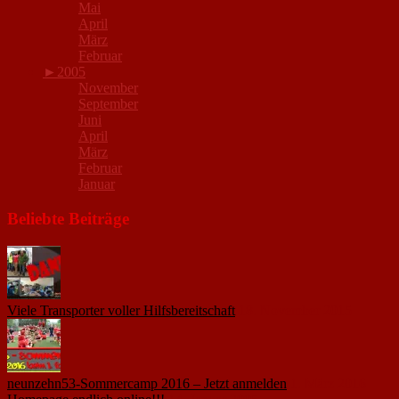
Mai
April
März
Februar
►
2005
November
September
Juni
April
März
Februar
Januar
Beliebte Beiträge
Viele Transporter voller Hilfsbereitschaft
18. November 2015
neunzehn53-Sommercamp 2016 – Jetzt anmelden
1. März 2016