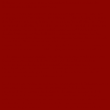
Entfernung angeschossen wurde. Gästespieler Lakhrissi verschoss den
Strafstoss und so blieb es vorerst torlos.
In der 43. Spielminute erhielten wir am rechten Spielfeldrand, rund 40m
vom gegnerischen Tor entfernt, einen Einwurf. Andreas Bettinger kam aus
dem Sturzentrum herausgelaufen und bot sich an der Außenlinie an. Clever
sperrte er die Außenlinie frei und ich konnte den Einwurf die Linie entlang
an ihm vorbei werfen. Er nahm sofort Tempo auf und konnte seinem
direkten Bewacher mit dem Ball recht problemlos entwischen. Auf dem
Weg nach innen überspielte er noch einen weiteren Gegenspieler, dann legte
er den Ball am Torwart vorbei und schob zum 1:0 für uns ein. Eine
ausgezeichnete Einzelaktion von Bettinger, der hier mal wieder bewies, wie
wertvoll er für uns sein kann. Mit 1:0 ging es dann auch in die Halbzeit.
In der zweiten Halbzeit mussten wir auf den auch heute wieder sehr guten
Dogan Serti verzichten, da dieser später noch der 1.Mannschaft zur
Verfügung stehen durfte. Für ihn kam mit Christian Kerz ein A-
Jugendspieler, der eine tolle zweite Halbzeit spielte und seinen Gegenspieler
auf der Außenbahn sehr gut kontrollierte. Zudem schaltete sich der 18-
jährige mehrfach gekonnt ins Offensivspiel ein.
Direkt nach dem Wechsel versuchten wir sofort wieder die Spielkontrolle zu
übernehmen. Doch der immer stärker werdende Wind drehte nun
zunehmend gegen unsere Spielrichtung in der zweiten Halbzeit und wir
hatten mehr und mehr Schwierigkeiten mit den äußeren Bedingungen,
während unser Gegner mehr und mehr von dem Wind zu profitieren wusste.
Nieder-Olm II kam nun zu Chancen, doch immer wieder war es der
exzellente Haag in unserem Tor, der die Hoffnungen der Gäste zu Nichte