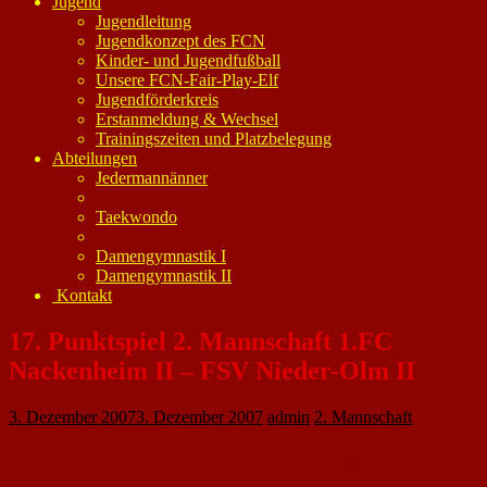
Jugend
Jugendleitung
Jugendkonzept des FCN
Kinder- und Jugendfußball
Unsere FCN-Fair-Play-Elf
Jugendförderkreis
Erstanmeldung & Wechsel
Trainingszeiten und Platzbelegung
Abteilungen
Jedermannänner
Taekwondo
Damengymnastik I
Damengymnastik II
Kontakt
17. Punktspiel 2. Mannschaft 1.FC
Nackenheim II – FSV Nieder-Olm II
3. Dezember 2007
3. Dezember 2007
admin
2. Mannschaft
Das heutige und so ungemein wichtige Spiel gegen den Tabellenletzten
wurde die erwartet schwere Aufgabe. Ausgerechnet zu diesem Spiel fielen
im Verein einige Spieler aus, so dass heute ein Team mit einem anderen