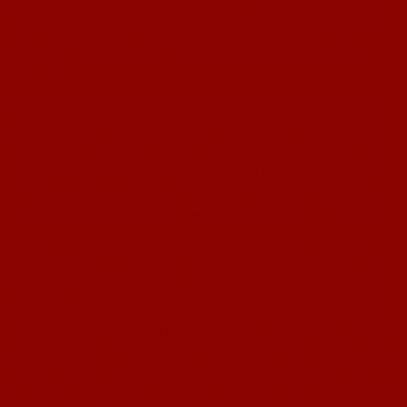
Gesicht, wie vielleicht erwünscht oder erhofft, auf dem Platz stand. Daher
freut es mich umso mehr, dass wir uns davon nicht aus dem Konzept haben
bringen lassen und drei hart umkämpfte Punkte einfahren konnten. Das
Spiel endete mit 2:1 und unser Punktekonto steht nun bei 18. Doch der
Reihe nach:
Zu Spielbeginn stand bereits ein Team auf dem Feld, wie es nie zuvor in
dieser Zusammensetzung für Nackenheim gespielt hatte. Erneut mussten
wir, diesmal leider kurzfristig, ohne gelernten Torwart auskommen und
unser Feldspieler Sebastian Haag musste zwischen den Pfosten stehen. Um
es vorweg zu nehmen: Er hat wirklich ausgezeichnet gehalten und er war
heute einer der Garanten des Erfolgs. Daneben spielten wir mit Bayrak als
Libero, Afonso und Leber als Innenverteidiger, Mergen und Vieten im
defensiven Mittelfeld, Serti und Fassnacht auf den Außenbahnen, Racioppa
in der zentralen Position und Spannpinato und Bettinger in der Offensive.
Direkt nach Anpfiff kamen wir zu einer tausendprozentigen Torchance:
Fassnacht hatte sich nach wenigen Sekunden bis in den Strafraum
durchgetankt und den Torwart überspielt. Dann spielte er den Ball auf den
völlig frei stehenden Spannpinato, der leider aus rund 2m über das leere
Tore schoss. Dies hätte die Führung sein müssen. Mit dem immer stärker
werdenden Wind im Rücken schnürten wir die Gäste nun immer mehr in
ihre eigene Hälfte ein und erspielten uns Chancen, die allesamt nicht genutzt
werden konnten. In der gesamten ersten Halbzeit kam Nieder-Olm II nur
zweimal vor unser Tor: Einmal verpuffte ein Eckball nach rund 20 Minuten
recht wirkungslos und in der zweiten Situation pfiff der Schiedsrichter
Handelfmeter für die Gäste (34’). Aus meiner Sicht absolut unberechtigt, da
unser Verteidiger die Arme am Körper hatte und aus rund zwei Metern