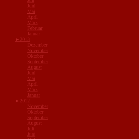
Juli
Juni
Mai
April
März
Februar
Januar
►
2013
Dezember
November
Oktober
September
August
Juni
Mai
April
März
Januar
►
2012
November
Oktober
September
August
Juli
Juni