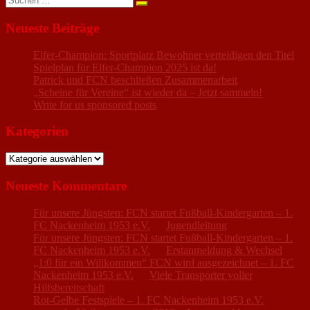
nach:
Neueste Beiträge
Elfer-Champion: Sportplatz Bewohner verteidigen den Titel
Spielplan für Elfer-Champion 2025 ist da!
Patrick und FCN beschließen Zusammenarbeit
„Scheine für Vereine“ ist wieder da – Jetzt sammeln!
Write for us sponsored posts
Kategorien
Kategorien
Neueste Kommentare
Für unsere Jüngsten: FCN startet Fußball-Kindergarten – 1.
FC Nackenheim 1953 e.V.
zu
Jugendleitung
Für unsere Jüngsten: FCN startet Fußball-Kindergarten – 1.
FC Nackenheim 1953 e.V.
zu
Erstanmeldung & Wechsel
„1:0 für ein Willkommen“ FCN wird ausgezeichnet – 1. FC
Nackenheim 1953 e.V.
zu
Viele Transporter voller
Hilfsbereitschaft
Rot-Gelbe Festspiele – 1. FC Nackenheim 1953 e.V.
zu