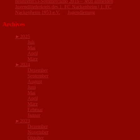
neunzehn53-Sommercamp 2016 – Jetzt anmelden
Jugendförderkreis des 1. FC Nackenheim | 1. FC
Nackenheim 1953 e.V.
zu
Jugendleitung
Archives
►
2025
Juli
Mai
April
März
►
2024
Dezember
September
August
Juni
Mai
April
März
Februar
Januar
►
2023
Dezember
November
Oktober