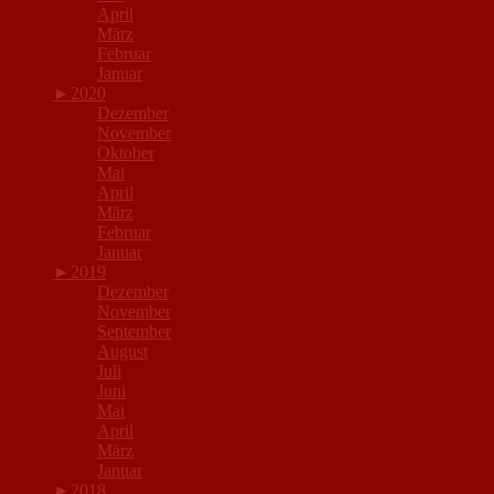
April
März
Februar
Januar
►
2020
Dezember
November
Oktober
Mai
April
März
Februar
Januar
►
2019
Dezember
November
September
August
Juli
Juni
Mai
April
März
Januar
►
2018