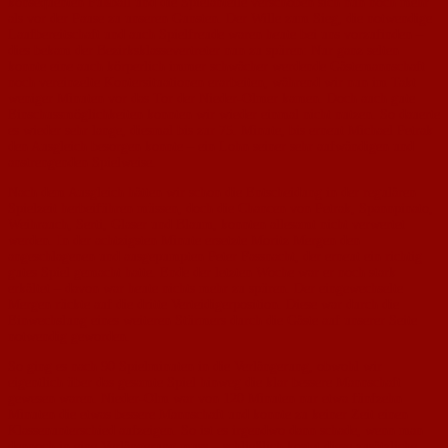
konsequenten Fußball und die Spielanteile verschoben sich nun noch mehr
als vor der Pause zu unseren Gunsten. Der Wille zum Sieg, die notwendige
Laufbereitschaft und auch Spielfreude waren heute bei uns vorzufinden –
dies bekam der Bezirksklassevertreter nun zu spüren: Nur ganz selten
konnte eine auch körperlich immer schwächer werdende Gästemannschaft
noch vereinzelte Kontersituationen erarbeiten, während wir nun im Takt
weniger Minuten vor das Tor der Nieder-Olmer kamen. Doch auch gute
Einschussmöglichkeiten konnten wir wieder einmal nicht nutzen. So dauerte
es wieder sehr lange, diesmal bis zur 75. Minute, bis erneut Michael Petrak
den Ausgleich besorgen konnte – ein Lohn seiner sehr aufwändigen und
anstrengenden Spielweise.
Nach dem Ausgleich hätten wir schon die Entscheidung in der regulären
Spielzeit herbeiführen müssen, doch die Chancen von Petrak, Spannpinato,
Weihrauch, Serti, Glaser und Blaum, konnten allesamt nicht verwertet
werden. In der achtzigsten Minute ersetzte Moritz Mergen den
angeschlagenen und ausgepumpten Peter Fassnacht, der erneut ein richtig
gutes Spiel gemacht hatte. Ende der letzten Woche war er noch stark
erkältet – davon war heute nichts mehr zu spüren. Der eingewechselte
Mergen rückte auf die dritte Verteidigerposition. Diese war durch die
Einwechslung eines weiteren Stürmers durch die Gäste auf unserer Seite
notwendig geworden.
So ging es nach 90 Spielminuten in die Verlängerung, obwohl wir
eigentlich über das gesamte Spiel hinweg die klar bessere Mannschaft
gewesen waren. Nieder-Olm war von 120 Minuten nur etwa fünfzehn
Minuten die etwas bessere Mannschaft und konnte zu keiner Zeit einen
Klassenunterschied aufzeigen. So ist es irgendwo dann schade, wenn man
dennoch in eine Verlängerung muss – schließlich kostet diese zusätzliche