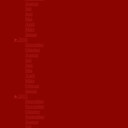
August
Juli
Juni
Mai
April
März
Januar
►
2016
Dezember
Oktober
August
Juli
Juni
Mai
April
März
Februar
Januar
►
2015
Dezember
November
Oktober
September
August
Juli