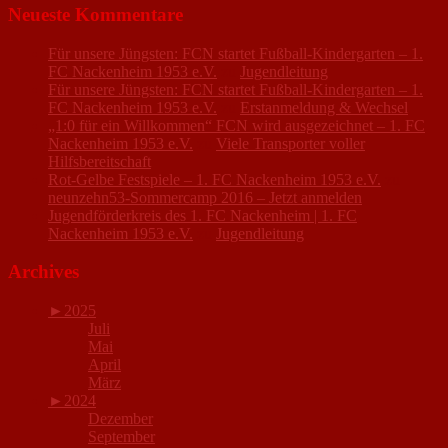
Neueste Kommentare
Für unsere Jüngsten: FCN startet Fußball-Kindergarten – 1.
FC Nackenheim 1953 e.V.
zu
Jugendleitung
Für unsere Jüngsten: FCN startet Fußball-Kindergarten – 1.
FC Nackenheim 1953 e.V.
zu
Erstanmeldung & Wechsel
„1:0 für ein Willkommen“ FCN wird ausgezeichnet – 1. FC
Nackenheim 1953 e.V.
zu
Viele Transporter voller
Hilfsbereitschaft
Rot-Gelbe Festspiele – 1. FC Nackenheim 1953 e.V.
zu
neunzehn53-Sommercamp 2016 – Jetzt anmelden
Jugendförderkreis des 1. FC Nackenheim | 1. FC
Nackenheim 1953 e.V.
zu
Jugendleitung
Archives
►
2025
Juli
Mai
April
März
►
2024
Dezember
September