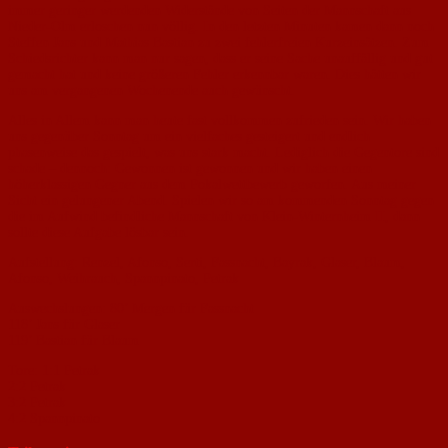
immer geringer werdenden Widerstände von Seiten der Mannschaft aus
Nieder-Olm erloschen nun völlig. In den letzten Minuten kamen dann noch
Steffen Jans und Mathias Bastian zu zwei fehlerfreien Kurzeinsätzen. Zum
Schiedsrichter kann man nur sagen, dass er seine Sache unauffällig und gut
gemacht hat und keine größeren Fehler erkennbar waren. Dies hätten wir
uns am vergangenen Wochenende auch gewünscht.
Alles in Allem kann man heute fast vollkommen zufrieden sein. Wir haben
uns gegenüber Sonntag um ein vielfaches gesteigert und endlich
phasenweise das gespielt, was uns stark macht. Lediglich die Gegentore sind
schade – dennoch: Gewonnen ist gewonnen und wir haben einen
höherklassigen Gegner aus dem Pokalwettbewerb geworfen. Aus meiner
Sicht ein gelungener Abend. Spielen wir so am kommenden Sonntag gegen
die im Aufwind befindliche Mannschaft von Klein-Winternheim II, dann
sollte diese Aufgabe lösbar sein.
Aufstellung: Renzel, Afonso, Serti, Fassnacht, Bayrak, Glaser, Blaum,
Afonso, Weihrauch, Spannpinato, Petrak
Auswechslungen: 80’ Mergen für Fassnacht
118’ Jans für Glaser
119’ Bastian für Blaum
Tore: 1:1 Petrak
2:2 Petrak
3:2 Petrak
4:2 Spannpinato