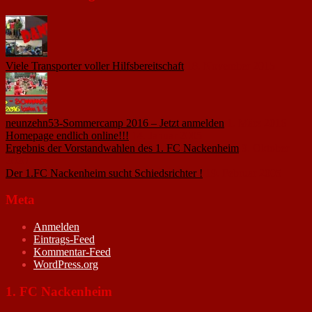
Viele Transporter voller Hilfsbereitschaft
18. November 2015
neunzehn53-Sommercamp 2016 – Jetzt anmelden
1. März 2016
Homepage endlich online!!!
14. Januar 2005
Ergebnis der Vorstandwahlen des 1. FC Nackenheim
9. Oktober
2020
Der 1.FC Nackenheim sucht Schiedsrichter !
19. Februar 2005
Meta
Anmelden
Eintrags-Feed
Kommentar-Feed
WordPress.org
1. FC Nackenheim