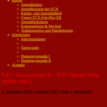
Jugend
Jugendleitung
Jugendkonzept des FCN
Kinder- und Jugendfußball
Unsere FCN-Fair-Play-Elf
Jugendförderkreis
Erstanmeldung & Wechsel
Trainingszeiten und Platzbelegung
Abteilungen
Jedermannänner
Taekwondo
Damengymnastik I
Damengymnastik II
Kontakt
1.FC Nackenheim II – FSV Nieder-Olm
(04.09.2007)
6. September 2007
6. September 2007
admin
2. Mannschaft
1. Runde Bezirkspokal 2.Mannschaft:
1.FC Nackenheim II – FSV Nieder-Olm (04.09.2007)