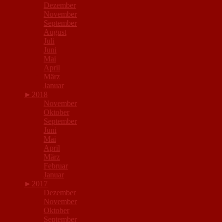
Dezember
November
September
August
Juli
Juni
Mai
April
März
Januar
►
2018
November
Oktober
September
Juni
Mai
April
März
Februar
Januar
►
2017
Dezember
November
Oktober
September