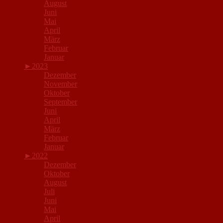
August
Juni
Mai
April
März
Februar
Januar
►
2023
Dezember
November
Oktober
September
Juni
April
März
Februar
Januar
►
2022
Dezember
Oktober
August
Juli
Juni
Mai
April