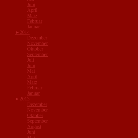
Juni
April
März
Februar
Januar
►
2014
Dezember
November
Oktober
September
Juli
Juni
Mai
April
März
Februar
Januar
►
2013
Dezember
November
Oktober
September
August
Juni
Mai