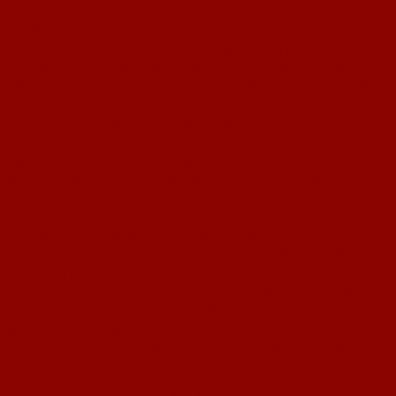
Durch die zeitweise sehr ansehnlichen und erfolgreichen Spiele im
Kreispokal hatten wir uns letzte Woche ja nicht nur für das Viertelfinale im
Kreispokal gegen Fontana Finthen II qualifiziert, sondern gleichzeitig auch
für die erste Runde im Bezirkspokal gegen die Bezirksklassemannschaft des
FSV Nieder-Olm I. Unsere eigene erste Mannschaft hatte am zweiten
Spieltag der Bezirksklasse-Nord ein packendes Spiel in Nieder-Olm mit 2:0
gewinnen können. Für uns war also heute klar, dass dies eine schwere
Aufgabe werden würde. Umso erfreulicher, dass wir schlussendlich nach
120 wirklich tollen Minuten als verdienter Sieger den Platz verlassen
konnten:
Mit den Lehren aus der unnötigen Niederlage am Wochenende im
Hinterkopf, spielten wir auch heute wieder mit unserem angestammten 3-5-
2-System, wobei wir es heute sogar fast eher noch als 3-4-2-1 auslegten.
Von Beginn des Spiels an waren wir konzentriert im Spielgeschehen und
nur in den ersten etwa zehn bis fünfzehn Minuten des gesamten Spiels hatte
der Gast ein leichtes optisches Übergewicht. In dieser Phase fiel auch das
Führungstor für die Gäste. Ärgerlich war, dass wir in dieser Situation
bereits zweimal wieder mehr oder weniger im Ballbesitz gewesen waren
und hätten klären können. Unsere Unentschlossenheit nutzte der
höherklassige Gegner konsequent aus und unser heutiger Torwart Oliver
Renzel war ohne jede Abwehrmöglichkeit.
Nach dem Gegentor dauerte es noch etwa zwei bis drei Minuten und wir
bekamen das Spiel in den Griff. Von nun an wurden viele Bälle aus der
Mitte heraus über die starken Außenspieler Peter Fassnacht und Joachim
Blaum nach vorne getragen und mehr und mehr gefährliche Situation für
Christian Weihrauch, Salvatore Spannpinato und Michael Petrak resultierten