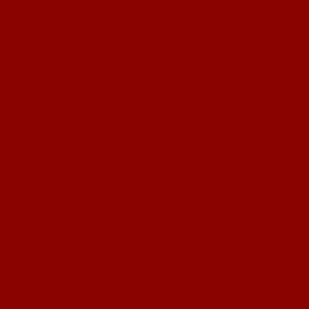
aus diesem andauernden Prozess. Die Nieder-Olmer Gegenzüge verpufften
nun zum großen Teil bereits in unserem defensiven Mittelfeld, in dem sich
Christoph Glaser und Daniel Afonso gegenüber dem vergangenen
Wochenende äußerst stark verbessert präsentierten. Alle Bemühungen der
Gäste die über diesen Punkt hinaus kamen, fanden dann in unserer
bärenstarken Innenverteidigung mit Stefan Afonso und Dogan Serti, oder
bei unserem wieder sehr gut spielenden Libero Ilhan Bayrak ein jähes Ende.
Bis zur Halbzeit musste Oliver Renzel nur noch sehr selten ernsthaft in das
Geschehen eingreifen und das Spiel verlagerte sich mehr und mehr in die
Hälfte der Gäste. Gleich mehrfach hätten wir in der Phase zwischen der
dreißigsten und der fünfundvierzigsten Minute den Ausgleich erzielen
können, wenn nicht müssen. Doch dauerte es bis zur 44. Minute, bis der
nimmermüde Michael Petrak den verdienten Ausgleich besorgte. Mit seiner
ausgesprochenen Dynamik hatte er sich zuvor schon in beste Situationen
gebracht und jetzt, nach 44 Minuten, den verdienten Lohn eingefahren. Mit
einem für die Gäste leicht schmeichelhaften 1:1 ging es dann auch in die
Kabine.
Nach dem Wechsel vergingen nur ganze vier Minuten und der Gegner lag
schon wieder in Front: Ein ungeahndetes Foul im Mittelfeld führte zu einer
Kontersituation mit einem Mann Überzahl für die Gäste. Die Nieder-Olmer
spielten die Situation clever aus und erzielten recht problemlos das
Führungstor. Dies entsprach zwar nicht dem Spielverlauf, doch das ist leider
zu guter letzt oft gar nicht mehr von Bedeutung.
Wer jetzt dachte, unser Team würde jetzt aufstecken, der sah sich schon
recht schnell getäuscht: Von nun an spielte fast nur noch die Heimelf