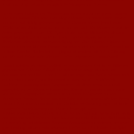
Kraft und birgt Gefahren bezüglich Verletzungen und Sperren.
In der ersten Halbzeit der Verlängerung kamen wir zu vier guten Chancen
und auch Nieder-Olm hatte zwei Möglichkeiten, bei denen unser Torwart
nun auch mal richtig gefordert war. Alle Chancen blieben jedoch ohne
Effekt auf den Zwischenstand und so wurden nach 105 Minuten erneut die
Seiten gewechselt. In der 109. Spielminute machte Michael Petrak dann
seinen heutigen „Dreierpack“ komplett – wieder entwischte er der
überfordert wirkenden Innenverteidigung der Gäste. Diesmal düpierte er
dann zum dritten Mal den Torwart mit seinem viel umjubelten Flachschuss
in linke Torecke. Nackenheim II ging somit verdient mit 3:2 in Führung
und Michael Petrak hatte alle drei Treffer beigesteuert – sensationell.
Danach spielten wir einen Großteil der verbleibenden Zeit in der Nähe der
gegnerischen Eckfahne Fußball und nahmen so einige Minuten und
Sekunden von der Uhr. In der 117. Minute zeigte dann Stefan Afonso noch
einmal eindrucksvoll, was ihn derzeit so stark macht: Im Mittelfeld
markierte er ganz eng seinen Gegenspieler, als dieser wenig druckvoll
angespielt wurde. Afonso erkannte dies, löste sich dynamisch nach vorne
von seinem Gegenspieler und kam so zu einem Ballgewinn mit viel
räumlichen Potential. Sofort nahm er Fahrt auf und sowohl Michael Petrak
als auch Salvatore Spannpinato und Christian Weihrauch gingen mit in die
drangvolle Vorwärtsbewegung. Da sich keine optimalen
Anspielmöglichkeiten ergaben, stürmte Afonso dann auf eigene Faust bis in
den gegnerischen Strafraum. Dort hatte er dann die Ruhe und die Übersicht,
um den völlig frei stehenden Salvatore Spannpinato zu bedienen, der seine
gute Leistung mit dem entscheidenden Treffer zum 4:2 krönte. Das Spiel
war nun endgültig entschieden und die ohnehin aus konditionellen Gründen