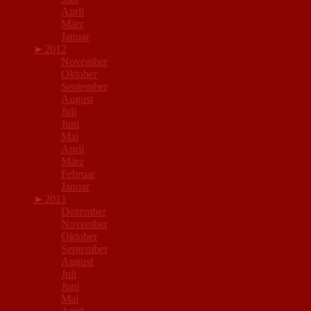
April
März
Januar
►
2012
November
Oktober
September
August
Juli
Juni
Mai
April
März
Februar
Januar
►
2011
Dezember
November
Oktober
September
August
Juli
Juni
Mai