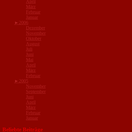
April
März
Februar
Januar
►
2006
Dezember
November
Oktober
August
Juli
Juni
Mai
April
März
Februar
►
2005
November
September
Juni
April
März
Februar
Januar
Beliebte Beiträge