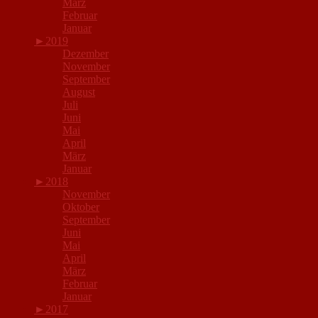
März
Februar
Januar
►
2019
Dezember
November
September
August
Juli
Juni
Mai
April
März
Januar
►
2018
November
Oktober
September
Juni
Mai
April
März
Februar
Januar
►
2017