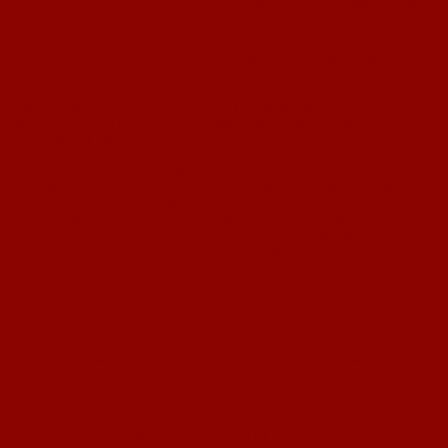
Nackenheim. Das Gleiche gilt auch für die Spielleiter der heutigen Partien.
Wir wünschen den Spielen einen fairen Verlauf.
Bitte unterstützen Sie auch heute, unsere Mannschaften, damit die
angestrebten 6 Zähler in Nackenheim bleiben.
Heute Sonntag, 30.03.2007, 13:00 Uhr kommt die Mannschaft TSV
Mommenheim II und um 15:00 Uhr spielt die 1. Mannschaft gegen SG
Harxheim/Gau-Bisch.
Unsere 2. Mannschaft steht mit 23 Punkten am Ende der Tabelle (13. Platz)
und muss schwer kämpfen um nicht noch weiter ab zu rutschen. Mit dem
TSV Mommenheim II kommt eine Mannschaft aus dem oberen
Tabellendrittel und die Mannschaften liegen uns ja bekanntlich besser. Es ist
der Mannschaft um Björn Vieten zu wünschen, dass heute die 3 Punkte in
Nackenheim bleiben, sonst sieht es nicht gut aus.
Die abstiegsbedrohten Fußballer von Fiam Italia Mainz haben letzte Woche
unsere erste Mannschaft mit einem 0:0 geärgert. "90 Minuten lang haben
wir auf ein Tor gespielt, aber wir waren nicht in der Lage, einen Treffer zu
erzielen", sagte der Nackenheimer Abteilungsleiter Klaus Jung. "Sieben,
acht hochkarätige Chancen haben wir vergeben", sagte Jung. Das 0:0, wie
Jung erklärte, "sind sehr schwere Punktverluste" im Aufstiegskampf gegen
den FSV Saulheim
Heute gilt es zu unserem guten Spiel zurück zu finden und mit einem Sieg
den Anschluss zur Tabellen zu halten.
Ich wünsche unseren Mannschaften viel Glück und wünsche uns zwei