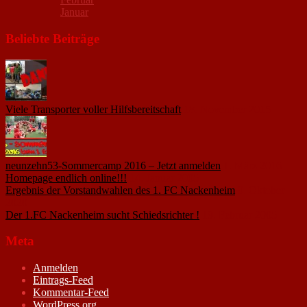
Januar
Beliebte Beiträge
Viele Transporter voller Hilfsbereitschaft
18. November 2015
neunzehn53-Sommercamp 2016 – Jetzt anmelden
1. März 2016
Homepage endlich online!!!
14. Januar 2005
Ergebnis der Vorstandwahlen des 1. FC Nackenheim
9. Oktober
2020
Der 1.FC Nackenheim sucht Schiedsrichter !
19. Februar 2005
Meta
Anmelden
Eintrags-Feed
Kommentar-Feed
WordPress.org