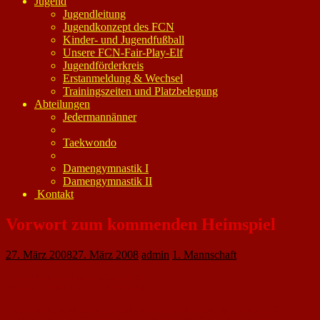
Jugend
Jugendleitung
Jugendkonzept des FCN
Kinder- und Jugendfußball
Unsere FCN-Fair-Play-Elf
Jugendförderkreis
Erstanmeldung & Wechsel
Trainingszeiten und Platzbelegung
Abteilungen
Jedermannänner
Taekwondo
Damengymnastik I
Damengymnastik II
Kontakt
Vorwort zum kommenden Heimspiel
27. März 2008
27. März 2008
admin
1. Mannschaft
Liebe Nackenheimer Fußballfreunde,
von Werner Kleinz / 1. Vorsitzender
Liebe Gäste, seid herzlich willkommen auf dem Sportplatz des 1.FC