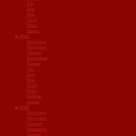
Juli
Juni
Mai
April
März
Januar
►
2010
Dezember
November
Oktober
September
August
Juli
Juni
Mai
April
März
Februar
Januar
►
2009
Dezember
November
Oktober
September
August