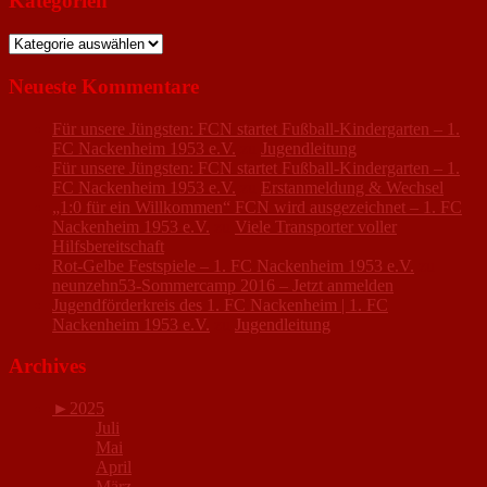
Kategorien
Kategorien
Neueste Kommentare
Für unsere Jüngsten: FCN startet Fußball-Kindergarten – 1.
FC Nackenheim 1953 e.V.
zu
Jugendleitung
Für unsere Jüngsten: FCN startet Fußball-Kindergarten – 1.
FC Nackenheim 1953 e.V.
zu
Erstanmeldung & Wechsel
„1:0 für ein Willkommen“ FCN wird ausgezeichnet – 1. FC
Nackenheim 1953 e.V.
zu
Viele Transporter voller
Hilfsbereitschaft
Rot-Gelbe Festspiele – 1. FC Nackenheim 1953 e.V.
zu
neunzehn53-Sommercamp 2016 – Jetzt anmelden
Jugendförderkreis des 1. FC Nackenheim | 1. FC
Nackenheim 1953 e.V.
zu
Jugendleitung
Archives
►
2025
Juli
Mai
April
März