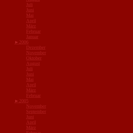
Juli
Juni
Mai
April
März
Februar
Januar
►
2006
Dezember
November
Oktober
August
Juli
Juni
Mai
April
März
Februar
►
2005
November
September
Juni
April
März
Februar