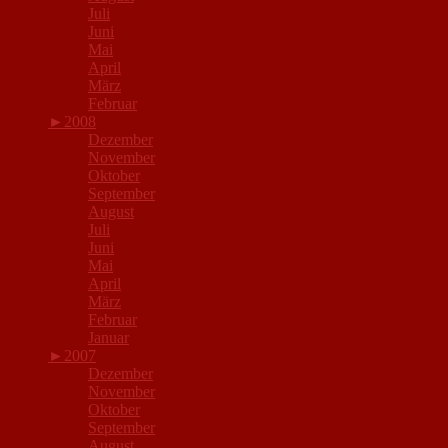
Juli
Juni
Mai
April
März
Februar
►
2008
Dezember
November
Oktober
September
August
Juli
Juni
Mai
April
März
Februar
Januar
►
2007
Dezember
November
Oktober
September
August