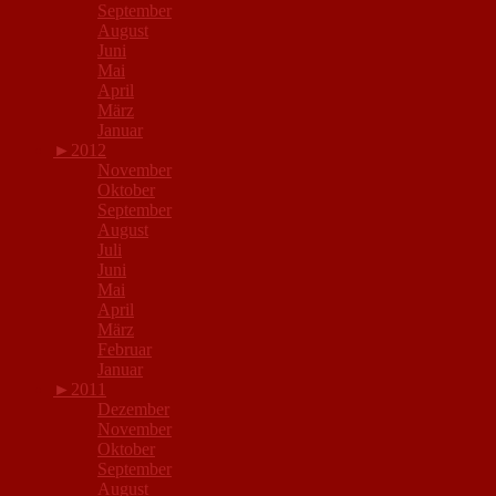
September
August
Juni
Mai
April
März
Januar
►
2012
November
Oktober
September
August
Juli
Juni
Mai
April
März
Februar
Januar
►
2011
Dezember
November
Oktober
September
August