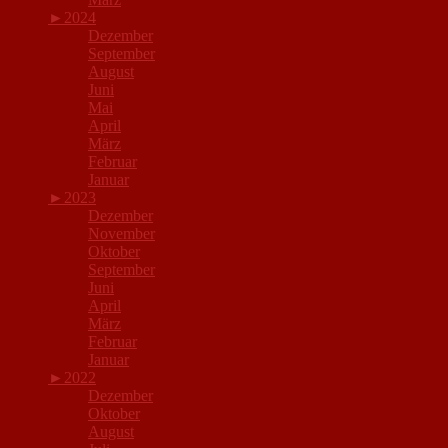
►
2024
Dezember
September
August
Juni
Mai
April
März
Februar
Januar
►
2023
Dezember
November
Oktober
September
Juni
April
März
Februar
Januar
►
2022
Dezember
Oktober
August