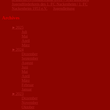
Jugendförderkreis des 1. FC Nackenheim | 1. FC
Nackenheim 1953 e.V.
zu
Jugendleitung
Archives
►
2025
Juli
Mai
April
März
►
2024
Dezember
September
August
Juni
Mai
April
März
Februar
Januar
►
2023
Dezember
November
Oktober