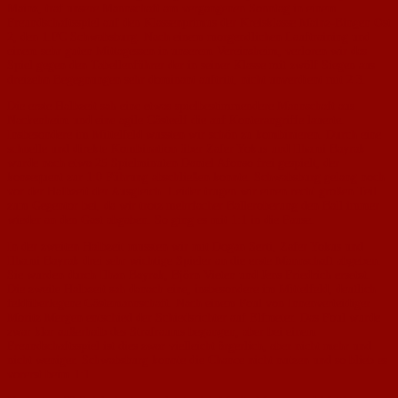
Mainz, traf unsere Mannschaft am vergangenen Sonntag in einem
Freundschaftsspiel auf den Klassenprimus der Kreisklasse Mainz-Bingen Ost
2, den 1.FC Schwabsburg. Nach einem morgendlichen Lauftraining und
einem sehr guten Mittagessen in unserem Vereinsheim, verloren wir das
Spiel gegen den Tabellenführer der in seiner Klasse mit zwölf Siegen aus
dreizehn Begegnungen sehr dominant auftritt, nicht unverdient mit 2:3.
Die erste Halbzeit sah eine etwas spielbestimmendere Mannschaft aus
Nackenheim und eine agile Gästeelf die auf Konterangriffe lauerte.
Insbesondere im Mittelfeld wussten wir schön zu kombinieren. Durch eine
schnelle und direkte Kombination über Zafer Yokus und Ilhami Bayrak
wurde nach etwa 25 Spielminuten Daniel Afonso frei gespielt, der
konsequent zur 1:0 Führung abschließen konnte. Schwabsburg gelang noch
vor der Halbzeit der Ausgleich. Leider trugen wir einen recht großen Teil
zum Gegentor bei, da wir trotz mehrfacher Balleroberung den Ball immer
wieder an den Gast abgaben. So ging es mit 1:1 in die Pause.
In der zweiten Halbzeit mussten wir mit Dogan Serti, Zafer Yokus und
Ilhami Bayrak drei sehr wichtige Spieler an die erste Mannschaft abgeben.
Sie wurden durch Ilhan Bayrak, Björn Vieten und Jens Friedrich ersetzt.
Die zweite Halbzeit sah danach eine, insbesondere im Mittelfeld, deutlich
feldüberlegene Gästemannschaft. Nach einem Foul von Innenverteidiger
Moritz Mergen entschied der Schiedsrichter auf Elfmeter. Das Foul wurde
zwar klar außerhalb des Strafraums begangen, aber bei einem
Freundschaftsspiel ist dies zwar vielleicht ärgerlich, aber nicht mehr und
nicht weniger. Schwabsburg konnte die Chance nicht nutzen und so blieb es
vorerst beim 1:1.