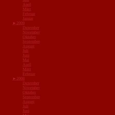
April
März
Februar
Januar
►
2009
Dezember
November
Oktober
September
August
Juli
Juni
Mai
April
März
Februar
►
2008
Dezember
November
Oktober
September
August
Juli
Juni