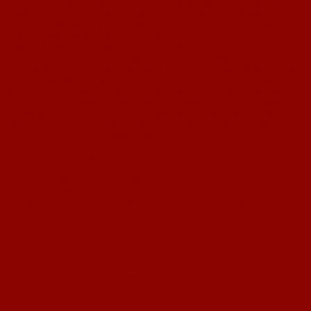
Nach etwa 60 Spielminuten verletzte sich Moritz Mergen und Matthias
Bastian kam für ihn ins Spiel. Bastian rückte auf die Liberoposition, Ilhan
Bayrak ins Mittelfeld und Björn Vieten übernahm Mergens Verteidigerrolle.
In der 62. Spielminute nutzten die Gäste dann ein klares
Abstimmungsproblem zwischen den Verteidigern und dem Libero zum 1:2.
Vorangegangen war ein überflüssiger Ballverlust im Mittelfeld und eine
mehr als mangelhafte Rückwärtsbewegung. In der 64. Spielminute ersetzte
Salvatore Spanpinato unseren Florian Sudrow im Sturm. Leider setzten sich
die Probleme im Mittelfeld bis zum Spielende fort und wir fanden nicht
mehr zu unserem typischen Spiel mit enger Markierung der Gegenspieler
im Mittelfeld zurück. Schwabsburg wusste die sich bietenden Räume zu
nutzen und zog nach 74 Spielminuten auf 1:3 davon. Dieses Tor fiel auch,
da wir nicht aggressiv genug den Zweikampf gesucht hatten.
Kurz vor Ende des Spiels kamen wir zum Anschlusstreffer zum 2:3: Der
sehr gut aufgelegte Jens Friedrich und der aufsteigende Leistung zeigende
Matteo Racioppa kombinierten mit Ilhan Bayrak auf der rechten
Angriffsseite. Die Flanke von Racioppa konnte Salvatore Spanpinato in der
84. Spielminute zum 2:3 einköpfen. Bei diesem Ergebnis blieb es dann.
Insgesamt kann man mit dem Spiel gegen Schwabsburg nicht zufrieden
sein. Wir müssen es schaffen, egal in welcher Aufstellung wir auf dem Platz
stehen, konsequent zu decken und Zweikämpfe zu erzwingen. Daran müssen
wir weiter arbeiten. In der kommenden Woche werden wir noch zwei
Trainingseinheiten absolvieren und ein letztes Freundschaftsspiel bestreiten.
Dann sollte der Kader für das wichtige Spiel gegen Vitesse Mayence stehen,
zumal mit Bettinger mindestens eine wichtige und treffsichere Säule unseres
Angriffspiels wieder ins Training zurückkehren und am Spieltag zur
Verfügung stehen wird. Wie bedeutsam das Spiel am kommenden Sonntag