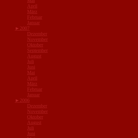
Mai
April
März
Februar
Januar
►
2007
Dezember
November
Oktober
September
August
Juli
Juni
Mai
April
März
Februar
Januar
►
2006
Dezember
November
Oktober
August
Juli
Juni