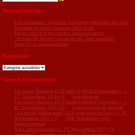
nach:
Neueste Beiträge
Elfer-Champion: Sportplatz Bewohner verteidigen den Titel
Spielplan für Elfer-Champion 2025 ist da!
Patrick und FCN beschließen Zusammenarbeit
„Scheine für Vereine“ ist wieder da – Jetzt sammeln!
Write for us sponsored posts
Kategorien
Kategorien
Neueste Kommentare
Für unsere Jüngsten: FCN startet Fußball-Kindergarten – 1.
FC Nackenheim 1953 e.V.
zu
Jugendleitung
Für unsere Jüngsten: FCN startet Fußball-Kindergarten – 1.
FC Nackenheim 1953 e.V.
zu
Erstanmeldung & Wechsel
„1:0 für ein Willkommen“ FCN wird ausgezeichnet – 1. FC
Nackenheim 1953 e.V.
zu
Viele Transporter voller
Hilfsbereitschaft
Rot-Gelbe Festspiele – 1. FC Nackenheim 1953 e.V.
zu
neunzehn53-Sommercamp 2016 – Jetzt anmelden