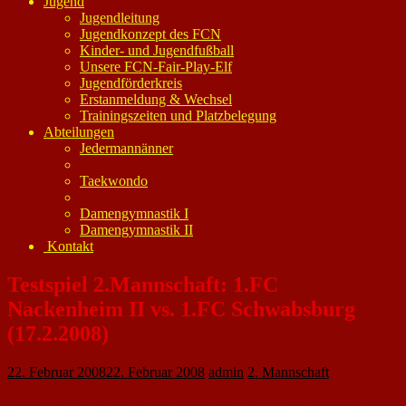
Jugend
Jugendleitung
Jugendkonzept des FCN
Kinder- und Jugendfußball
Unsere FCN-Fair-Play-Elf
Jugendförderkreis
Erstanmeldung & Wechsel
Trainingszeiten und Platzbelegung
Abteilungen
Jedermannänner
Taekwondo
Damengymnastik I
Damengymnastik II
Kontakt
Testspiel 2.Mannschaft: 1.FC
Nackenheim II vs. 1.FC Schwabsburg
(17.2.2008)
22. Februar 2008
22. Februar 2008
admin
2. Mannschaft
Nach dem eminent wichtigen Sieg im Nachholspiel bei SNK Bosnjak