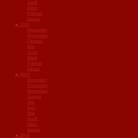
April
März
Februar
Januar
►
2020
Dezember
November
Oktober
Mai
April
März
Februar
Januar
►
2019
Dezember
November
September
August
Juli
Juni
Mai
April
März
Januar
►
2018