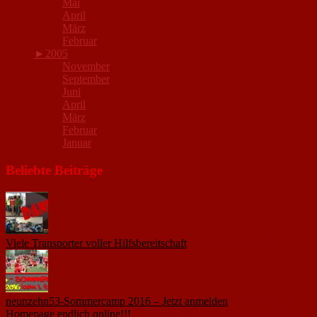
Mai
April
März
Februar
►
2005
November
September
Juni
April
März
Februar
Januar
Beliebte Beiträge
Viele Transporter voller Hilfsbereitschaft
18. November 2015
neunzehn53-Sommercamp 2016 – Jetzt anmelden
1. März 2016
Homepage endlich online!!!
14. Januar 2005