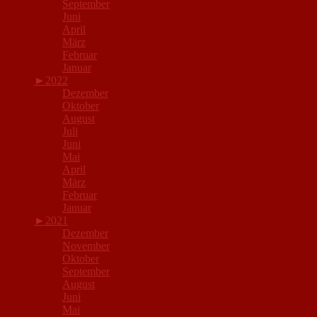
September
Juni
April
März
Februar
Januar
►
2022
Dezember
Oktober
August
Juli
Juni
Mai
April
März
Februar
Januar
►
2021
Dezember
November
Oktober
September
August
Juni
Mai