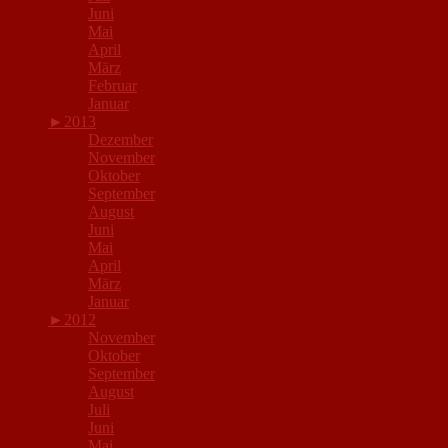
Juni
Mai
April
März
Februar
Januar
►
2013
Dezember
November
Oktober
September
August
Juni
Mai
April
März
Januar
►
2012
November
Oktober
September
August
Juli
Juni
Mai